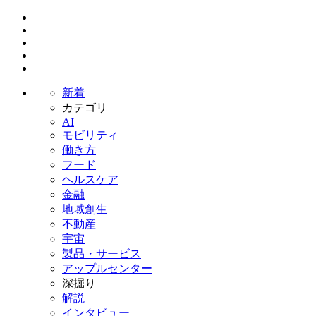
新着
カテゴリ
AI
モビリティ
働き方
フード
ヘルスケア
金融
地域創生
不動産
宇宙
製品・サービス
アップルセンター
深掘り
解説
インタビュー