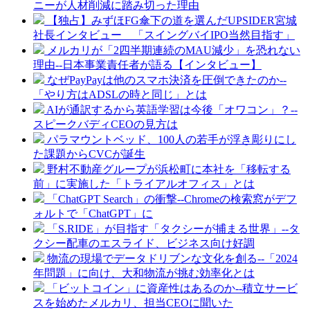
ニーが人材削減に踏み切った理由
【独占】みずほFG傘下の道を選んだUPSIDER宮城
社長インタビュー 「スイングバイIPO当然目指す」
メルカリが「2四半期連続のMAU減少」を恐れない
理由--日本事業責任者が語る【インタビュー】
なぜPayPayは他のスマホ決済を圧倒できたのか--
「やり方はADSLの時と同じ」とは
AIが通訳するから英語学習は今後「オワコン」？--
スピークバディCEOの見方は
パラマウントベッド、100人の若手が浮き彫りにし
た課題からCVCが誕生
野村不動産グループが浜松町に本社を「移転する
前」に実施した「トライアルオフィス」とは
「ChatGPT Search」の衝撃--Chromeの検索窓がデフ
ォルトで「ChatGPT」に
「S.RIDE」が目指す「タクシーが捕まる世界」--タ
クシー配車のエスライド、ビジネス向け好調
物流の現場でデータドリブンな文化を創る--「2024
年問題」に向け、大和物流が挑む効率化とは
「ビットコイン」に資産性はあるのか--積立サービ
スを始めたメルカリ、担当CEOに聞いた