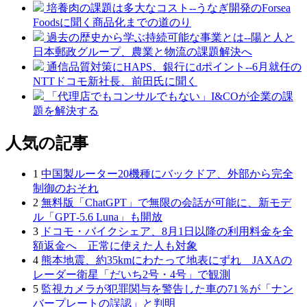
培養肉の課題は多大なコスト--うなぎ開発のForsea
Foodsに聞く商品化までの道のり
過去の歴史から学ぶ持続可能な事業とは--陽と人と
日本郵政グループ、農業と物流の課題解決へ
通信品質対策にHAPS、銀行にdポイント--6月就任の
NTTドコモ新社長、前田氏に聞く
「代理店でもコンサルでもない」I&COが企業の課
題を解決する
人気の記事
1
中国製ルーター20機種にバックドア、外部から完全
制御のおそれ
2
無料版「ChatGPT」で無限の会話が可能に、新モデ
ル「GPT‑5.6 Luna」も開放
3
ドコモ・バイクシェア、8月1日以降の利用料金を全
額返金へ 正常に使えた人も対象
4
熊本地震、約35kmにわたって地表にずれ JAXAの
レーダー衛星「だいち2号・4号」で観測
5
監視カメラが犯罪関与を警告した車の71％が「ナン
バープレートの誤認」と判明