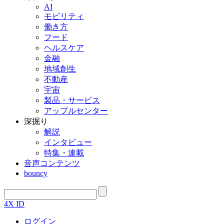
AI
モビリティ
働き方
フード
ヘルスケア
金融
地域創生
不動産
宇宙
製品・サービス
アップルセンター
深掘り
解説
インタビュー
特集・連載
音声コンテンツ
bouncy
4X ID
ログイン