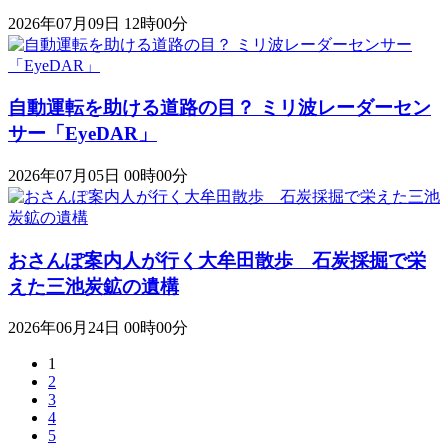
2026年07月09日 12時00分
自動運転を助ける道路の目？ ミリ波レーダーセン
サー「EyeDAR」
2026年07月05日 00時00分
おさんぽ案内人が行く大牟田散歩 石炭採掘で栄
えた三池炭鉱の遺構
2026年06月24日 00時00分
1
2
3
4
5