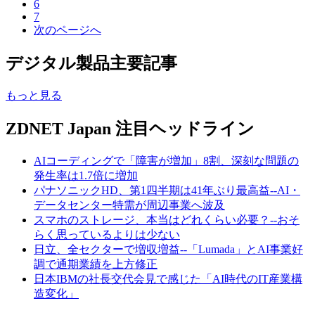
6
7
次のページへ
デジタル製品主要記事
もっと見る
ZDNET Japan 注目ヘッドライン
AIコーディングで「障害が増加」8割、深刻な問題の
発生率は1.7倍に増加
パナソニックHD、第1四半期は41年ぶり最高益--AI・
データセンター特需が周辺事業へ波及
スマホのストレージ、本当はどれくらい必要？--おそ
らく思っているよりは少ない
日立、全セクターで増収増益--「Lumada」とAI事業好
調で通期業績を上方修正
日本IBMの社長交代会見で感じた「AI時代のIT産業構
造変化」