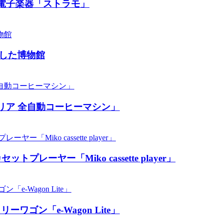
電子楽器「ストラモ」
した博物館
リア 全自動コーヒーマシン」
ーヤー「Miko cassette player」
ン「​​e-Wagon Lite」