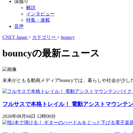
深掘り
解説
インタビュー
特集・連載
音声
CNET Japan
>
カテゴリー
>
bouncy
bouncyの最新ニュース
未来がともる動画メディアbouncyでは、暮らしや社会が
フルサスで本格トレイル！ 電動アシストマウンテンバイク「K
2026年08月04日 12時00分