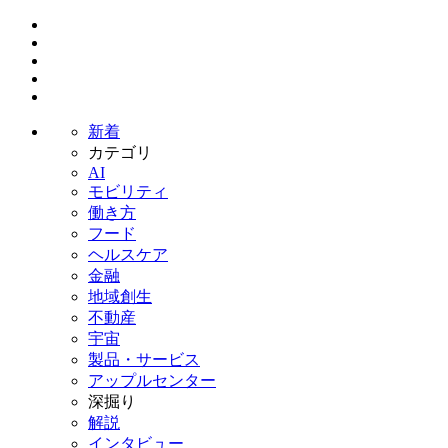
新着
カテゴリ
AI
モビリティ
働き方
フード
ヘルスケア
金融
地域創生
不動産
宇宙
製品・サービス
アップルセンター
深掘り
解説
インタビュー