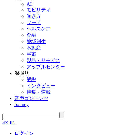
AI
モビリティ
働き方
フード
ヘルスケア
金融
地域創生
不動産
宇宙
製品・サービス
アップルセンター
深掘り
解説
インタビュー
特集・連載
音声コンテンツ
bouncy
4X ID
ログイン