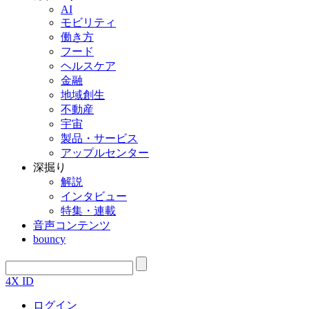
AI
モビリティ
働き方
フード
ヘルスケア
金融
地域創生
不動産
宇宙
製品・サービス
アップルセンター
深掘り
解説
インタビュー
特集・連載
音声コンテンツ
bouncy
4X ID
ログイン