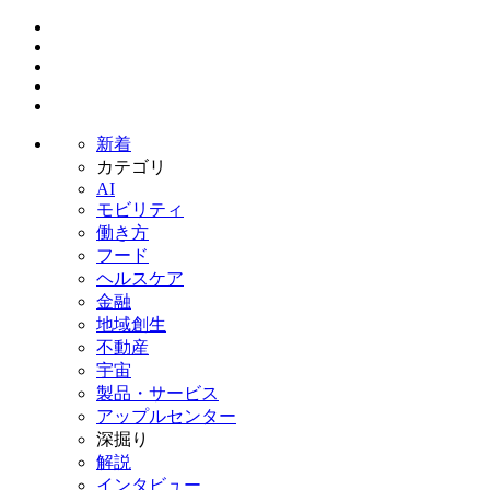
新着
カテゴリ
AI
モビリティ
働き方
フード
ヘルスケア
金融
地域創生
不動産
宇宙
製品・サービス
アップルセンター
深掘り
解説
インタビュー