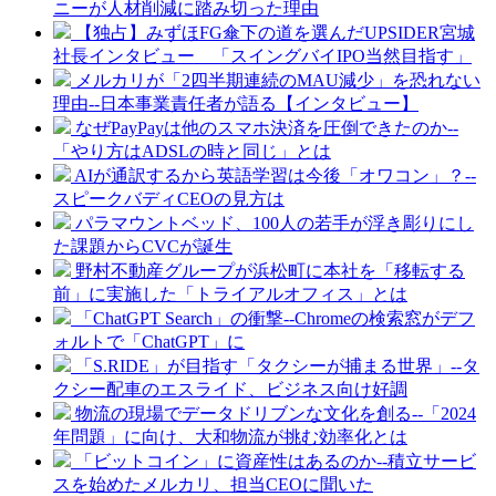
ニーが人材削減に踏み切った理由
【独占】みずほFG傘下の道を選んだUPSIDER宮城
社長インタビュー 「スイングバイIPO当然目指す」
メルカリが「2四半期連続のMAU減少」を恐れない
理由--日本事業責任者が語る【インタビュー】
なぜPayPayは他のスマホ決済を圧倒できたのか--
「やり方はADSLの時と同じ」とは
AIが通訳するから英語学習は今後「オワコン」？--
スピークバディCEOの見方は
パラマウントベッド、100人の若手が浮き彫りにし
た課題からCVCが誕生
野村不動産グループが浜松町に本社を「移転する
前」に実施した「トライアルオフィス」とは
「ChatGPT Search」の衝撃--Chromeの検索窓がデフ
ォルトで「ChatGPT」に
「S.RIDE」が目指す「タクシーが捕まる世界」--タ
クシー配車のエスライド、ビジネス向け好調
物流の現場でデータドリブンな文化を創る--「2024
年問題」に向け、大和物流が挑む効率化とは
「ビットコイン」に資産性はあるのか--積立サービ
スを始めたメルカリ、担当CEOに聞いた