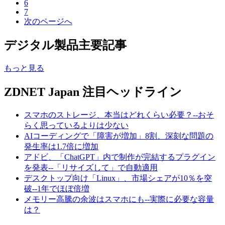
6
7
次のページへ
デジタル製品主要記事
もっと見る
ZDNET Japan 注目ヘッドライン
スマホのストレージ、本当はどれくらい必要？--おそ
らく思っているよりは少ない
AIコーディングで「障害が増加」8割、深刻な問題の
発生率は1.7倍に増加
アドビ、「ChatGPT」内で制作が完結するプラグイン
を発表--「リサイズして」で自動適用
デスクトップ向け「Linux」、市場シェアが10％を突
破--1年でほぼ倍増
メモリー高騰の余波はスマホにも--実際に必要な容量
は？