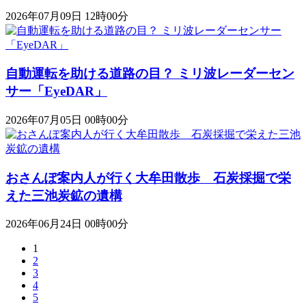
2026年07月09日 12時00分
自動運転を助ける道路の目？ ミリ波レーダーセン
サー「EyeDAR」
2026年07月05日 00時00分
おさんぽ案内人が行く大牟田散歩 石炭採掘で栄
えた三池炭鉱の遺構
2026年06月24日 00時00分
1
2
3
4
5