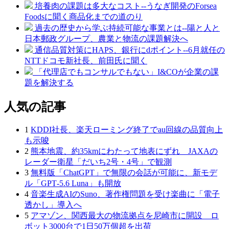
培養肉の課題は多大なコスト--うなぎ開発のForsea
Foodsに聞く商品化までの道のり
過去の歴史から学ぶ持続可能な事業とは--陽と人と
日本郵政グループ、農業と物流の課題解決へ
通信品質対策にHAPS、銀行にdポイント--6月就任の
NTTドコモ新社長、前田氏に聞く
「代理店でもコンサルでもない」I&COが企業の課
題を解決する
人気の記事
1
KDDI社長、楽天ローミング終了でau回線の品質向上
も示唆
2
熊本地震、約35kmにわたって地表にずれ JAXAの
レーダー衛星「だいち2号・4号」で観測
3
無料版「ChatGPT」で無限の会話が可能に、新モデ
ル「GPT‑5.6 Luna」も開放
4
音楽生成AIのSuno、著作権問題を受け楽曲に「電子
透かし」導入へ
5
アマゾン、関西最大の物流拠点を尼崎市に開設 ロ
ボット3000台で1日50万個超を出荷