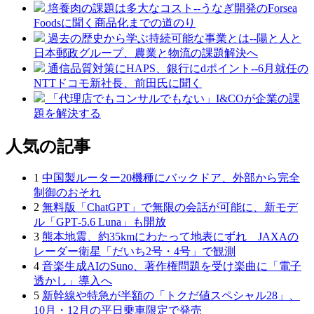
培養肉の課題は多大なコスト--うなぎ開発のForsea
Foodsに聞く商品化までの道のり
過去の歴史から学ぶ持続可能な事業とは--陽と人と
日本郵政グループ、農業と物流の課題解決へ
通信品質対策にHAPS、銀行にdポイント--6月就任の
NTTドコモ新社長、前田氏に聞く
「代理店でもコンサルでもない」I&COが企業の課
題を解決する
人気の記事
1
中国製ルーター20機種にバックドア、外部から完全
制御のおそれ
2
無料版「ChatGPT」で無限の会話が可能に、新モデ
ル「GPT‑5.6 Luna」も開放
3
熊本地震、約35kmにわたって地表にずれ JAXAの
レーダー衛星「だいち2号・4号」で観測
4
音楽生成AIのSuno、著作権問題を受け楽曲に「電子
透かし」導入へ
5
新幹線や特急が半額の「トクだ値スペシャル28」、
10月・12月の平日乗車限定で発売