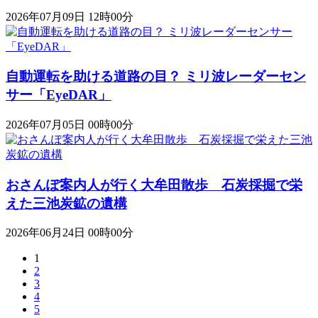
2026年07月09日 12時00分
自動運転を助ける道路の目？ ミリ波レーダーセン
サー「EyeDAR」
2026年07月05日 00時00分
おさんぽ案内人が行く大牟田散歩 石炭採掘で栄
えた三池炭鉱の遺構
2026年06月24日 00時00分
1
2
3
4
5