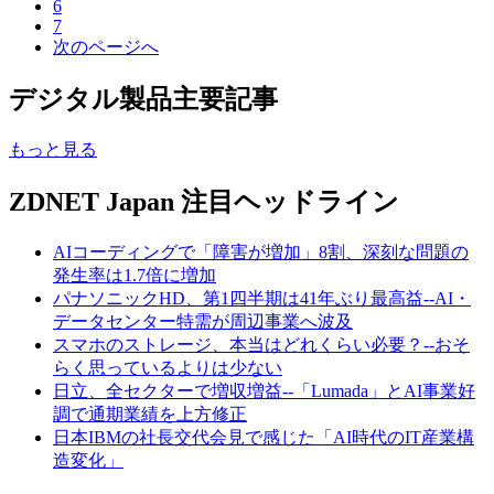
6
7
次のページへ
デジタル製品主要記事
もっと見る
ZDNET Japan 注目ヘッドライン
AIコーディングで「障害が増加」8割、深刻な問題の
発生率は1.7倍に増加
パナソニックHD、第1四半期は41年ぶり最高益--AI・
データセンター特需が周辺事業へ波及
スマホのストレージ、本当はどれくらい必要？--おそ
らく思っているよりは少ない
日立、全セクターで増収増益--「Lumada」とAI事業好
調で通期業績を上方修正
日本IBMの社長交代会見で感じた「AI時代のIT産業構
造変化」