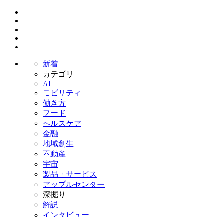
新着
カテゴリ
AI
モビリティ
働き方
フード
ヘルスケア
金融
地域創生
不動産
宇宙
製品・サービス
アップルセンター
深掘り
解説
インタビュー