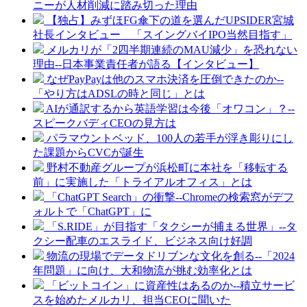
ニーが人材削減に踏み切った理由
【独占】みずほFG傘下の道を選んだUPSIDER宮城
社長インタビュー 「スイングバイIPO当然目指す」
メルカリが「2四半期連続のMAU減少」を恐れない
理由--日本事業責任者が語る【インタビュー】
なぜPayPayは他のスマホ決済を圧倒できたのか--
「やり方はADSLの時と同じ」とは
AIが通訳するから英語学習は今後「オワコン」？--
スピークバディCEOの見方は
パラマウントベッド、100人の若手が浮き彫りにし
た課題からCVCが誕生
野村不動産グループが浜松町に本社を「移転する
前」に実施した「トライアルオフィス」とは
「ChatGPT Search」の衝撃--Chromeの検索窓がデフ
ォルトで「ChatGPT」に
「S.RIDE」が目指す「タクシーが捕まる世界」--タ
クシー配車のエスライド、ビジネス向け好調
物流の現場でデータドリブンな文化を創る--「2024
年問題」に向け、大和物流が挑む効率化とは
「ビットコイン」に資産性はあるのか--積立サービ
スを始めたメルカリ、担当CEOに聞いた