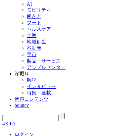
AI
モビリティ
働き方
フード
ヘルスケア
金融
地域創生
不動産
宇宙
製品・サービス
アップルセンター
深掘り
解説
インタビュー
特集・連載
音声コンテンツ
bouncy
4X ID
ログイン