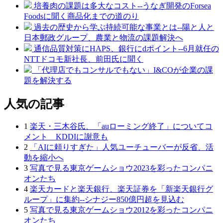
培養肉の課題は多大なコスト--うなぎ開発のForsea
Foodsに聞く商品化までの道のり
過去の歴史から学ぶ持続可能な事業とは--陽と人と
日本郵政グループ、農業と物流の課題解決へ
通信品質対策にHAPS、銀行にdポイント--6月就任の
NTTドコモ新社長、前田氏に聞く
「代理店でもコンサルでもない」I&COが企業の課
題を解決する
人気の記事
1
楽天・三木谷氏、「auローミング終了」についてコ
メント KDDIに謝意も
2
「AIに頼りすぎた」人気ユーチューバーが反省、活
動を縮小へ
3
写真で見る東京ゲームショウ2023を彩ったコンパニ
オンたち
4
楽天カードと楽天銀行、楽天証券を「新楽天銀行グ
ループ」に集約--シナジー850億円超を見込む
5
写真で見る東京ゲームショウ2012を彩ったコンパニ
オンたち