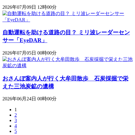
2026年07月09日 12時00分
自動運転を助ける道路の目？ ミリ波レーダーセン
サー「EyeDAR」
2026年07月05日 00時00分
おさんぽ案内人が行く大牟田散歩 石炭採掘で栄
えた三池炭鉱の遺構
2026年06月24日 00時00分
1
2
3
4
5