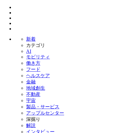
新着
カテゴリ
AI
モビリティ
働き方
フード
ヘルスケア
金融
地域創生
不動産
宇宙
製品・サービス
アップルセンター
深掘り
解説
インタビュー