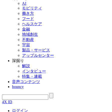
AI
モビリティ
働き方
フード
ヘルスケア
金融
地域創生
不動産
宇宙
製品・サービス
アップルセンター
深掘り
解説
インタビュー
特集・連載
音声コンテンツ
bouncy
4X ID
ログイン