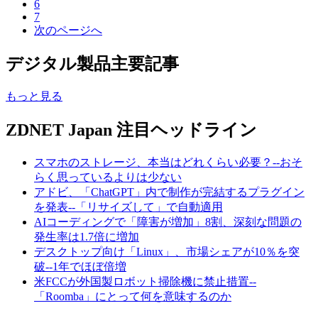
6
7
次のページへ
デジタル製品主要記事
もっと見る
ZDNET Japan 注目ヘッドライン
スマホのストレージ、本当はどれくらい必要？--おそ
らく思っているよりは少ない
アドビ、「ChatGPT」内で制作が完結するプラグイン
を発表--「リサイズして」で自動適用
AIコーディングで「障害が増加」8割、深刻な問題の
発生率は1.7倍に増加
デスクトップ向け「Linux」、市場シェアが10％を突
破--1年でほぼ倍増
米FCCが外国製ロボット掃除機に禁止措置--
「Roomba」にとって何を意味するのか