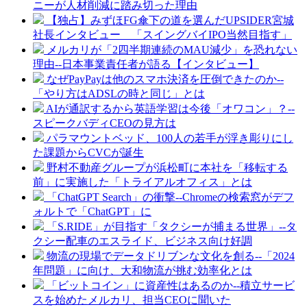
ニーが人材削減に踏み切った理由
【独占】みずほFG傘下の道を選んだUPSIDER宮城
社長インタビュー 「スイングバイIPO当然目指す」
メルカリが「2四半期連続のMAU減少」を恐れない
理由--日本事業責任者が語る【インタビュー】
なぜPayPayは他のスマホ決済を圧倒できたのか--
「やり方はADSLの時と同じ」とは
AIが通訳するから英語学習は今後「オワコン」？--
スピークバディCEOの見方は
パラマウントベッド、100人の若手が浮き彫りにし
た課題からCVCが誕生
野村不動産グループが浜松町に本社を「移転する
前」に実施した「トライアルオフィス」とは
「ChatGPT Search」の衝撃--Chromeの検索窓がデフ
ォルトで「ChatGPT」に
「S.RIDE」が目指す「タクシーが捕まる世界」--タ
クシー配車のエスライド、ビジネス向け好調
物流の現場でデータドリブンな文化を創る--「2024
年問題」に向け、大和物流が挑む効率化とは
「ビットコイン」に資産性はあるのか--積立サービ
スを始めたメルカリ、担当CEOに聞いた