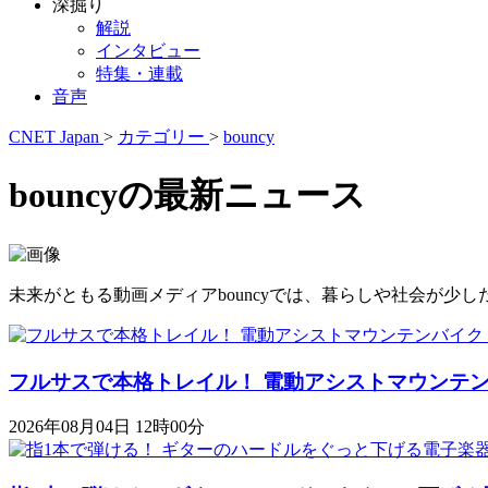
深掘り
解説
インタビュー
特集・連載
音声
CNET Japan
>
カテゴリー
>
bouncy
bouncyの最新ニュース
未来がともる動画メディアbouncyでは、暮らしや社会が
フルサスで本格トレイル！ 電動アシストマウンテンバイク「K
2026年08月04日 12時00分