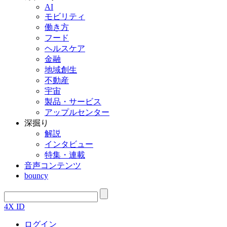
AI
モビリティ
働き方
フード
ヘルスケア
金融
地域創生
不動産
宇宙
製品・サービス
アップルセンター
深掘り
解説
インタビュー
特集・連載
音声コンテンツ
bouncy
4X ID
ログイン