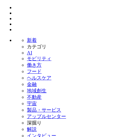
新着
カテゴリ
AI
モビリティ
働き方
フード
ヘルスケア
金融
地域創生
不動産
宇宙
製品・サービス
アップルセンター
深掘り
解説
インタビュー