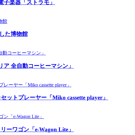
電子楽器「ストラモ」
した博物館
リア 全自動コーヒーマシン」
ーヤー「Miko cassette player」
ン「​​e-Wagon Lite」