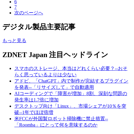
6
7
次のページへ
デジタル製品主要記事
もっと見る
ZDNET Japan 注目ヘッドライン
スマホのストレージ、本当はどれくらい必要？--おそ
らく思っているよりは少ない
アドビ、「ChatGPT」内で制作が完結するプラグイン
を発表--「リサイズして」で自動適用
AIコーディングで「障害が増加」8割、深刻な問題の
発生率は1.7倍に増加
デスクトップ向け「Linux」、市場シェアが10％を突
破--1年でほぼ倍増
米FCCが外国製ロボット掃除機に禁止措置--
「Roomba」にとって何を意味するのか