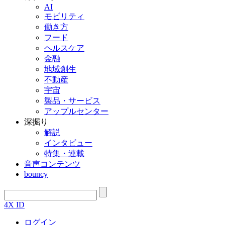
AI
モビリティ
働き方
フード
ヘルスケア
金融
地域創生
不動産
宇宙
製品・サービス
アップルセンター
深掘り
解説
インタビュー
特集・連載
音声コンテンツ
bouncy
4X ID
ログイン