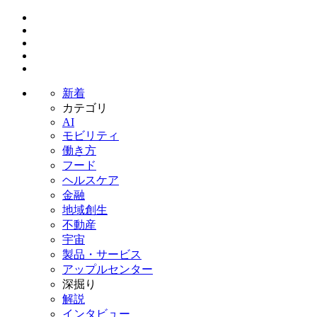
新着
カテゴリ
AI
モビリティ
働き方
フード
ヘルスケア
金融
地域創生
不動産
宇宙
製品・サービス
アップルセンター
深掘り
解説
インタビュー