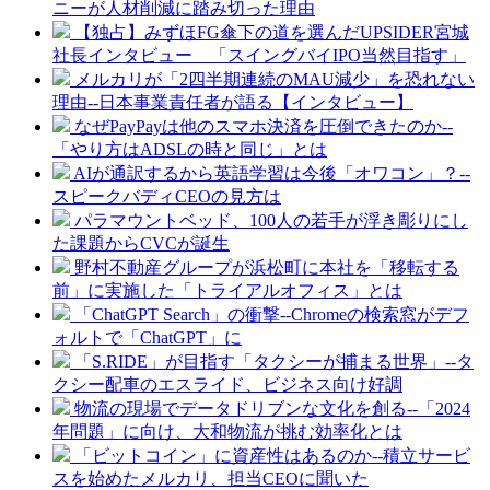
ニーが人材削減に踏み切った理由
【独占】みずほFG傘下の道を選んだUPSIDER宮城
社長インタビュー 「スイングバイIPO当然目指す」
メルカリが「2四半期連続のMAU減少」を恐れない
理由--日本事業責任者が語る【インタビュー】
なぜPayPayは他のスマホ決済を圧倒できたのか--
「やり方はADSLの時と同じ」とは
AIが通訳するから英語学習は今後「オワコン」？--
スピークバディCEOの見方は
パラマウントベッド、100人の若手が浮き彫りにし
た課題からCVCが誕生
野村不動産グループが浜松町に本社を「移転する
前」に実施した「トライアルオフィス」とは
「ChatGPT Search」の衝撃--Chromeの検索窓がデフ
ォルトで「ChatGPT」に
「S.RIDE」が目指す「タクシーが捕まる世界」--タ
クシー配車のエスライド、ビジネス向け好調
物流の現場でデータドリブンな文化を創る--「2024
年問題」に向け、大和物流が挑む効率化とは
「ビットコイン」に資産性はあるのか--積立サービ
スを始めたメルカリ、担当CEOに聞いた