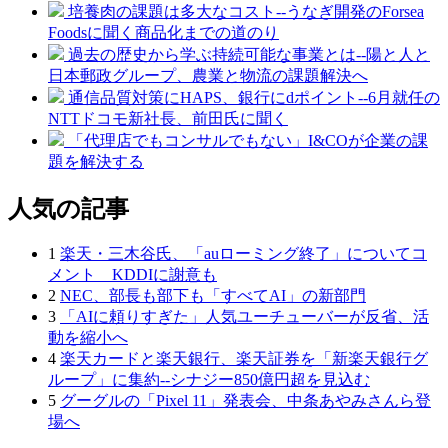
培養肉の課題は多大なコスト--うなぎ開発のForsea
Foodsに聞く商品化までの道のり
過去の歴史から学ぶ持続可能な事業とは--陽と人と
日本郵政グループ、農業と物流の課題解決へ
通信品質対策にHAPS、銀行にdポイント--6月就任の
NTTドコモ新社長、前田氏に聞く
「代理店でもコンサルでもない」I&COが企業の課
題を解決する
人気の記事
1
楽天・三木谷氏、「auローミング終了」についてコ
メント KDDIに謝意も
2
NEC、部長も部下も「すべてAI」の新部門
3
「AIに頼りすぎた」人気ユーチューバーが反省、活
動を縮小へ
4
楽天カードと楽天銀行、楽天証券を「新楽天銀行グ
ループ」に集約--シナジー850億円超を見込む
5
グーグルの「Pixel 11」発表会、中条あやみさんら登
場へ