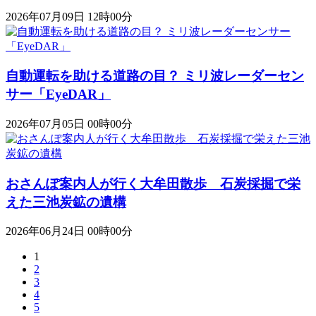
2026年07月09日 12時00分
自動運転を助ける道路の目？ ミリ波レーダーセン
サー「EyeDAR」
2026年07月05日 00時00分
おさんぽ案内人が行く大牟田散歩 石炭採掘で栄
えた三池炭鉱の遺構
2026年06月24日 00時00分
1
2
3
4
5