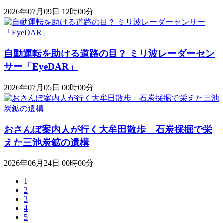
2026年07月09日 12時00分
自動運転を助ける道路の目？ ミリ波レーダーセン
サー「EyeDAR」
2026年07月05日 00時00分
おさんぽ案内人が行く大牟田散歩 石炭採掘で栄
えた三池炭鉱の遺構
2026年06月24日 00時00分
1
2
3
4
5