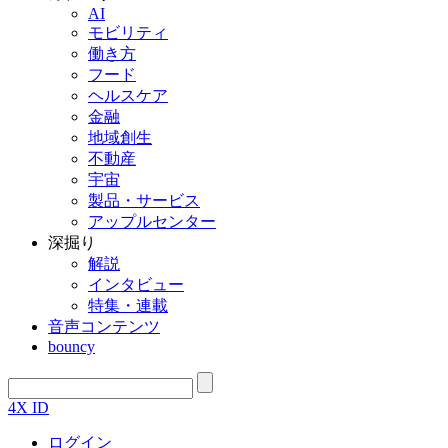
AI
モビリティ
働き方
フード
ヘルスケア
金融
地域創生
不動産
宇宙
製品・サービス
アップルセンター
深掘り
解説
インタビュー
特集・連載
音声コンテンツ
bouncy
4X ID
ログイン