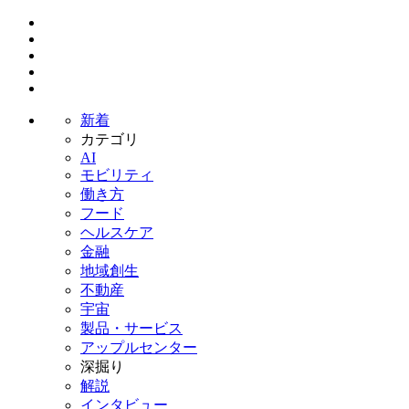
新着
カテゴリ
AI
モビリティ
働き方
フード
ヘルスケア
金融
地域創生
不動産
宇宙
製品・サービス
アップルセンター
深掘り
解説
インタビュー