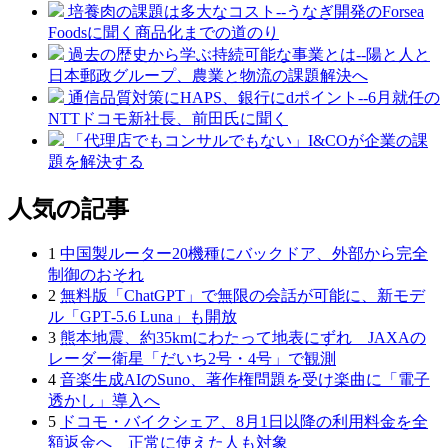
培養肉の課題は多大なコスト--うなぎ開発のForsea
Foodsに聞く商品化までの道のり
過去の歴史から学ぶ持続可能な事業とは--陽と人と
日本郵政グループ、農業と物流の課題解決へ
通信品質対策にHAPS、銀行にdポイント--6月就任の
NTTドコモ新社長、前田氏に聞く
「代理店でもコンサルでもない」I&COが企業の課
題を解決する
人気の記事
1
中国製ルーター20機種にバックドア、外部から完全
制御のおそれ
2
無料版「ChatGPT」で無限の会話が可能に、新モデ
ル「GPT‑5.6 Luna」も開放
3
熊本地震、約35kmにわたって地表にずれ JAXAの
レーダー衛星「だいち2号・4号」で観測
4
音楽生成AIのSuno、著作権問題を受け楽曲に「電子
透かし」導入へ
5
ドコモ・バイクシェア、8月1日以降の利用料金を全
額返金へ 正常に使えた人も対象