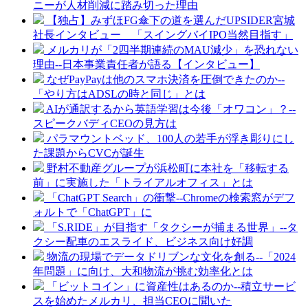
ニーが人材削減に踏み切った理由
【独占】みずほFG傘下の道を選んだUPSIDER宮城
社長インタビュー 「スイングバイIPO当然目指す」
メルカリが「2四半期連続のMAU減少」を恐れない
理由--日本事業責任者が語る【インタビュー】
なぜPayPayは他のスマホ決済を圧倒できたのか--
「やり方はADSLの時と同じ」とは
AIが通訳するから英語学習は今後「オワコン」？--
スピークバディCEOの見方は
パラマウントベッド、100人の若手が浮き彫りにし
た課題からCVCが誕生
野村不動産グループが浜松町に本社を「移転する
前」に実施した「トライアルオフィス」とは
「ChatGPT Search」の衝撃--Chromeの検索窓がデフ
ォルトで「ChatGPT」に
「S.RIDE」が目指す「タクシーが捕まる世界」--タ
クシー配車のエスライド、ビジネス向け好調
物流の現場でデータドリブンな文化を創る--「2024
年問題」に向け、大和物流が挑む効率化とは
「ビットコイン」に資産性はあるのか--積立サービ
スを始めたメルカリ、担当CEOに聞いた