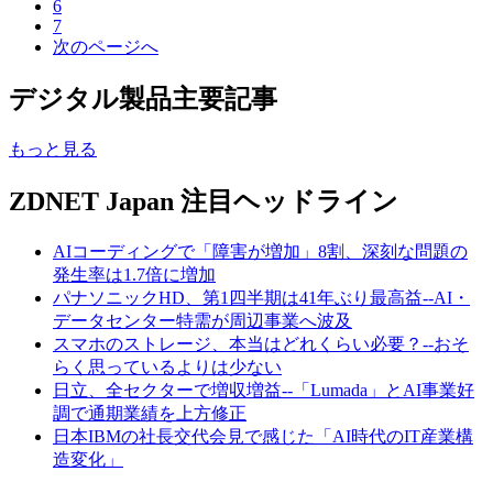
6
7
次のページへ
デジタル製品主要記事
もっと見る
ZDNET Japan 注目ヘッドライン
AIコーディングで「障害が増加」8割、深刻な問題の
発生率は1.7倍に増加
パナソニックHD、第1四半期は41年ぶり最高益--AI・
データセンター特需が周辺事業へ波及
スマホのストレージ、本当はどれくらい必要？--おそ
らく思っているよりは少ない
日立、全セクターで増収増益--「Lumada」とAI事業好
調で通期業績を上方修正
日本IBMの社長交代会見で感じた「AI時代のIT産業構
造変化」