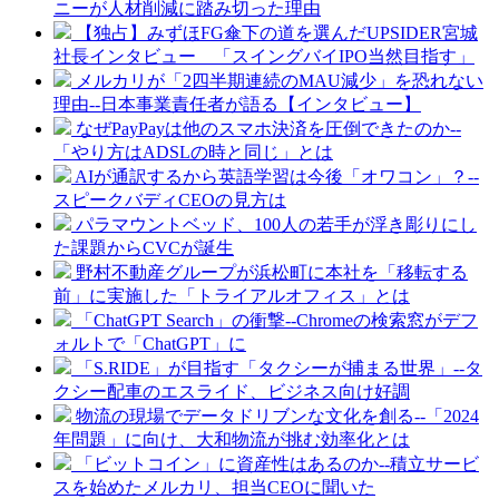
ニーが人材削減に踏み切った理由
【独占】みずほFG傘下の道を選んだUPSIDER宮城
社長インタビュー 「スイングバイIPO当然目指す」
メルカリが「2四半期連続のMAU減少」を恐れない
理由--日本事業責任者が語る【インタビュー】
なぜPayPayは他のスマホ決済を圧倒できたのか--
「やり方はADSLの時と同じ」とは
AIが通訳するから英語学習は今後「オワコン」？--
スピークバディCEOの見方は
パラマウントベッド、100人の若手が浮き彫りにし
た課題からCVCが誕生
野村不動産グループが浜松町に本社を「移転する
前」に実施した「トライアルオフィス」とは
「ChatGPT Search」の衝撃--Chromeの検索窓がデフ
ォルトで「ChatGPT」に
「S.RIDE」が目指す「タクシーが捕まる世界」--タ
クシー配車のエスライド、ビジネス向け好調
物流の現場でデータドリブンな文化を創る--「2024
年問題」に向け、大和物流が挑む効率化とは
「ビットコイン」に資産性はあるのか--積立サービ
スを始めたメルカリ、担当CEOに聞いた