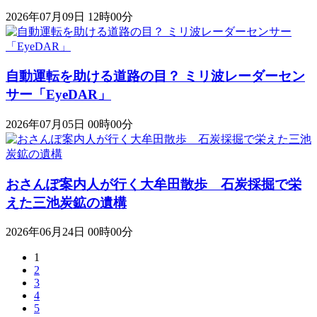
2026年07月09日 12時00分
自動運転を助ける道路の目？ ミリ波レーダーセン
サー「EyeDAR」
2026年07月05日 00時00分
おさんぽ案内人が行く大牟田散歩 石炭採掘で栄
えた三池炭鉱の遺構
2026年06月24日 00時00分
1
2
3
4
5