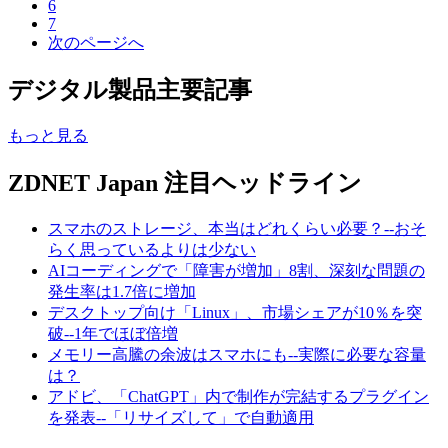
6
7
次のページへ
デジタル製品主要記事
もっと見る
ZDNET Japan 注目ヘッドライン
スマホのストレージ、本当はどれくらい必要？--おそ
らく思っているよりは少ない
AIコーディングで「障害が増加」8割、深刻な問題の
発生率は1.7倍に増加
デスクトップ向け「Linux」、市場シェアが10％を突
破--1年でほぼ倍増
メモリー高騰の余波はスマホにも--実際に必要な容量
は？
アドビ、「ChatGPT」内で制作が完結するプラグイン
を発表--「リサイズして」で自動適用