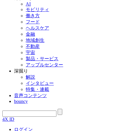
AI
モビリティ
働き方
フード
ヘルスケア
金融
地域創生
不動産
宇宙
製品・サービス
アップルセンター
深掘り
解説
インタビュー
特集・連載
音声コンテンツ
bouncy
4X ID
ログイン