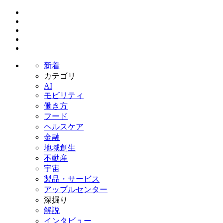
新着
カテゴリ
AI
モビリティ
働き方
フード
ヘルスケア
金融
地域創生
不動産
宇宙
製品・サービス
アップルセンター
深掘り
解説
インタビュー