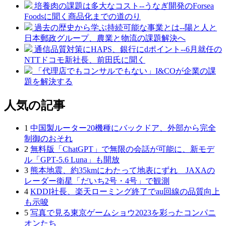
培養肉の課題は多大なコスト--うなぎ開発のForsea
Foodsに聞く商品化までの道のり
過去の歴史から学ぶ持続可能な事業とは--陽と人と
日本郵政グループ、農業と物流の課題解決へ
通信品質対策にHAPS、銀行にdポイント--6月就任の
NTTドコモ新社長、前田氏に聞く
「代理店でもコンサルでもない」I&COが企業の課
題を解決する
人気の記事
1
中国製ルーター20機種にバックドア、外部から完全
制御のおそれ
2
無料版「ChatGPT」で無限の会話が可能に、新モデ
ル「GPT‑5.6 Luna」も開放
3
熊本地震、約35kmにわたって地表にずれ JAXAの
レーダー衛星「だいち2号・4号」で観測
4
KDDI社長、楽天ローミング終了でau回線の品質向上
も示唆
5
写真で見る東京ゲームショウ2023を彩ったコンパニ
オンたち