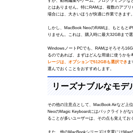
すが、動画編集やゲーム、プログラミングな
とはありません。特にRAMは、複数のアプ
場合には、大きいほうが快適に作業できます
しかし、MacBook NeoのRAMは、もとも
りません。これは、購入時に最大32GBまで選択
WindowsノートPCでも、RAMはそろそろ1
るのであれば、まずはどんな用途に使うかを
レージは、オプションで512GBも選択でき
ま
選んでおくことをおすすめします。
リーズナブルなモデ
その他の注意点として、MacBook Airなど
NeoのMagic Keyboardにはバック
ることが多いユーザーは、その点も覚えてお
また、他のMacBookシリーズは充電にはMag