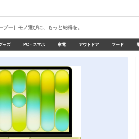
ーブー］
モノ選びに、もっと納得を。
グッズ
PC・スマホ
家電
アウトドア
フード