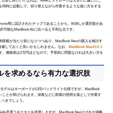
ども楽しみたいとなれば、RAMとストレージは大きいに越したこ
リを同時に起動して、切り替えながら作業するような使い方をする
。
とiPhone用に設計されたチップであることから、8GBしか選択肢があ
可能なMacBook Airに比べると不利な点です。
6GB搭載が当たり前になりつつあり、MacBook Neoの購入を検討す
考慮しておくと良いかもしれません。なお、
MacBook Neoのスト
す。価格差は2万円ほどなので、予算的に問題なければ大きい方を
ルを求めるなら有力な選択肢
上位モデルはキーボードがLEDバックライト仕様ですが、MacBook
ライトがないことが挙げられます。深夜などに部屋の照明を落として作業す
くべきでしょう。
Safe充電コネクターを使用しますが、MacBook Neoはそれが省略