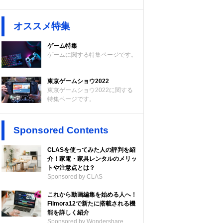
オススメ特集
ゲーム特集
ゲームに関する特集ページです。
東京ゲームショウ2022
東京ゲームショウ2022に関する
特集ページです。
Sponsored Contents
CLASを使ってみた人の評判を紹
介！家電・家具レンタルのメリッ
トや注意点とは？
Sponsored by CLAS
これから動画編集を始める人へ！
Filmora12で新たに搭載される機
能を詳しく紹介
Sponsored by Wondershare