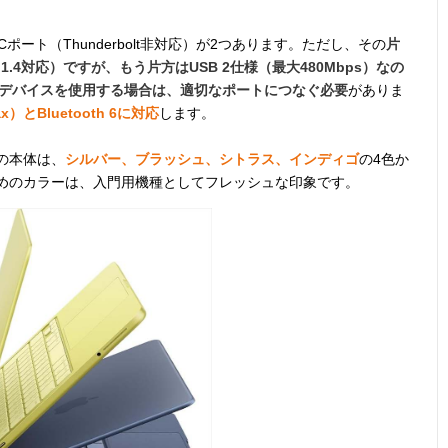
ポート（Thunderbolt非対応）が2つあります。ただし、その
片
ort 1.4対応）ですが、もう片方はUSB 2仕様（最大480Mbps）なの
要なデバイスを使用する場合は、適切なポートにつなぐ必要
がありま
ax）とBluetooth 6に対応
します。
製の本体は、
シルバー、ブラッシュ、シトラス、インディゴ
の4色か
やかめのカラーは、入門用機種としてフレッシュな印象です。