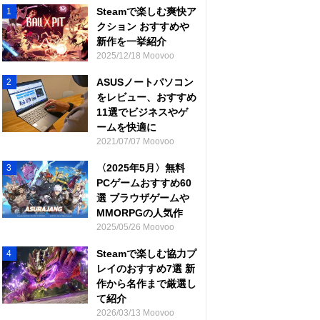
Steamで楽しむ爽快ア
1
クション おすすめや
新作を一挙紹介
2025/12/18 Moovoo
ASUSノートパソコン
2
をレビュー、おすすめ
11選でビジネスやゲ
ームを快適に
2021/07/07 Moovoo
〈2025年5月〉無料
3
PCゲームおすすめ60
選 ブラウザゲームや
MMORPGの人気作
2025/05/26 Moovoo
Steamで楽しむ協力プ
4
レイのおすすめ7選 新
作から名作まで厳選し
て紹介
2026/03/13 Moovoo