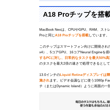
A18 Proチップを搭
MacBook Neoは、CPUやGPU、RAM、ストレー
Proと同じ
A18 Proチップを搭載
しています。
このチップはスマートフォン向けに開発された
x4）、5コアGPU、16コアNeural Engin
するPCに対し、日常的なタスクを最大50%高
のタスクを最大2倍の速さで処理できるとし
13.0インチの
Liquid Retinaディスプレイ
施され
ます。ビデオ会議などに使う1080p Fa
チ（またはDynamic Island）ように画