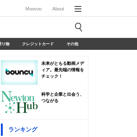
Moovoo
About
乗り物
クレジットカード
その他
未来がともる動画メデ
ィア。最先端の情報を
チェック！
科学と企業と出会う、
つながる
ランキング