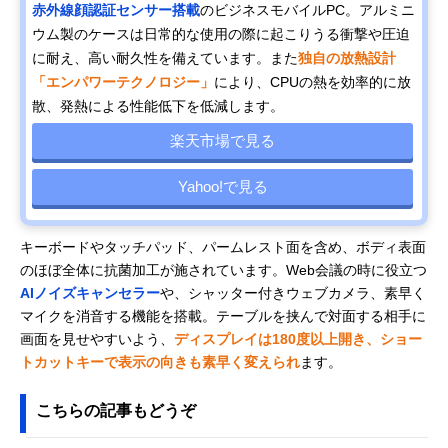
赤外線顔認証センサー搭載
のビジネスモバイルPC。アルミニ
ウム製のケースは日常的な使用の際に起こりうる衝撃や圧迫
に耐え、高い耐久性を備えています。また
独自の放熱設計
「エンパワーテクノロジー」
により、CPUの熱を効率的に放
散、発熱による性能低下を低減します。
楽天市場で見る
Yahoo!で見る
キーボードやタッチパッド、パームレスト面を含め、ボディ表面
のほぼ全体に抗菌加工が施されています。Web会議の時に役立つ
AIノイズキャンセラー
や、シャッター付きウェブカメラ、素早く
マイクを消音する機能を搭載。テーブルを挟んで対面する相手に
画面を見せやすいよう、
ディスプレイは180度以上開き、ショー
トカットキーで表示の向きも素早く変えられ
ます。
こちらの記事もどうぞ