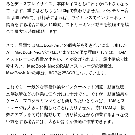
るとディスプレイサイズ、本体サイズともにわずかに小さくなっ
ています。重さはどちらも1.23kgで変わりません。バッテリー容
量は36.5Whで、仕様表によれば、ワイヤレスでインターネット
閲覧をする場合に最大11時間、ストリーミング動画を視聴する場
合で最大16時間駆動します。
さて、冒頭ではMacBook Airとの価格差を引き合いに出しました
が、MacBook Neoがこれほどまでに安価な理由としては、RAM
とストレージの容量が小さいことが挙げられます。最小構成で比
較すると、
MacBook NeoのRAMとストレージの容量は、
MacBook Airの半分、8GBと256GB
になっています。
これでも、一般的な事務作業やインターネット閲覧、動画視聴、
文章執筆などの作業に使う分には十分です。ですが、動画編集や
ゲーム、プログラミングなども楽しみたいとなれば、RAMとス
トレージは大きいに越したことはありません。特にRAMは、複
数のアプリを同時に起動して、切り替えながら作業するような使
い方をする場合には、大きいほうが快適に作業できます。