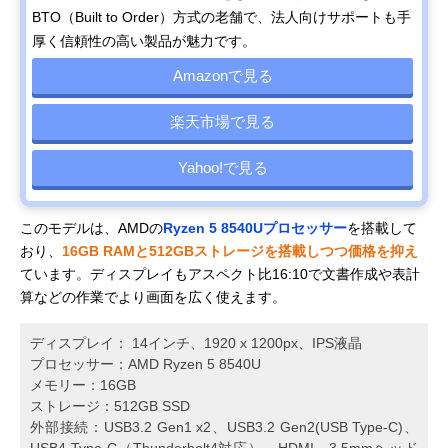
BTO（Built to Order）方式の老舗で、法人向けサポートも手
厚く信頼性の高い製品が魅力です。
Amazonで見る
楽天市場で見る
Yahoo!で見る
このモデルは、AMDの
Ryzen 5 8540Uプロセッサー
を搭載して
おり、
16GB RAMと512GBストレージを搭載しつつ価格を抑え
ています。ディスプレイもアスペクト比16:10で文書作成や表計
算などの作業でより画面を広く使えます。
ディスプレイ： 14インチ、1920 x 1200px、IPS液晶
プロセッサー：AMD Ryzen 5 8540U
メモリー：16GB
ストレージ：512GB SSD
外部接続：USB3.2 Gen1 x2、USB3.2 Gen2(USB Type-C)、
USB4 Type-C（Thunderbolt4対応）、HDMI、3.5mmヘッド