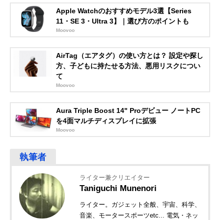
Apple Watchのおすすめモデル3選【Series
11・SE 3・Ultra 3】｜選び方のポイントも
Moovoo
AirTag（エアタグ）の使い方とは？ 設定や探し
方、子どもに持たせる方法、悪用リスクについ
て
Moovoo
Aura Triple Boost 14" Proデビュー ノートPC
を4面マルチディスプレイに拡張
Moovoo
ライター兼クリエイター
Taniguchi Munenori
ライター。ガジェット全般、宇宙、科学、
音楽、モータースポーツetc... 電気・ネッ