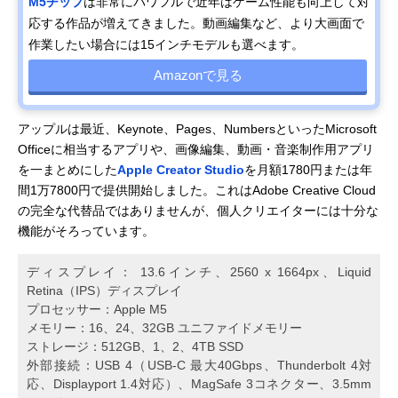
M5チップ
は非常にパワフルで近年はゲーム性能も向上して対
応する作品が増えてきました。動画編集など、より大画面で
作業したい場合には15インチモデルも選べます。
Amazonで見る
アップルは最近、Keynote、Pages、NumbersといったMicrosoft
Officeに相当するアプリや、画像編集、動画・音楽制作用アプリ
を一まとめにした
Apple Creator Studio
を月額1780円または年
間1万7800円で提供開始しました。これはAdobe Creative Cloud
の完全な代替品ではありませんが、個人クリエイターには十分な
機能がそろっています。
ディスプレイ： 13.6インチ、2560 x 1664px、Liquid
Retina （IPS）デ ィ ス プ レ イ
プロセッサー：Apple M5
メモリー：16、24、32GB ユニファイドメモリー
ストレージ：512GB、1、2、4TB SSD
外部接続：USB 4（USB-C 最大40Gbps、Thunderbolt 4対
応、Displayport 1.4対応）、MagSafe 3コネクター、3.5mm