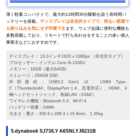
薄く軽量コンパクトで、最大約11時間30分駆動を謳う長時間バ
ッテリーを搭載。
ディスプレイは非光沢タイプで、明るい部屋で
も映り込みを気にせず作業でき
ます。ウェブ会議に便利な機能も
多数搭載しており、リモートで打ち合わせをすることの多い個人
事業主などにおすすめです。
ディスプレイ： 13.3インチ1920 x 1080px （非光沢タイプ）
プロセッサー：インテル Core i5-1335U
メモリー：16GB（最大64GB）
ストレージ：256GB SSD
外部接続：USB3.2 Gen1 x2、USB4 Type-
C（Thunderbolt4、DisplayPort 1.4、充電対応）、HDMI、4
極ヘッドセットジャック、有線LAN（1GbE）
ワイヤレス機能：Bluetooth 5.3、Wi-Fi 6
バッテリー容量：54Wh
大きさ・重さ：306.9 x 208.4 x 15.9mm、1.35kg
5.dynabook SJ73/LY A6SNLYJ8231B