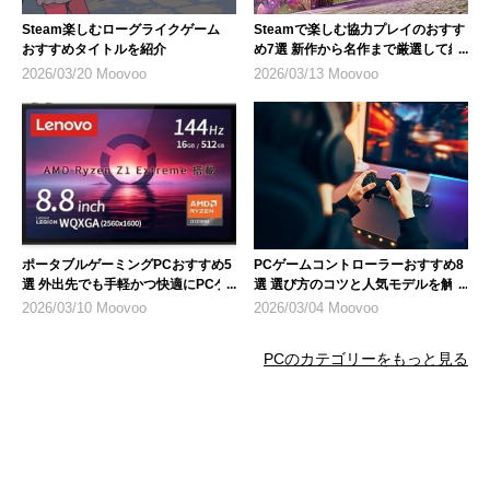
Steam楽しむローグライクゲーム
Steamで楽しむ協力プレイのおすす
おすすめタイトルを紹介
め7選 新作から名作まで厳選して紹
介
2026/03/20 Moovoo
2026/03/13 Moovoo
ポータブルゲーミングPCおすすめ5
PCゲームコントローラーおすすめ8
選 外出先でも手軽かつ快適にPCゲ
選 選び方のコツと人気モデルを解説
ームが楽しめる
2026/03/10 Moovoo
2026/03/04 Moovoo
PCのカテゴリーをもっと見る