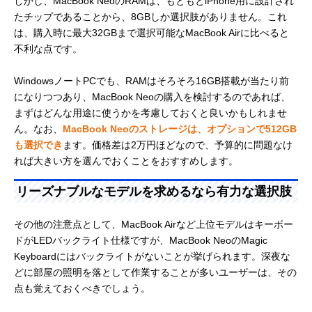
しかし、MacBook NeoのRAMは、もともとiPhone用に設計され
たチップであることから、8GBしか選択肢がありません。これ
は、購入時に最大32GBまで選択可能なMacBook Airに比べると
不利な点です。
WindowsノートPCでも、RAMはそろそろ16GB搭載が当たり前
になりつつあり、MacBook Neoの購入を検討するのであれば、
まずはどんな用途に使うかを考慮しておくと良いかもしれませ
ん。なお、
MacBook Neoのストレージは、オプションで512GB
も選択でき
ます。価格差は2万円ほどなので、予算的に問題なけ
れば大きい方を選んでおくことをおすすめします。
リーズナブルなモデルを求めるなら有力な選択肢
その他の注意点として、MacBook Airなど上位モデルはキーボー
ドがLEDバックライト仕様ですが、MacBook NeoのMagic
Keyboardにはバックライトがないことが挙げられます。深夜な
どに部屋の照明を落として作業することが多いユーザーは、その
点も覚えておくべきでしょう。