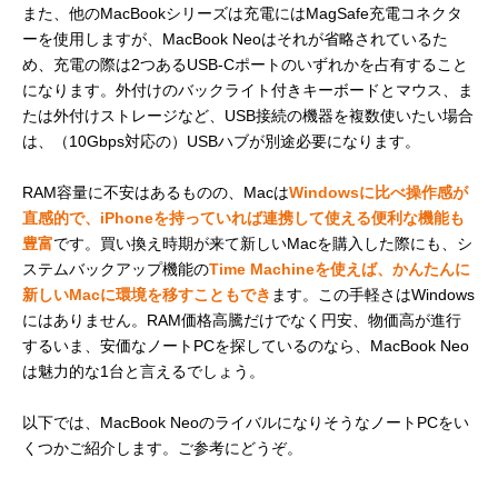
また、他のMacBookシリーズは充電にはMagSafe充電コネクタ
ーを使用しますが、MacBook Neoはそれが省略されているた
め、充電の際は2つあるUSB-Cポートのいずれかを占有すること
になります。外付けのバックライト付きキーボードとマウス、ま
たは外付けストレージなど、USB接続の機器を複数使いたい場合
は、（10Gbps対応の）USBハブが別途必要になります。
RAM容量に不安はあるものの、Macは
Windowsに比べ操作感が
直感的で、iPhoneを持っていれば連携して使える便利な機能も
豊富
です。買い換え時期が来て新しいMacを購入した際にも、シ
ステムバックアップ機能の
Time Machineを使えば、かんたんに
新しいMacに環境を移すこともでき
ます。この手軽さはWindows
にはありません。RAM価格高騰だけでなく円安、物価高が進行
するいま、安価なノートPCを探しているのなら、MacBook Neo
は魅力的な1台と言えるでしょう。
以下では、MacBook NeoのライバルになりそうなノートPCをい
くつかご紹介します。ご参考にどうぞ。