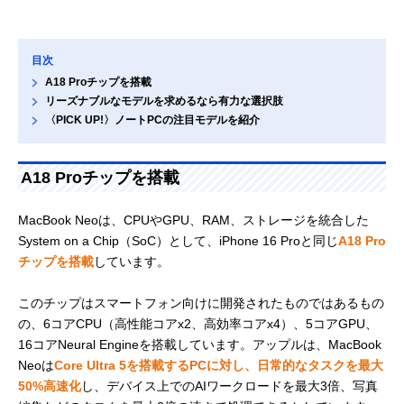
目次
A18 Proチップを搭載
リーズナブルなモデルを求めるなら有力な選択肢
〈PICK UP!〉ノートPCの注目モデルを紹介
A18 Proチップを搭載
MacBook Neoは、CPUやGPU、RAM、ストレージを統合した
System on a Chip（SoC）として、iPhone 16 Proと同じ
A18 Pro
チップを搭載
しています。
このチップはスマートフォン向けに開発されたものではあるもの
の、6コアCPU（高性能コアx2、高効率コアx4）、5コアGPU、
16コアNeural Engineを搭載しています。アップルは、MacBook
Neoは
Core Ultra 5を搭載するPCに対し、日常的なタスクを最大
50%高速化
し、デバイス上でのAIワークロードを最大3倍、写真