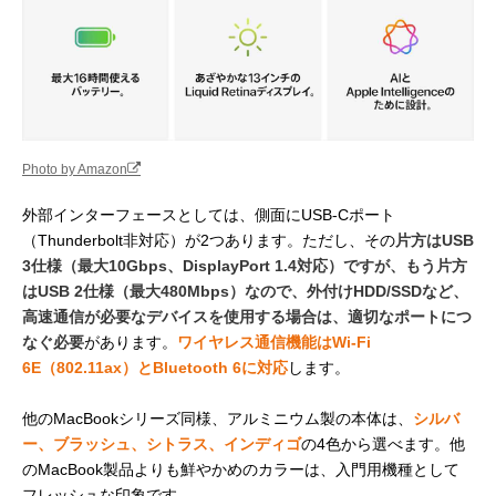
Photo by Amazon
外部インターフェースとしては、側面にUSB-Cポート
（Thunderbolt非対応）が2つあります。ただし、その
片方はUSB
3仕様（最大10Gbps、DisplayPort 1.4対応）ですが、もう片方
はUSB 2仕様（最大480Mbps）なので、外付けHDD/SSDなど、
高速通信が必要なデバイスを使用する場合は、適切なポートにつ
なぐ必要
があります。
ワイヤレス通信機能はWi - Fi
6E（802.11ax）とBluetooth 6に対応
します。
他のMacBookシリーズ同様、アルミニウム製の本体は、
シルバ
ー、ブラッシュ、シトラス、インディゴ
の4色から選べます。他
のMacBook製品よりも鮮やかめのカラーは、入門用機種として
フレッシュな印象です。