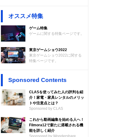
オススメ特集
ゲーム特集
ゲームに関する特集ページです。
東京ゲームショウ2022
東京ゲームショウ2022に関する
特集ページです。
Sponsored Contents
CLASを使ってみた人の評判を紹
介！家電・家具レンタルのメリッ
トや注意点とは？
Sponsored by CLAS
これから動画編集を始める人へ！
Filmora12で新たに搭載される機
能を詳しく紹介
Sponsored by Wondershare