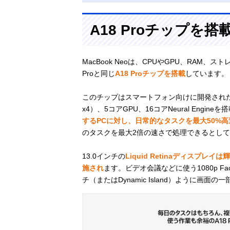
A18 Proチップを搭
MacBook Neoは、CPUやGPU、RAM、ストレー
Proと同じ
A18 Proチップを搭載
しています。
このチップはスマートフォン向けに開発された
x4）、5コアGPU、16コアNeural Engin
するPCに対し、日常的なタスクを最大50%高
のタスクを最大2倍の速さで処理できるとし
13.0インチの
Liquid Retinaディスプレイ
施され
ます。ビデオ会議などに使う1080p Fa
チ（またはDynamic Island）ように画