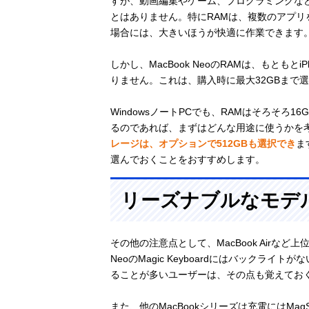
すが、動画編集やゲーム、プログラミングな
とはありません。特にRAMは、複数のアプ
場合には、大きいほうが快適に作業できます
しかし、MacBook NeoのRAMは、もとも
りません。これは、購入時に最大32GBまで選択
WindowsノートPCでも、RAMはそろそろ1
るのであれば、まずはどんな用途に使うかを
レージは、オプションで512GBも選択でき
ま
選んでおくことをおすすめします。
リーズナブルなモデ
その他の注意点として、MacBook Airなど
NeoのMagic Keyboardにはバック
ることが多いユーザーは、その点も覚えてお
また、他のMacBookシリーズは充電にはMag