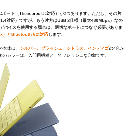
ポート（Thunderbolt非対応）が2つあります。ただし、その
片
ort 1.4対応）ですが、もう片方はUSB 2仕様（最大480Mbps）なの
要なデバイスを使用する場合は、適切なポートにつなぐ必要
がありま
ax）とBluetooth 6に対応
します。
製の本体は、
シルバー、ブラッシュ、シトラス、インディゴ
の4色か
やかめのカラーは、入門用機種としてフレッシュな印象です。