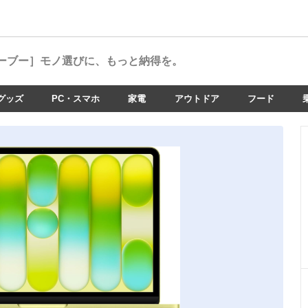
ーブー］
モノ選びに、もっと納得を。
グッズ
PC・スマホ
家電
アウトドア
フード