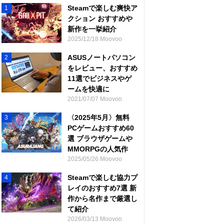
Steamで楽しむ爽快ア
1
クション おすすめや
新作を一挙紹介
2025/12/18 Moovoo
ASUSノートパソコン
2
をレビュー、おすすめ
11選でビジネスやゲ
ームを快適に
2021/07/07 Moovoo
〈2025年5月〉無料
3
PCゲームおすすめ60
選 ブラウザゲームや
MMORPGの人気作
2025/05/26 Moovoo
Steamで楽しむ協力プ
4
レイのおすすめ7選 新
作から名作まで厳選し
て紹介
2026/03/13 Moovoo