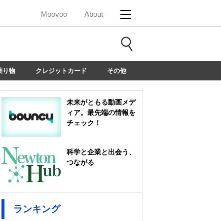
Moovoo
About
乗り物
クレジットカード
その他
未来がともる動画メデ
ィア。最先端の情報を
チェック！
科学と企業と出会う、
つながる
ランキング