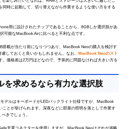
ども楽しみたいとなれば、RAMとストレージは大きいに越したこ
リを同時に起動して、切り替えながら作業するような使い方をする
。
とiPhone用に設計されたチップであることから、8GBしか選択肢があ
可能なMacBook Airに比べると不利な点です。
6GB搭載が当たり前になりつつあり、MacBook Neoの購入を検討す
考慮しておくと良いかもしれません。なお、
MacBook Neoのスト
す。価格差は2万円ほどなので、予算的に問題なければ大きい方を
ルを求めるなら有力な選択肢
上位モデルはキーボードがLEDバックライト仕様ですが、MacBook
ライトがないことが挙げられます。深夜などに部屋の照明を落として作業す
くべきでしょう。
Safe充電コネクターを使用しますが、MacBook Neoはそれが省略