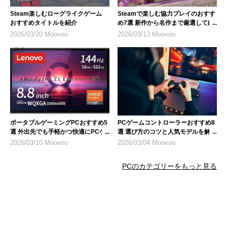
Steam楽しむローグライクゲーム
Steamで楽しむ協力プレイのおすす
おすすめタイトルを紹介
め7選 新作から名作まで厳選して紹
介
2026/03/20 Moovoo
2026/03/13 Moovoo
ポータブルゲーミングPCおすすめ5
PCゲームコントローラーおすすめ8
選 外出先でも手軽かつ快適にPCゲ
選 選び方のコツと人気モデルを解説
ームが楽しめる
2026/03/10 Moovoo
2026/03/04 Moovoo
PCのカテゴリーをもっと見る