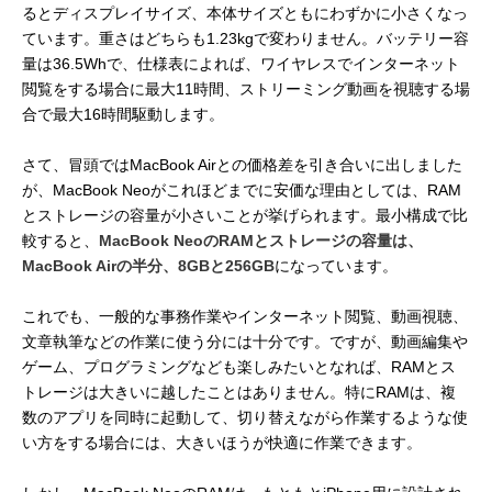
るとディスプレイサイズ、本体サイズともにわずかに小さくなっ
ています。重さはどちらも1.23kgで変わりません。バッテリー容
量は36.5Whで、仕様表によれば、ワイヤレスでインターネット
閲覧をする場合に最大11時間、ストリーミング動画を視聴する場
合で最大16時間駆動します。
さて、冒頭ではMacBook Airとの価格差を引き合いに出しました
が、MacBook Neoがこれほどまでに安価な理由としては、RAM
とストレージの容量が小さいことが挙げられます。最小構成で比
較すると、
MacBook NeoのRAMとストレージの容量は、
MacBook Airの半分、8GBと256GB
になっています。
これでも、一般的な事務作業やインターネット閲覧、動画視聴、
文章執筆などの作業に使う分には十分です。ですが、動画編集や
ゲーム、プログラミングなども楽しみたいとなれば、RAMとス
トレージは大きいに越したことはありません。特にRAMは、複
数のアプリを同時に起動して、切り替えながら作業するような使
い方をする場合には、大きいほうが快適に作業できます。