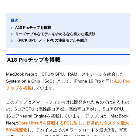
目次
A18 Proチップを搭載
リーズナブルなモデルを求めるなら有力な選択肢
〈PICK UP!〉ノートPCの注目モデルを紹介
A18 Proチップを搭載
MacBook Neoは、CPUやGPU、RAM、ストレージを統合した
System on a Chip（SoC）として、iPhone 16 Proと同じ
A18 Pro
チップを搭載
しています。
このチップはスマートフォン向けに開発されたものではあるもの
の、6コアCPU（高性能コアx2、高効率コアx4）、5コアGPU、
16コアNeural Engineを搭載しています。アップルは、MacBook
Neoは
Core Ultra 5を搭載するPCに対し、日常的なタスクを最大
50%高速化
し、デバイス上でのAIワークロードを最大3倍、写真