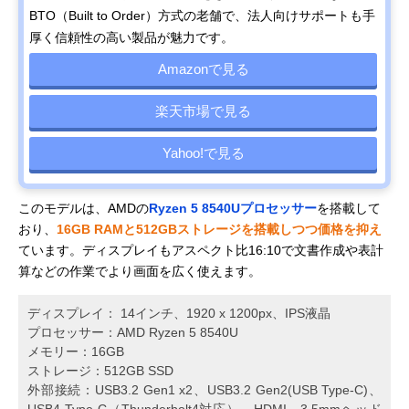
BTO（Built to Order）方式の老舗で、法人向けサポートも手
厚く信頼性の高い製品が魅力です。
Amazonで見る
楽天市場で見る
Yahoo!で見る
このモデルは、AMDの
Ryzen 5 8540Uプロセッサー
を搭載して
おり、
16GB RAMと512GBストレージを搭載しつつ価格を抑え
ています。ディスプレイもアスペクト比16:10で文書作成や表計
算などの作業でより画面を広く使えます。
ディスプレイ： 14インチ、1920 x 1200px、IPS液晶
プロセッサー：AMD Ryzen 5 8540U
メモリー：16GB
ストレージ：512GB SSD
外部接続：USB3.2 Gen1 x2、USB3.2 Gen2(USB Type-C)、
USB4 Type-C（Thunderbolt4対応）、HDMI、3.5mmヘッド