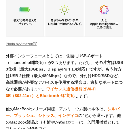
Photo by Amazon
外部インターフェースとしては、側面にUSB-Cポート
（Thunderbolt非対応）が2つあります。ただし、その
片方はUSB
3仕様（最大10Gbps、DisplayPort 1.4対応）ですが、もう片方
はUSB 2仕様（最大480Mbps）なので、外付けHDD/SSDなど、
高速通信が必要なデバイスを使用する場合は、適切なポートにつ
なぐ必要
があります。
ワイヤレス通信機能はWi - Fi
6E（802.11ax）とBluetooth 6に対応
します。
他のMacBookシリーズ同様、アルミニウム製の本体は、
シルバ
ー、ブラッシュ、シトラス、インディゴ
の4色から選べます。他
のMacBook製品よりも鮮やかめのカラーは、入門用機種として
フレッシュな印象です。