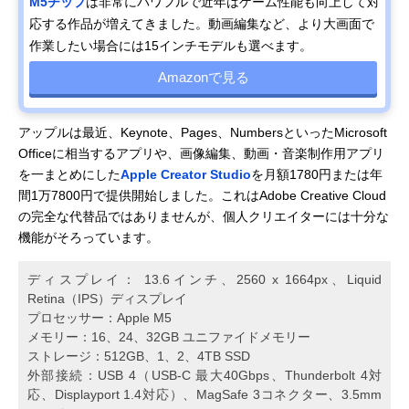
M5チップ
は非常にパワフルで近年はゲーム性能も向上して対
応する作品が増えてきました。動画編集など、より大画面で
作業したい場合には15インチモデルも選べます。
Amazonで見る
アップルは最近、Keynote、Pages、NumbersといったMicrosoft
Officeに相当するアプリや、画像編集、動画・音楽制作用アプリ
を一まとめにした
Apple Creator Studio
を月額1780円または年
間1万7800円で提供開始しました。これはAdobe Creative Cloud
の完全な代替品ではありませんが、個人クリエイターには十分な
機能がそろっています。
ディスプレイ： 13.6インチ、2560 x 1664px、Liquid
Retina （IPS）デ ィ ス プ レ イ
プロセッサー：Apple M5
メモリー：16、24、32GB ユニファイドメモリー
ストレージ：512GB、1、2、4TB SSD
外部接続：USB 4（USB-C 最大40Gbps、Thunderbolt 4対
応、Displayport 1.4対応）、MagSafe 3コネクター、3.5mm