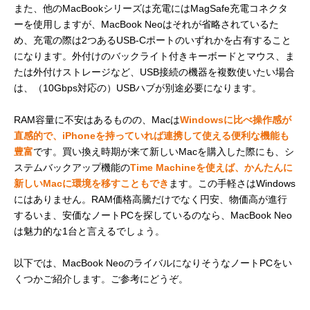
また、他のMacBookシリーズは充電にはMagSafe充電コネクタ
ーを使用しますが、MacBook Neoはそれが省略されているた
め、充電の際は2つあるUSB-Cポートのいずれかを占有すること
になります。外付けのバックライト付きキーボードとマウス、ま
たは外付けストレージなど、USB接続の機器を複数使いたい場合
は、（10Gbps対応の）USBハブが別途必要になります。
RAM容量に不安はあるものの、Macは
Windowsに比べ操作感が
直感的で、iPhoneを持っていれば連携して使える便利な機能も
豊富
です。買い換え時期が来て新しいMacを購入した際にも、シ
ステムバックアップ機能の
Time Machineを使えば、かんたんに
新しいMacに環境を移すこともでき
ます。この手軽さはWindows
にはありません。RAM価格高騰だけでなく円安、物価高が進行
するいま、安価なノートPCを探しているのなら、MacBook Neo
は魅力的な1台と言えるでしょう。
以下では、MacBook NeoのライバルになりそうなノートPCをい
くつかご紹介します。ご参考にどうぞ。