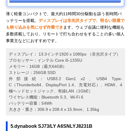
薄く軽量コンパクトで、最大約11時間30分駆動を謳う長時間バ
ッテリーを搭載。
ディスプレイは非光沢タイプで、明るい部屋で
も映り込みを気にせず作業でき
ます。ウェブ会議に便利な機能も
多数搭載しており、リモートで打ち合わせをすることの多い個人
事業主などにおすすめです。
ディスプレイ： 13.3インチ1920 x 1080px （非光沢タイプ）
プロセッサー：インテル Core i5-1335U
メモリー：16GB（最大64GB）
ストレージ：256GB SSD
外部接続：USB3.2 Gen1 x2、USB4 Type-
C（Thunderbolt4、DisplayPort 1.4、充電対応）、HDMI、4
極ヘッドセットジャック、有線LAN（1GbE）
ワイヤレス機能：Bluetooth 5.3、Wi-Fi 6
バッテリー容量：54Wh
大きさ・重さ：306.9 x 208.4 x 15.9mm、1.35kg
5.dynabook SJ73/LY A6SNLYJ8231B