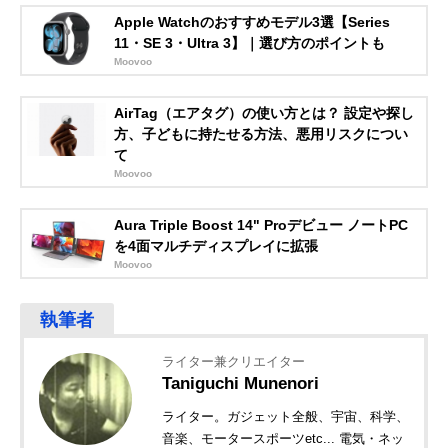
Apple Watchのおすすめモデル3選【Series
11・SE 3・Ultra 3】｜選び方のポイントも
Moovoo
AirTag（エアタグ）の使い方とは？ 設定や探し
方、子どもに持たせる方法、悪用リスクについ
て
Moovoo
Aura Triple Boost 14" Proデビュー ノートPC
を4面マルチディスプレイに拡張
Moovoo
ライター兼クリエイター
Taniguchi Munenori
ライター。ガジェット全般、宇宙、科学、
音楽、モータースポーツetc... 電気・ネッ