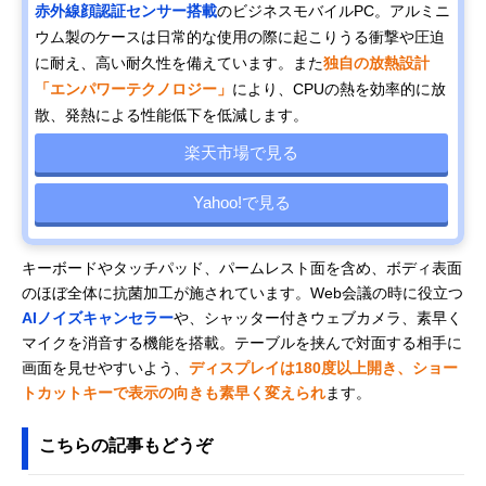
赤外線顔認証センサー搭載
のビジネスモバイルPC。アルミニ
ウム製のケースは日常的な使用の際に起こりうる衝撃や圧迫
に耐え、高い耐久性を備えています。また
独自の放熱設計
「エンパワーテクノロジー」
により、CPUの熱を効率的に放
散、発熱による性能低下を低減します。
楽天市場で見る
Yahoo!で見る
キーボードやタッチパッド、パームレスト面を含め、ボディ表面
のほぼ全体に抗菌加工が施されています。Web会議の時に役立つ
AIノイズキャンセラー
や、シャッター付きウェブカメラ、素早く
マイクを消音する機能を搭載。テーブルを挟んで対面する相手に
画面を見せやすいよう、
ディスプレイは180度以上開き、ショー
トカットキーで表示の向きも素早く変えられ
ます。
こちらの記事もどうぞ