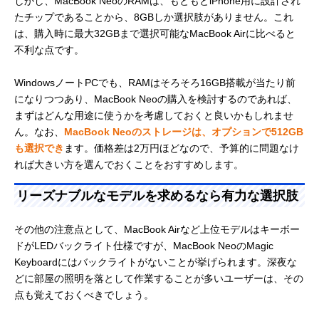
しかし、MacBook NeoのRAMは、もともとiPhone用に設計され
たチップであることから、8GBしか選択肢がありません。これ
は、購入時に最大32GBまで選択可能なMacBook Airに比べると
不利な点です。
WindowsノートPCでも、RAMはそろそろ16GB搭載が当たり前
になりつつあり、MacBook Neoの購入を検討するのであれば、
まずはどんな用途に使うかを考慮しておくと良いかもしれませ
ん。なお、
MacBook Neoのストレージは、オプションで512GB
も選択でき
ます。価格差は2万円ほどなので、予算的に問題なけ
れば大きい方を選んでおくことをおすすめします。
リーズナブルなモデルを求めるなら有力な選択肢
その他の注意点として、MacBook Airなど上位モデルはキーボー
ドがLEDバックライト仕様ですが、MacBook NeoのMagic
Keyboardにはバックライトがないことが挙げられます。深夜な
どに部屋の照明を落として作業することが多いユーザーは、その
点も覚えておくべきでしょう。