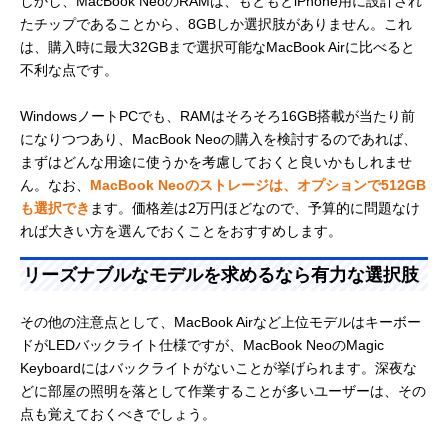
しかし、MacBook NeoのRAMは、もともとiPhone用に設計され
たチップであることから、8GBしか選択肢がありません。これ
は、購入時に最大32GBまで選択可能なMacBook Airに比べると
不利な点です。
WindowsノートPCでも、RAMはそろそろ16GB搭載が当たり前
になりつつあり、MacBook Neoの購入を検討するのであれば、
まずはどんな用途に使うかを考慮しておくと良いかもしれませ
ん。なお、
MacBook Neoのストレージは、オプションで512GB
も選択でき
ます。価格差は2万円ほどなので、予算的に問題なけ
れば大きい方を選んでおくことをおすすめします。
リーズナブルなモデルを求めるなら有力な選択肢
その他の注意点として、MacBook Airなど上位モデルはキーボー
ドがLEDバックライト仕様ですが、MacBook NeoのMagic
Keyboardにはバックライトがないことが挙げられます。深夜な
どに部屋の照明を落として作業することが多いユーザーは、その
点も覚えておくべきでしょう。