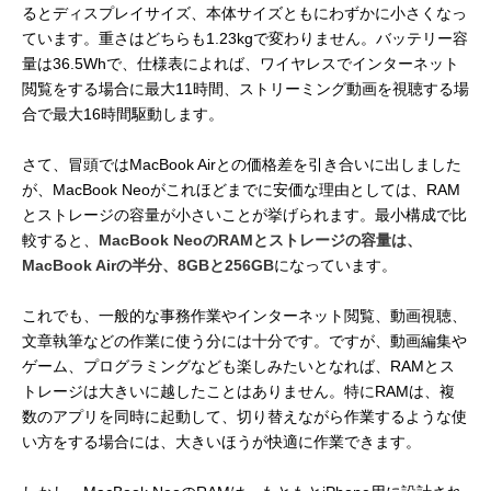
るとディスプレイサイズ、本体サイズともにわずかに小さくなっ
ています。重さはどちらも1.23kgで変わりません。バッテリー容
量は36.5Whで、仕様表によれば、ワイヤレスでインターネット
閲覧をする場合に最大11時間、ストリーミング動画を視聴する場
合で最大16時間駆動します。
さて、冒頭ではMacBook Airとの価格差を引き合いに出しました
が、MacBook Neoがこれほどまでに安価な理由としては、RAM
とストレージの容量が小さいことが挙げられます。最小構成で比
較すると、
MacBook NeoのRAMとストレージの容量は、
MacBook Airの半分、8GBと256GB
になっています。
これでも、一般的な事務作業やインターネット閲覧、動画視聴、
文章執筆などの作業に使う分には十分です。ですが、動画編集や
ゲーム、プログラミングなども楽しみたいとなれば、RAMとス
トレージは大きいに越したことはありません。特にRAMは、複
数のアプリを同時に起動して、切り替えながら作業するような使
い方をする場合には、大きいほうが快適に作業できます。