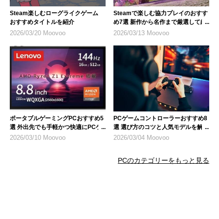
Steam楽しむローグライクゲーム
Steamで楽しむ協力プレイのおすす
おすすめタイトルを紹介
め7選 新作から名作まで厳選して紹
介
2026/03/20 Moovoo
2026/03/13 Moovoo
ポータブルゲーミングPCおすすめ5
PCゲームコントローラーおすすめ8
選 外出先でも手軽かつ快適にPCゲ
選 選び方のコツと人気モデルを解説
ームが楽しめる
2026/03/10 Moovoo
2026/03/04 Moovoo
PCのカテゴリーをもっと見る