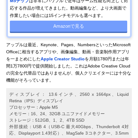
M5チップ
は非常にパワフルで近年はゲーム性能も向上して対
応する作品が増えてきました。動画編集など、より大画面で
作業したい場合には15インチモデルも選べます。
Amazonで見る
アップルは最近、Keynote、Pages、NumbersといったMicrosoft
Officeに相当するアプリや、画像編集、動画・音楽制作用アプリ
を一まとめにした
Apple Creator Studio
を月額1780円または年
間1万7800円で提供開始しました。これはAdobe Creative Cloud
の完全な代替品ではありませんが、個人クリエイターには十分な
機能がそろっています。
ディスプレイ： 13.6インチ、2560 x 1664px、Liquid
Retina （IPS）デ ィ ス プ レ イ
プロセッサー：Apple M5
メモリー：16、24、32GB ユニファイドメモリー
ストレージ：512GB、1、2、4TB SSD
外部接続：USB 4（USB-C 最大40Gbps、Thunderbolt 4対
応、Displayport 1.4対応）、MagSafe 3コネクター、3.5mm