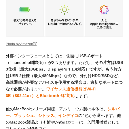
Photo by Amazon
外部インターフェースとしては、側面にUSB-Cポート
（Thunderbolt非対応）が2つあります。ただし、その
片方はUSB
3仕様（最大10Gbps、DisplayPort 1.4対応）ですが、もう片方
はUSB 2仕様（最大480Mbps）なので、外付けHDD/SSDなど、
高速通信が必要なデバイスを使用する場合は、適切なポートにつ
なぐ必要
があります。
ワイヤレス通信機能はWi - Fi
6E（802.11ax）とBluetooth 6に対応
します。
他のMacBookシリーズ同様、アルミニウム製の本体は、
シルバ
ー、ブラッシュ、シトラス、インディゴ
の4色から選べます。他
のMacBook製品よりも鮮やかめのカラーは、入門用機種として
フレッシュな印象です。