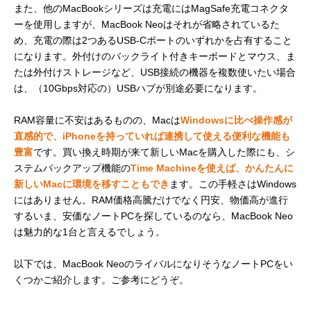
また、他のMacBookシリーズは充電にはMagSafe充電コネクタ
ーを使用しますが、MacBook Neoはそれが省略されているた
め、充電の際は2つあるUSB-Cポートのいずれかを占有すること
になります。外付けのバックライト付きキーボードとマウス、ま
たは外付けストレージなど、USB接続の機器を複数使いたい場合
は、（10Gbps対応の）USBハブが別途必要になります。
RAM容量に不安はあるものの、Macは
Windowsに比べ操作感が
直感的で、iPhoneを持っていれば連携して使える便利な機能も
豊富
です。買い換え時期が来て新しいMacを購入した際にも、シ
ステムバックアップ機能の
Time Machineを使えば、かんたんに
新しいMacに環境を移すこともでき
ます。この手軽さはWindows
にはありません。RAM価格高騰だけでなく円安、物価高が進行
するいま、安価なノートPCを探しているのなら、MacBook Neo
は魅力的な1台と言えるでしょう。
以下では、MacBook NeoのライバルになりそうなノートPCをい
くつかご紹介します。ご参考にどうぞ。