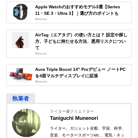
Apple Watchのおすすめモデル3選【Series
11・SE 3・Ultra 3】｜選び方のポイントも
Moovoo
AirTag（エアタグ）の使い方とは？ 設定や探し
方、子どもに持たせる方法、悪用リスクについ
て
Moovoo
Aura Triple Boost 14" Proデビュー ノートPC
を4面マルチディスプレイに拡張
Moovoo
ライター兼クリエイター
Taniguchi Munenori
ライター。ガジェット全般、宇宙、科学、
音楽、モータースポーツetc... 電気・ネッ