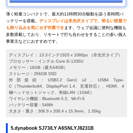
薄く軽量コンパクトで、最大約11時間30分駆動を謳う長時間バ
ッテリーを搭載。
ディスプレイは非光沢タイプで、明るい部屋で
も映り込みを気にせず作業でき
ます。ウェブ会議に便利な機能も
多数搭載しており、リモートで打ち合わせをすることの多い個人
事業主などにおすすめです。
ディスプレイ： 13.3インチ1920 x 1080px （非光沢タイプ）
プロセッサー：インテル Core i5-1335U
メモリー：16GB（最大64GB）
ストレージ：256GB SSD
外部接続：USB3.2 Gen1 x2、USB4 Type-
C（Thunderbolt4、DisplayPort 1.4、充電対応）、HDMI、4
極ヘッドセットジャック、有線LAN（1GbE）
ワイヤレス機能：Bluetooth 5.3、Wi-Fi 6
バッテリー容量：54Wh
大きさ・重さ：306.9 x 208.4 x 15.9mm、1.35kg
5.dynabook SJ73/LY A6SNLYJ8231B