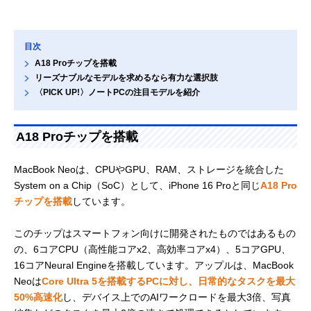
目次
A18 Proチップを搭載
リーズナブルなモデルを求めるなら有力な選択肢
〈PICK UP!〉ノートPCの注目モデルを紹介
A18 Proチップを搭載
MacBook Neoは、CPUやGPU、RAM、ストレージを統合した
System on a Chip（SoC）として、iPhone 16 Proと同じ
A18 Pro
チップを搭載
しています。
このチップはスマートフォン向けに開発されたものではあるもの
の、6コアCPU（高性能コアx2、高効率コアx4）、5コアGPU、
16コアNeural Engineを搭載しています。アップルは、MacBook
Neoは
Core Ultra 5を搭載するPCに対し、日常的なタスクを最大
50%高速化
し、デバイス上でのAIワークロードを最大3倍、写真