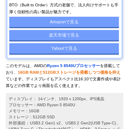
BTO（Built to Order）方式の老舗で、法人向けサポートも手
厚く信頼性の高い製品が魅力です。
Amazonで見る
楽天市場で見る
Yahoo!で見る
このモデルは、AMDの
Ryzen 5 8540Uプロセッサー
を搭載して
おり、
16GB RAMと512GBストレージを搭載しつつ価格を抑え
ています。ディスプレイもアスペクト比16:10で文書作成や表計
算などの作業でより画面を広く使えます。
ディスプレイ： 14インチ、1920 x 1200px、IPS液晶
プロセッサー：AMD Ryzen 5 8540U
メモリー：16GB
ストレージ：512GB SSD
外部接続：USB3.2 Gen1 x2、USB3.2 Gen2(USB Type-C)、
USB4 Type-C（Thunderbolt4対応）、HDMI、3.5mmヘッド