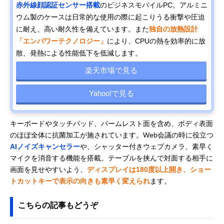
赤外線顔認証センサー搭載
のビジネスモバイルPC。アルミニ
ウム製のケースは日常的な使用の際に起こりうる衝撃や圧迫
に耐え、高い耐久性を備えています。また
独自の放熱設計
「エンパワーテクノロジー」
により、CPUの熱を効率的に放
散、発熱による性能低下を低減します。
楽天市場で見る
Yahoo!で見る
キーボードやタッチパッド、パームレスト面を含め、ボディ表面
のほぼ全体に抗菌加工が施されています。Web会議の時に役立つ
AIノイズキャンセラー
や、シャッター付きウェブカメラ、素早く
マイクを消音する機能を搭載。テーブルを挟んで対面する相手に
画面を見せやすいよう、
ディスプレイは180度以上開き、ショー
トカットキーで表示の向きも素早く変えられ
ます。
こちらの記事もどうぞ