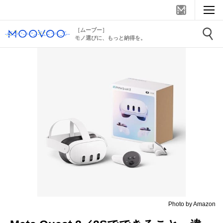
［ムーブー］
モノ選びに、もっと納得を。
Photo by Amazon