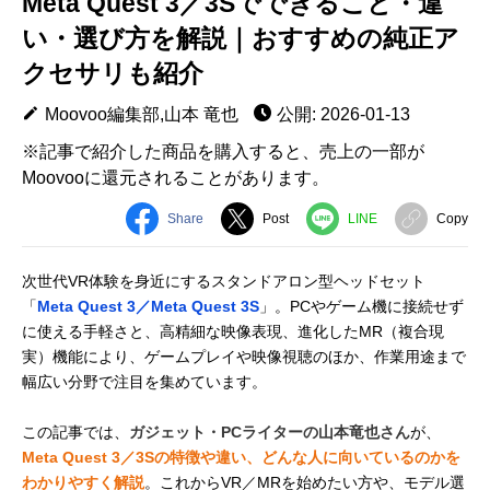
Meta Quest 3／3Sでできること・違
い・選び方を解説｜おすすめの純正ア
クセサリも紹介
Moovoo編集部,山本 竜也
公開: 2026-01-13
※記事で紹介した商品を購入すると、売上の一部が
Moovooに還元されることがあります。
Share
Post
LINE
Copy
次世代VR体験を身近にするスタンドアロン型ヘッドセット
「
Meta Quest 3／Meta Quest 3S
」。PCやゲーム機に接続せず
に使える手軽さと、高精細な映像表現、進化したMR（複合現
実）機能により、ゲームプレイや映像視聴のほか、作業用途まで
幅広い分野で注目を集めています。
この記事では、
ガジェット・PCライターの山本竜也さん
が、
Meta Quest 3／3Sの特徴や違い、どんな人に向いているのかを
わかりやすく解説
。これからVR／MRを始めたい方や、モデル選