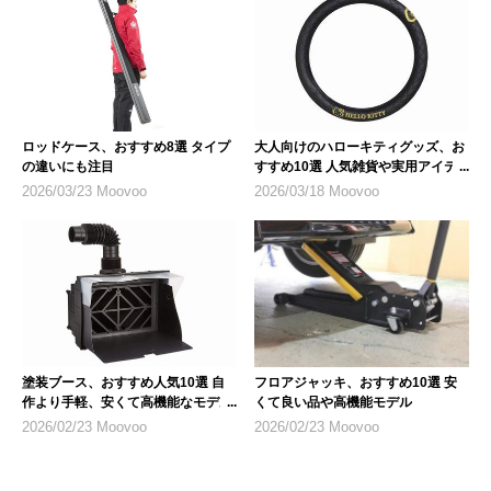
ロッドケース、おすすめ8選 タイプ
大人向けのハローキティグッズ、お
の違いにも注目
すすめ10選 人気雑貨や実用アイテ
ム
2026/03/23 Moovoo
2026/03/18 Moovoo
塗装ブース、おすすめ人気10選 自
フロアジャッキ、おすすめ10選 安
作より手軽、安くて高機能なモデル
くて良い品や高機能モデル
を紹介
2026/02/23 Moovoo
2026/02/23 Moovoo