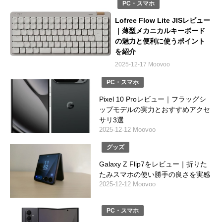
PC・スマホ
Lofree Flow Lite JISレビュー
｜薄型メカニカルキーボード
の魅力と便利に使うポイント
を紹介
2025-12-17 Moovoo
PC・スマホ
Pixel 10 Proレビュー｜フラッグシ
ップモデルの実力とおすすめアクセ
サリ3選
2025-12-12 Moovoo
グッズ
Galaxy Z Flip7をレビュー｜折りた
たみスマホの使い勝手の良さを実感
2025-12-12 Moovoo
PC・スマホ