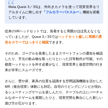
Meta Quest 3／3Sは、外向きカメラを使って現実世界をリ
アルタイムに映し出す
「フルカラーパススルー」
機能を搭載
しています。
従来のVRヘッドセットでは、装着すると周囲がほぼ見えなくな
っていましたが、Quest 3／3Sでは
ヘッドセット越しに周囲の景
色をカラーではっきりと確認
できます。
そのため、ゴーグルを装着したままスマートフォンの通知を確認
したり、手元の飲み物を取ったりといった日常動作が可能。その
都度ヘッドセットを外す必要がなく、現実世界と仮想空間の行き
来が非常にスムーズです。
さらに、壁や床、家具の位置を認識する空間認識機能を活かした
MR（複合現実）体験にも対応。自宅のリビングにゾンビが現れ
るシューティングゲームを楽しんだり、テーブルの上にバーチャ
ルなボードゲームを展開したりと、現実空間を舞台にした新しい
遊び方が広がります。