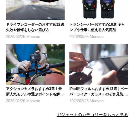
ドライブレコーダーのおすすめ12選
トランシーバーおすすめ10選 キャ
失敗や後悔をしない選び方
ンプや仕事に使える人気商品
2026/03/25 Moovoo
2026/03/25 Moovoo
アクションカメラおすすめ3選！最
iPad用フィルムおすすめ13選｜ペー
新人気モデルや選ぶポイントも解説
パーライク・ガラス・のぞき見防止
など人気製品を紹介
2026/02/26 Moovoo
2026/02/23 Moovoo
ガジェットのカテゴリーをもっと見る