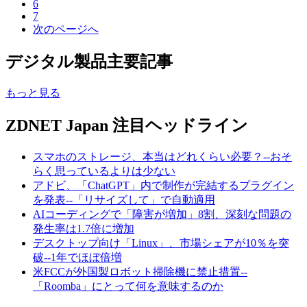
6
7
次のページへ
デジタル製品主要記事
もっと見る
ZDNET Japan 注目ヘッドライン
スマホのストレージ、本当はどれくらい必要？--おそ
らく思っているよりは少ない
アドビ、「ChatGPT」内で制作が完結するプラグイン
を発表--「リサイズして」で自動適用
AIコーディングで「障害が増加」8割、深刻な問題の
発生率は1.7倍に増加
デスクトップ向け「Linux」、市場シェアが10％を突
破--1年でほぼ倍増
米FCCが外国製ロボット掃除機に禁止措置--
「Roomba」にとって何を意味するのか