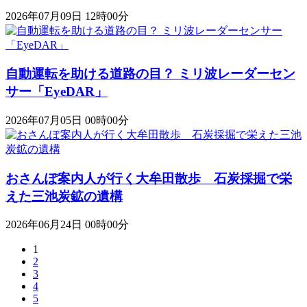
2026年07月09日 12時00分
自動運転を助ける道路の目？ ミリ波レーダーセン
サー「EyeDAR」
2026年07月05日 00時00分
おさんぽ案内人が行く大牟田散歩 石炭採掘で栄
えた三池炭鉱の遺構
2026年06月24日 00時00分
1
2
3
4
5