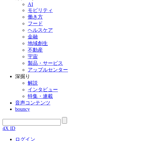
AI
モビリティ
働き方
フード
ヘルスケア
金融
地域創生
不動産
宇宙
製品・サービス
アップルセンター
深掘り
解説
インタビュー
特集・連載
音声コンテンツ
bouncy
4X ID
ログイン