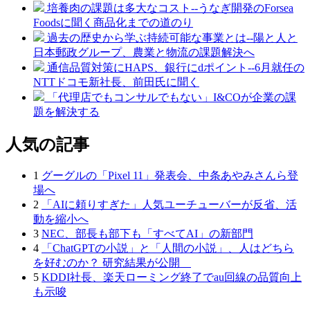
培養肉の課題は多大なコスト--うなぎ開発のForsea
Foodsに聞く商品化までの道のり
過去の歴史から学ぶ持続可能な事業とは--陽と人と
日本郵政グループ、農業と物流の課題解決へ
通信品質対策にHAPS、銀行にdポイント--6月就任の
NTTドコモ新社長、前田氏に聞く
「代理店でもコンサルでもない」I&COが企業の課
題を解決する
人気の記事
1
グーグルの「Pixel 11」発表会、中条あやみさんら登
場へ
2
「AIに頼りすぎた」人気ユーチューバーが反省、活
動を縮小へ
3
NEC、部長も部下も「すべてAI」の新部門
4
「ChatGPTの小説」と「人間の小説」、人はどちら
を好むのか？ 研究結果が公開
5
KDDI社長、楽天ローミング終了でau回線の品質向上
も示唆