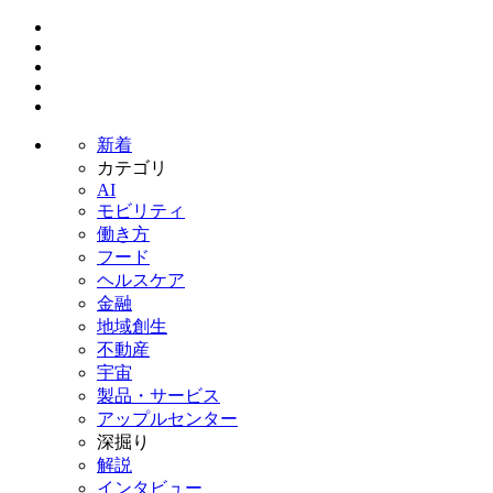
新着
カテゴリ
AI
モビリティ
働き方
フード
ヘルスケア
金融
地域創生
不動産
宇宙
製品・サービス
アップルセンター
深掘り
解説
インタビュー