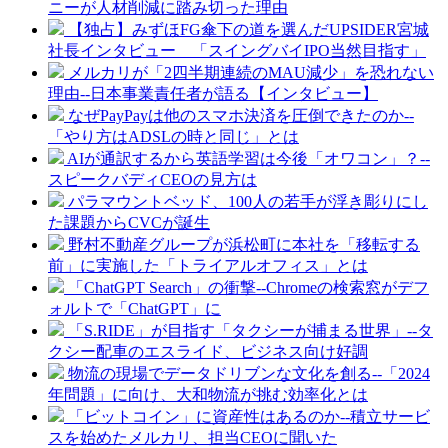
ニーが人材削減に踏み切った理由
【独占】みずほFG傘下の道を選んだUPSIDER宮城
社長インタビュー 「スイングバイIPO当然目指す」
メルカリが「2四半期連続のMAU減少」を恐れない
理由--日本事業責任者が語る【インタビュー】
なぜPayPayは他のスマホ決済を圧倒できたのか--
「やり方はADSLの時と同じ」とは
AIが通訳するから英語学習は今後「オワコン」？--
スピークバディCEOの見方は
パラマウントベッド、100人の若手が浮き彫りにし
た課題からCVCが誕生
野村不動産グループが浜松町に本社を「移転する
前」に実施した「トライアルオフィス」とは
「ChatGPT Search」の衝撃--Chromeの検索窓がデフ
ォルトで「ChatGPT」に
「S.RIDE」が目指す「タクシーが捕まる世界」--タ
クシー配車のエスライド、ビジネス向け好調
物流の現場でデータドリブンな文化を創る--「2024
年問題」に向け、大和物流が挑む効率化とは
「ビットコイン」に資産性はあるのか--積立サービ
スを始めたメルカリ、担当CEOに聞いた