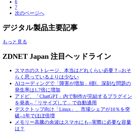
6
7
次のページへ
デジタル製品主要記事
もっと見る
ZDNET Japan 注目ヘッドライン
スマホのストレージ、本当はどれくらい必要？--おそ
らく思っているよりは少ない
AIコーディングで「障害が増加」8割、深刻な問題の
発生率は1.7倍に増加
アドビ、「ChatGPT」内で制作が完結するプラグイン
を発表--「リサイズして」で自動適用
デスクトップ向け「Linux」、市場シェアが10％を突
破--1年でほぼ倍増
メモリー高騰の余波はスマホにも--実際に必要な容量
は？