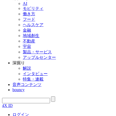
AI
モビリティ
働き方
フード
ヘルスケア
金融
地域創生
不動産
宇宙
製品・サービス
アップルセンター
深掘り
解説
インタビュー
特集・連載
音声コンテンツ
bouncy
4X ID
ログイン