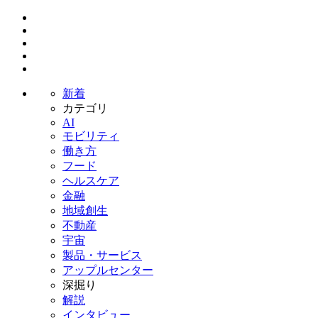
新着
カテゴリ
AI
モビリティ
働き方
フード
ヘルスケア
金融
地域創生
不動産
宇宙
製品・サービス
アップルセンター
深掘り
解説
インタビュー