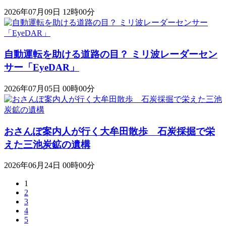
2026年07月09日 12時00分
自動運転を助ける道路の目？ ミリ波レーダーセン
サー「EyeDAR」
2026年07月05日 00時00分
おさんぽ案内人が行く大牟田散歩 石炭採掘で栄
えた三池炭鉱の遺構
2026年06月24日 00時00分
1
2
3
4
5