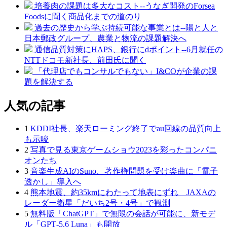
培養肉の課題は多大なコスト--うなぎ開発のForsea
Foodsに聞く商品化までの道のり
過去の歴史から学ぶ持続可能な事業とは--陽と人と
日本郵政グループ、農業と物流の課題解決へ
通信品質対策にHAPS、銀行にdポイント--6月就任の
NTTドコモ新社長、前田氏に聞く
「代理店でもコンサルでもない」I&COが企業の課
題を解決する
人気の記事
1
KDDI社長、楽天ローミング終了でau回線の品質向上
も示唆
2
写真で見る東京ゲームショウ2023を彩ったコンパニ
オンたち
3
音楽生成AIのSuno、著作権問題を受け楽曲に「電子
透かし」導入へ
4
熊本地震、約35kmにわたって地表にずれ JAXAの
レーダー衛星「だいち2号・4号」で観測
5
無料版「ChatGPT」で無限の会話が可能に、新モデ
ル「GPT‑5.6 Luna」も開放