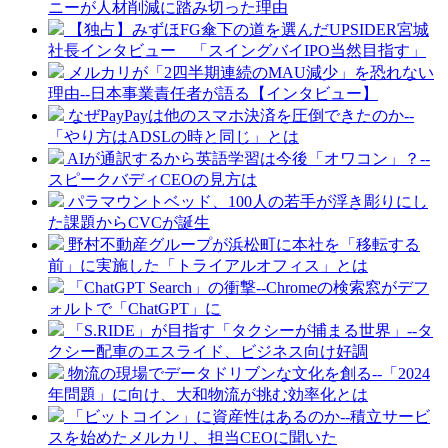
ニーが人材削減に踏み切った理由
【独占】みずほFG傘下の道を選んだUPSIDER宮城
社長インタビュー 「スイングバイIPO当然目指す」
メルカリが「2四半期連続のMAU減少」を恐れない
理由--日本事業責任者が語る【インタビュー】
なぜPayPayは他のスマホ決済を圧倒できたのか--
「やり方はADSLの時と同じ」とは
AIが通訳するから英語学習は今後「オワコン」？--
スピークバディCEOの見方は
パラマウントベッド、100人の若手が浮き彫りにし
た課題からCVCが誕生
野村不動産グループが浜松町に本社を「移転する
前」に実施した「トライアルオフィス」とは
「ChatGPT Search」の衝撃--Chromeの検索窓がデフ
ォルトで「ChatGPT」に
「S.RIDE」が目指す「タクシーが捕まる世界」--タ
クシー配車のエスライド、ビジネス向け好調
物流の現場でデータドリブンな文化を創る--「2024
年問題」に向け、大和物流が挑む効率化とは
「ビットコイン」に資産性はあるのか--積立サービ
スを始めたメルカリ、担当CEOに聞いた