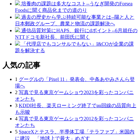
培養肉の課題は多大なコスト--うなぎ開発のForsea
Foodsに聞く商品化までの道のり
過去の歴史から学ぶ持続可能な事業とは--陽と人と
日本郵政グループ、農業と物流の課題解決へ
通信品質対策にHAPS、銀行にdポイント--6月就任の
NTTドコモ新社長、前田氏に聞く
「代理店でもコンサルでもない」I&COが企業の課
題を解決する
人気の記事
1
グーグルの「Pixel 11」発表会、中条あやみさんら登
場へ
2
写真で見る東京ゲームショウ2023を彩ったコンパニ
オンたち
3
KDDI社長、楽天ローミング終了でau回線の品質向上
も示唆
4
写真で見る東京ゲームショウ2012を彩ったコンパニ
オンたち
5
SpaceXとテスラ、半導体工場「テラファブ」米国内
に建設 「地球上で最大」めざす