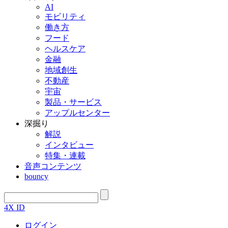
AI
モビリティ
働き方
フード
ヘルスケア
金融
地域創生
不動産
宇宙
製品・サービス
アップルセンター
深掘り
解説
インタビュー
特集・連載
音声コンテンツ
bouncy
4X ID
ログイン