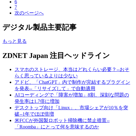
6
7
次のページへ
デジタル製品主要記事
もっと見る
ZDNET Japan 注目ヘッドライン
スマホのストレージ、本当はどれくらい必要？--おそ
らく思っているよりは少ない
アドビ、「ChatGPT」内で制作が完結するプラグイン
を発表--「リサイズして」で自動適用
AIコーディングで「障害が増加」8割、深刻な問題の
発生率は1.7倍に増加
デスクトップ向け「Linux」、市場シェアが10％を突
破--1年でほぼ倍増
米FCCが外国製ロボット掃除機に禁止措置--
「Roomba」にとって何を意味するのか