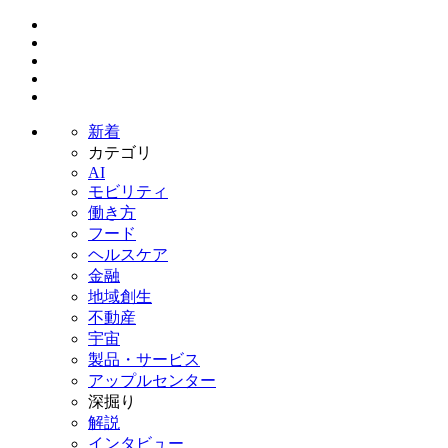
新着
カテゴリ
AI
モビリティ
働き方
フード
ヘルスケア
金融
地域創生
不動産
宇宙
製品・サービス
アップルセンター
深掘り
解説
インタビュー