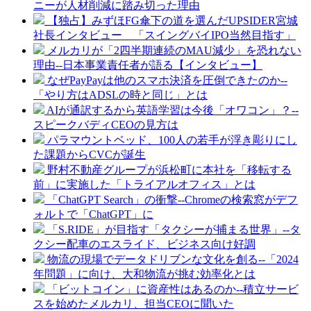
ニーが人材削減に踏み切った理由
【独占】みずほFG傘下の道を選んだUPSIDER宮城
社長インタビュー 「スイングバイIPO当然目指す」
メルカリが「2四半期連続のMAU減少」を恐れない
理由--日本事業責任者が語る【インタビュー】
なぜPayPayは他のスマホ決済を圧倒できたのか--
「やり方はADSLの時と同じ」とは
AIが通訳するから英語学習は今後「オワコン」？--
スピークバディCEOの見方は
パラマウントベッド、100人の若手が浮き彫りにし
た課題からCVCが誕生
野村不動産グループが浜松町に本社を「移転する
前」に実施した「トライアルオフィス」とは
「ChatGPT Search」の衝撃--Chromeの検索窓がデフ
ォルトで「ChatGPT」に
「S.RIDE」が目指す「タクシーが捕まる世界」--タ
クシー配車のエスライド、ビジネス向け好調
物流の現場でデータドリブンな文化を創る--「2024
年問題」に向け、大和物流が挑む効率化とは
「ビットコイン」に資産性はあるのか--積立サービ
スを始めたメルカリ、担当CEOに聞いた