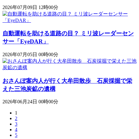
2026年07月09日 12時00分
自動運転を助ける道路の目？ ミリ波レーダーセン
サー「EyeDAR」
2026年07月05日 00時00分
おさんぽ案内人が行く大牟田散歩 石炭採掘で栄
えた三池炭鉱の遺構
2026年06月24日 00時00分
1
2
3
4
5