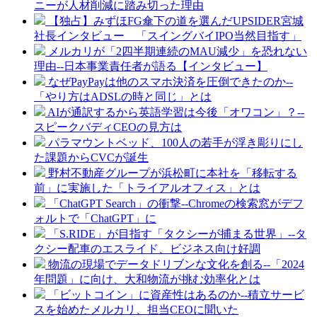
ニーが人材削減に踏み切った理由
【独占】みずほFG傘下の道を選んだUPSIDER宮城
社長インタビュー 「スイングバイIPO当然目指す」
メルカリが「2四半期連続のMAU減少」を恐れない
理由--日本事業責任者が語る【インタビュー】
なぜPayPayは他のスマホ決済を圧倒できたのか--
「やり方はADSLの時と同じ」とは
AIが通訳するから英語学習は今後「オワコン」？--
スピークバディCEOの見方は
パラマウントベッド、100人の若手が浮き彫りにし
た課題からCVCが誕生
野村不動産グループが浜松町に本社を「移転する
前」に実施した「トライアルオフィス」とは
「ChatGPT Search」の衝撃--Chromeの検索窓がデフ
ォルトで「ChatGPT」に
「S.RIDE」が目指す「タクシーが捕まる世界」--タ
クシー配車のエスライド、ビジネス向け好調
物流の現場でデータドリブンな文化を創る--「2024
年問題」に向け、大和物流が挑む効率化とは
「ビットコイン」に資産性はあるのか--積立サービ
スを始めたメルカリ、担当CEOに聞いた