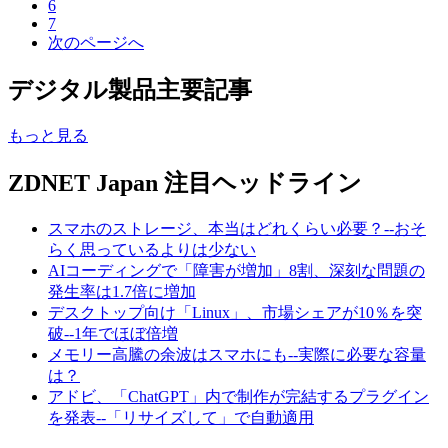
6
7
次のページへ
デジタル製品主要記事
もっと見る
ZDNET Japan 注目ヘッドライン
スマホのストレージ、本当はどれくらい必要？--おそ
らく思っているよりは少ない
AIコーディングで「障害が増加」8割、深刻な問題の
発生率は1.7倍に増加
デスクトップ向け「Linux」、市場シェアが10％を突
破--1年でほぼ倍増
メモリー高騰の余波はスマホにも--実際に必要な容量
は？
アドビ、「ChatGPT」内で制作が完結するプラグイン
を発表--「リサイズして」で自動適用