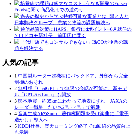
培養肉の課題は多大なコスト--うなぎ開発のForsea
Foodsに聞く商品化までの道のり
過去の歴史から学ぶ持続可能な事業とは--陽と人と
日本郵政グループ、農業と物流の課題解決へ
通信品質対策にHAPS、銀行にdポイント--6月就任の
NTTドコモ新社長、前田氏に聞く
「代理店でもコンサルでもない」I&COが企業の課
題を解決する
人気の記事
1
中国製ルーター20機種にバックドア、外部から完全
制御のおそれ
2
無料版「ChatGPT」で無限の会話が可能に、新モデ
ル「GPT‑5.6 Luna」も開放
3
熊本地震、約35kmにわたって地表にずれ JAXAの
レーダー衛星「だいち2号・4号」で観測
4
音楽生成AIのSuno、著作権問題を受け楽曲に「電子
透かし」導入へ
5
KDDI社長、楽天ローミング終了でau回線の品質向上
も示唆