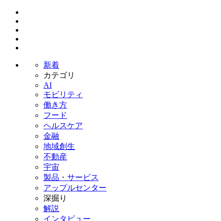
新着
カテゴリ
AI
モビリティ
働き方
フード
ヘルスケア
金融
地域創生
不動産
宇宙
製品・サービス
アップルセンター
深掘り
解説
インタビュー