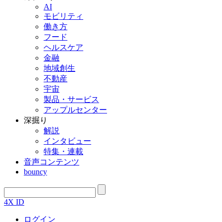
AI
モビリティ
働き方
フード
ヘルスケア
金融
地域創生
不動産
宇宙
製品・サービス
アップルセンター
深掘り
解説
インタビュー
特集・連載
音声コンテンツ
bouncy
4X ID
ログイン