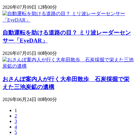
2026年07月09日 12時00分
自動運転を助ける道路の目？ ミリ波レーダーセン
サー「EyeDAR」
2026年07月05日 00時00分
おさんぽ案内人が行く大牟田散歩 石炭採掘で栄
えた三池炭鉱の遺構
2026年06月24日 00時00分
1
2
3
4
5