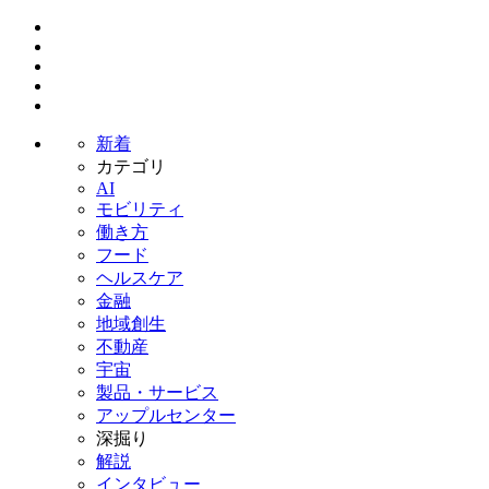
新着
カテゴリ
AI
モビリティ
働き方
フード
ヘルスケア
金融
地域創生
不動産
宇宙
製品・サービス
アップルセンター
深掘り
解説
インタビュー