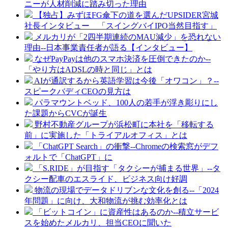
ニーが人材削減に踏み切った理由
【独占】みずほFG傘下の道を選んだUPSIDER宮城
社長インタビュー 「スイングバイIPO当然目指す」
メルカリが「2四半期連続のMAU減少」を恐れない
理由--日本事業責任者が語る【インタビュー】
なぜPayPayは他のスマホ決済を圧倒できたのか--
「やり方はADSLの時と同じ」とは
AIが通訳するから英語学習は今後「オワコン」？--
スピークバディCEOの見方は
パラマウントベッド、100人の若手が浮き彫りにし
た課題からCVCが誕生
野村不動産グループが浜松町に本社を「移転する
前」に実施した「トライアルオフィス」とは
「ChatGPT Search」の衝撃--Chromeの検索窓がデフ
ォルトで「ChatGPT」に
「S.RIDE」が目指す「タクシーが捕まる世界」--タ
クシー配車のエスライド、ビジネス向け好調
物流の現場でデータドリブンな文化を創る--「2024
年問題」に向け、大和物流が挑む効率化とは
「ビットコイン」に資産性はあるのか--積立サービ
スを始めたメルカリ、担当CEOに聞いた