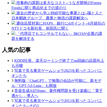
培養肉の課題は多大なコスト--うなぎ開発のForsea
Foodsに聞く商品化までの道のり
過去の歴史から学ぶ持続可能な事業とは--陽と人と
日本郵政グループ、農業と物流の課題解決へ
通信品質対策にHAPS、銀行にdポイント--6月就任の
NTTドコモ新社長、前田氏に聞く
「代理店でもコンサルでもない」I&COが企業の課
題を解決する
人気の記事
1
KDDI社長、楽天ローミング終了でau回線の品質向上
も示唆
2
写真で見る東京ゲームショウ2023を彩ったコンパニ
オンたち
3
無料版「ChatGPT」で無限の会話が可能に、新モデ
ル「GPT‑5.6 Luna」も開放
4
音楽生成AIのSuno、著作権問題を受け楽曲に「電子
透かし」導入へ
5
写真で見る東京ゲームショウ2013を彩ったコンパニ
オンたち--その3