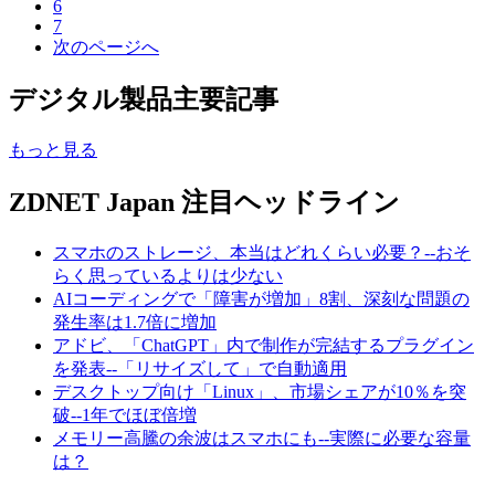
6
7
次のページへ
デジタル製品主要記事
もっと見る
ZDNET Japan 注目ヘッドライン
スマホのストレージ、本当はどれくらい必要？--おそ
らく思っているよりは少ない
AIコーディングで「障害が増加」8割、深刻な問題の
発生率は1.7倍に増加
アドビ、「ChatGPT」内で制作が完結するプラグイン
を発表--「リサイズして」で自動適用
デスクトップ向け「Linux」、市場シェアが10％を突
破--1年でほぼ倍増
メモリー高騰の余波はスマホにも--実際に必要な容量
は？