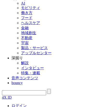
AI
モビリティ
働き方
フード
ヘルスケア
金融
地域創生
不動産
宇宙
製品・サービス
アップルセンター
深掘り
解説
インタビュー
特集・連載
音声コンテンツ
bouncy
4X ID
ログイン