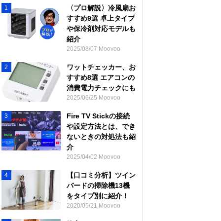
〈プロ解説〉冷風扇お
1
すすめ9選 卓上タイプ
や保冷剤対応モデルも
紹介
2025/08/07 Moovoo
ワットチェッカー、お
2
すすめ8選 エアコンの
消費電力チェックにも
2025/06/25 Moovoo
Fire TV Stickの接続
3
や設定方法とは、でき
ないときの対処法も紹
介
2025/04/02 Moovoo
【口コミ分析】ツイン
4
バードの掃除機13機
をタイプ別に紹介！
2020/05/21 Moovoo