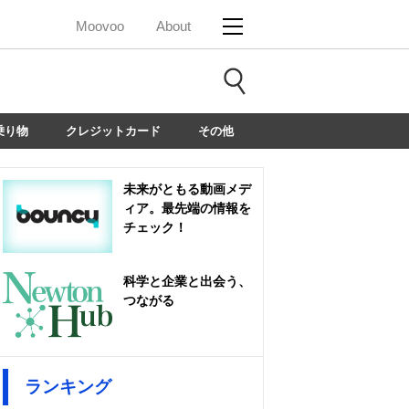
Moovoo
About
乗り物
クレジットカード
その他
未来がともる動画メデ
ィア。最先端の情報を
チェック！
科学と企業と出会う、
つながる
ランキング