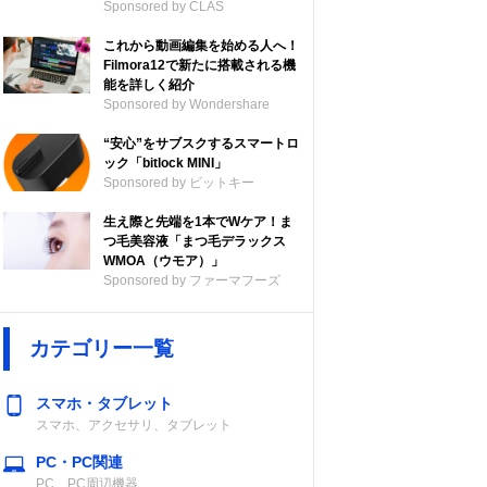
Sponsored by CLAS
これから動画編集を始める人へ！
Filmora12で新たに搭載される機
能を詳しく紹介
Sponsored by Wondershare
“安心”をサブスクするスマートロ
ック「bitlock MINI」
Sponsored by ビットキー
生え際と先端を1本でWケア！ま
つ毛美容液「まつ毛デラックス
WMOA（ウモア）」
Sponsored by ファーマフーズ
カテゴリー一覧
スマホ・タブレット
スマホ、アクセサリ、タブレット
PC・PC関連
PC、PC周辺機器