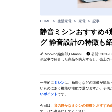
HOME
>
生活家電
>
家電
>
記事
静音ミシンおすすめ4
グ 静音設計の特徴も
Moovoo編集部,O-hashi
公開: 2026-0
※記事で紹介した商品を購入すると、売上の一
一般的に
ミシン
は、糸掛けなどの準備が簡単
いものにあう機能や性能で選びますが、子供
いポイント
です。
今回は、
音の静かなミシンの特徴とおすすめ
で、ぜひ参考にしてください。