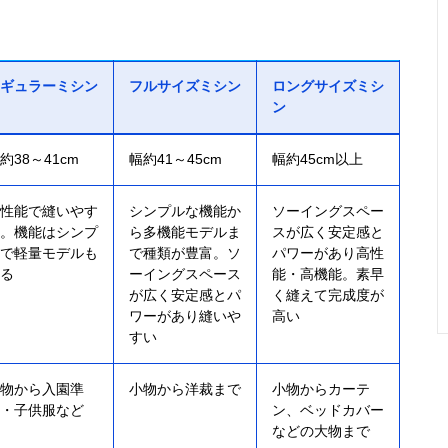
ギュラーミシン
フルサイズミシン
ロングサイズミシ
ン
約38～41cm
幅約41～45cm
幅約45cm以上
性能で縫いやす
シンプルな機能か
ソーイングスペー
。機能はシンプ
ら多機能モデルま
スが広く安定感と
で軽量モデルも
で種類が豊富。ソ
パワーがあり高性
る
ーイングスペース
能・高機能。素早
が広く安定感とパ
く縫えて完成度が
ワーがあり縫いや
高い
すい
物から入園準
小物から洋裁まで
小物からカーテ
・子供服など
ン、ベッドカバー
などの大物まで