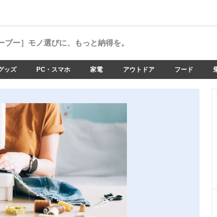
ーブー］
モノ選びに、もっと納得を。
グッズ
PC・スマホ
家電
アウトドア
フード