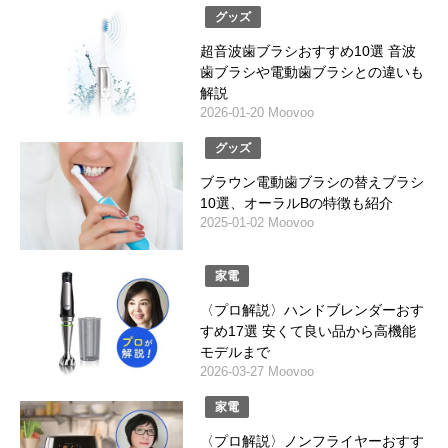
グッズ
超音波歯ブラシおすすめ10選 音波
歯ブラシや電動歯ブラシとの違いも
解説
2026-01-20 Moovoo
グッズ
ブラウン電動歯ブラシの替えブラシ
10選、オーラルBの特徴も紹介
2025-01-02 Moovoo
家電
〈プロ解説〉ハンドブレンダーおす
すめ17選 安くて良い品から高機能
モデルまで
2026-03-27 Moovoo
家電
〈プロ解説〉ノンフライヤーおすす