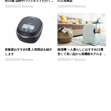
め10選 花粉やハウスダストだけで
の人気商品
なく乾燥対策にも
2026/03/25 Moovoo
2026/03/23 Moovoo
炊飯器おすすめ9選 人気商品を紹介
除湿機 一人暮らしにおすすめ12選
します
安くて良い品から高機能モデルまで
2026/03/20 Moovoo
2026/03/17 Moovoo