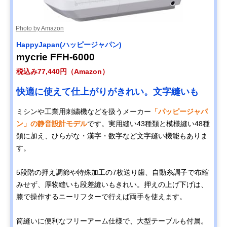
Photo by Amazon
HappyJapan(ハッピージャパン)
mycrie FFH-6000
税込み77,440円（Amazon）
快適に使えて仕上がりがきれい。文字縫いも
ミシンや工業用刺繍機などを扱うメーカー
「パッピージャパ
ン」の静音設計モデル
です。実用縫い43種類と模様縫い48種
類に加え、ひらがな・漢字・数字など文字縫い機能もありま
す。
5段階の押え調節や特殊加工の7枚送り歯、自動糸調子で布縮
みせず、厚物縫いも段差縫いもきれい。押えの上げ下げは、
膝で操作するニーリフターで行えば両手を使えます。
筒縫いに便利なフリーアーム仕様で、大型テーブルも付属。