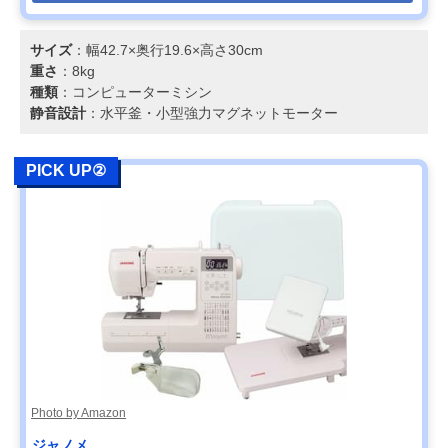
サイズ
：幅42.7×奥行19.6×高さ30cm
重さ
：8kg
種類
：コンピューターミシン
静音設計
：水平釜・小型強力マグネットモーター
PICK UP②
Photo by Amazon
ジャノメ