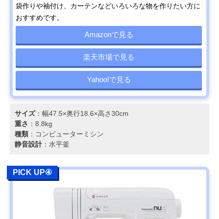
袋作りや袖付け、カーテンなどいろいろな物を作りたい方に
おすすめです。
Amazonで見る
楽天市場で見る
Yahoo!で見る
サイズ
：幅47.5×奥行18.6×高さ30cm
重さ
：8.8kg
種類
：コンピューターミシン
静音設計
：水平釜
PICK UP④