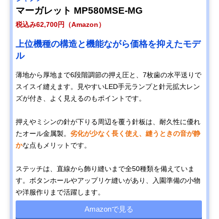
マーガレット MP580MSE-MG
税込み62,700円（Amazon）
上位機種の構造と機能ながら価格を抑えたモデ
ル
薄地から厚地まで6段階調節の押え圧と、7枚歯の水平送りで
スイスイ縫えます。見やすいLED手元ランプと針元拡大レン
ズが付き、よく見えるのもポイントです。
押えやミシンの針が下りる周辺を覆う針板は、耐久性に優れ
たオール金属製。
劣化が少なく長く使え、縫うときの音が静
か
な点もメリットです。
ステッチは、直線から飾り縫いまで全50種類を備えていま
す。ボタンホールやアップリケ縫いがあり、入園準備の小物
や洋服作りまで活躍します。
Amazonで見る