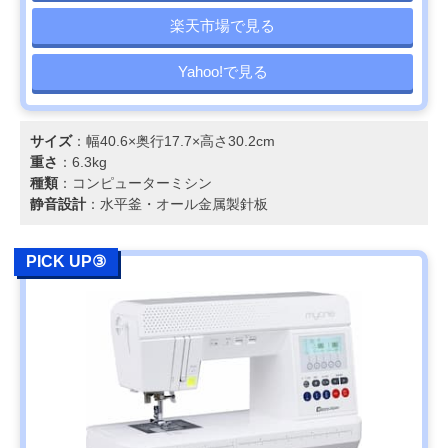
楽天市場で見る
Yahoo!で見る
サイズ
：幅40.6×奥行17.7×高さ30.2cm
重さ
：6.3kg
種類
：コンピューターミシン
静音設計
：水平釜・オール金属製針板
PICK UP③