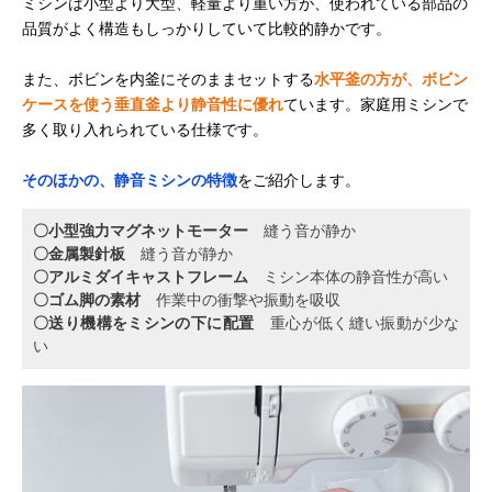
ミシンは小型より大型、軽量より重い方が、使われている部品の
品質がよく構造もしっかりしていて比較的静かです。
また、ボビンを内釜にそのままセットする
水平釜の方が、ボビン
ケースを使う垂直釜より静音性に優れ
ています。家庭用ミシンで
多く取り入れられている仕様です。
そのほかの、静音ミシンの特徴
をご紹介します。
〇小型強力マグネットモーター
縫う音が静か
〇金属製針板
縫う音が静か
〇アルミダイキャストフレーム
ミシン本体の静音性が高い
〇ゴム脚の素材
作業中の衝撃や振動を吸収
〇送り機構をミシンの下に配置
重心が低く縫い振動が少な
い