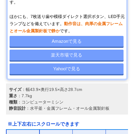
す。
ほかにも、7枚送り歯や模様ダイレクト選択ボタン、LED手元
ランプなどを備えています。
動作音は、肉厚の金属フレーム
とオール金属製針板で静か
です。
Amazonで見る
楽天市場で見る
Yahoo!で見る
サイズ
：幅43.9×奥行19.5×高さ28.7cm
重さ
：7.7kg
種類
：コンピューターミシン
静音設計
：水平釜・金属フレーム・オール金属製針板
※上下左右にスクロールできます