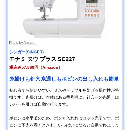
Photo by Amazon
シンガー(SINGER)
モナミ ヌウ プラス SC227
税込み57,860円（Amazon）
糸掛けも針穴糸通しもボビンの出し入れも簡単
初心者でも使いやすい、ミスやトラブルを防げる操作性が特
徴です。糸掛けは、本体にある番号順に。針穴への糸通しは
レバーを引けば自動で行えます。
ボビンは水平釜のため、ポンと入れればセット完了です。ボ
ビンに下糸を巻くときも、いっぱいになると自動で停止しま