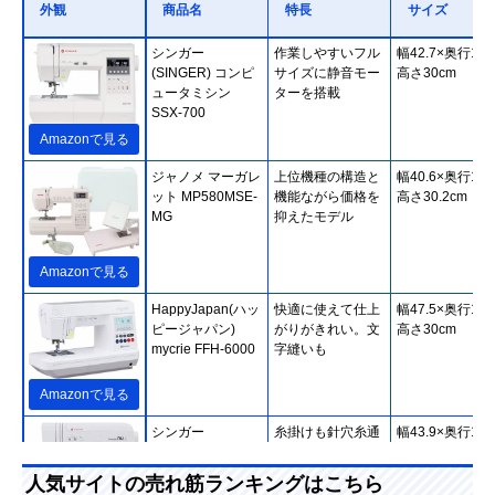
外観
商品名
特長
サイズ
シンガー
作業しやすいフル
幅42.7×奥行19.
(SINGER) コンピ
サイズに静音モー
高さ30cm
ュータミシン
ターを搭載
SSX-700
Amazonで見る
ジャノメ マーガレ
上位機種の構造と
幅40.6×奥行17.
ット MP580MSE-
機能ながら価格を
高さ30.2cm
MG
抑えたモデル
Amazonで見る
HappyJapan(ハッ
快適に使えて仕上
幅47.5×奥行18.
ピージャパン)
がりがきれい。文
高さ30cm
mycrie FFH-6000
字縫いも
Amazonで見る
シンガー
糸掛けも針穴糸通
幅43.9×奥行19.
(SINGER) モナミ
しもボビンの出し
高さ28.7cm
ヌウ プラス
入れも簡単
人気サイトの売れ筋ランキングはこちら
SC227