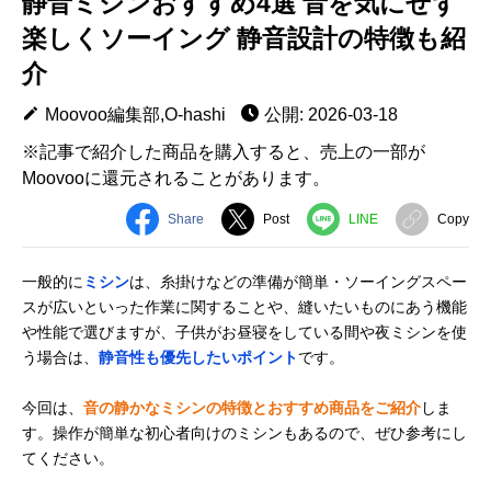
静音ミシンおすすめ4選 音を気にせず
楽しくソーイング 静音設計の特徴も紹
介
Moovoo編集部,O-hashi
公開: 2026-03-18
※記事で紹介した商品を購入すると、売上の一部が
Moovooに還元されることがあります。
Share
Post
LINE
Copy
一般的に
ミシン
は、糸掛けなどの準備が簡単・ソーイングスペー
スが広いといった作業に関することや、縫いたいものにあう機能
や性能で選びますが、子供がお昼寝をしている間や夜ミシンを使
う場合は、
静音性も優先したいポイント
です。
今回は、
音の静かなミシンの特徴とおすすめ商品をご紹介
しま
す。操作が簡単な初心者向けのミシンもあるので、ぜひ参考にし
てください。