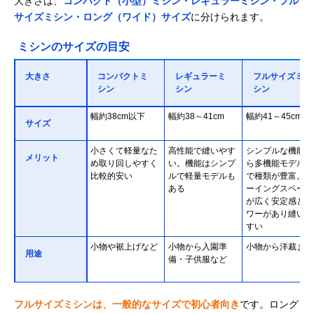
大きさは、
コンパクト（小型）ミシン・レギュラーミシン・フル
サイズミシン・ロング（ワイド）サイズ
に分けられます。
ミシンのサイズの目安
大きさ
コンパクトミ
レギュラーミ
フルサイズミ
シン
シン
シン
幅約38cm以下
幅約38～41cm
幅約41～45cm
サイズ
小さくて軽量なた
高性能で縫いやす
シンプルな機能か
メリット
め取り回しやすく
い。機能はシンプ
ら多機能モデルま
比較的安い
ルで軽量モデルも
で種類が豊富。ソ
ある
ーイングスペース
が広く安定感とパ
ワーがあり縫いや
すい
小物や裾上げなど
小物から入園準
小物から洋裁まで
用途
備・子供服など
フルサイズミシンは、一般的なサイズで初心者向き
です。ロング