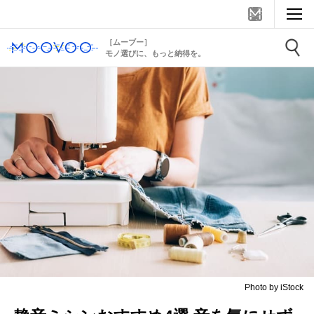
［ムーブー］
モノ選びに、もっと納得を。
Photo by iStock