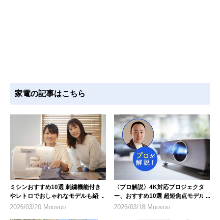
家電の記事はこちら
ミシンおすすめ10選 刺繍機能付き
〈プロ解説〉4K対応プロジェクタ
やレトロでおしゃれなモデルも紹介
ー、おすすめ10選 超短焦点モデル
にも注目
2026/03/20 Moovoo
2026/03/18 Moovoo