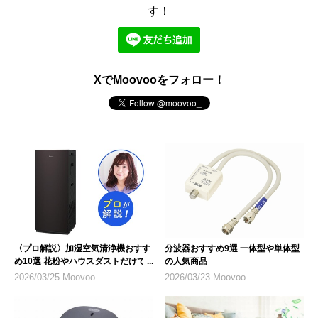
す！
XでMoovooをフォロー！
〈プロ解説〉加湿空気清浄機おすす
分波器おすすめ9選 一体型や単体型
め10選 花粉やハウスダストだけで
の人気商品
なく乾燥対策にも
2026/03/25 Moovoo
2026/03/23 Moovoo