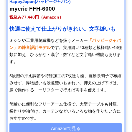
HappyJapan(ハッピージャパン)
mycrie FFH-6000
税込み77,440円（Amazon）
快適に使えて仕上がりがきれい。文字縫いも
ミシンや工業用刺繍機などを扱うメーカー
「パッピージャパ
ン」の静音設計モデル
です。実用縫い43種類と模様縫い48種
類に加え、ひらがな・漢字・数字など文字縫い機能もありま
す。
5段階の押え調節や特殊加工の7枚送り歯、自動糸調子で布縮
みせず、厚物縫いも段差縫いもきれい。押えの上げ下げは、
膝で操作するニーリフターで行えば両手を使えます。
筒縫いに便利なフリーアーム仕様で、大型テーブルも付属。
袋作りや袖付け、カーテンなどいろいろな物を作りたい方に
おすすめです。
Amazonで見る