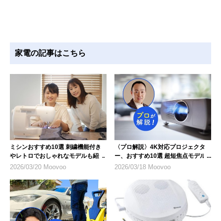
家電の記事はこちら
ミシンおすすめ10選 刺繍機能付き
〈プロ解説〉4K対応プロジェクタ
やレトロでおしゃれなモデルも紹介
ー、おすすめ10選 超短焦点モデル
にも注目
2026/03/20 Moovoo
2026/03/18 Moovoo