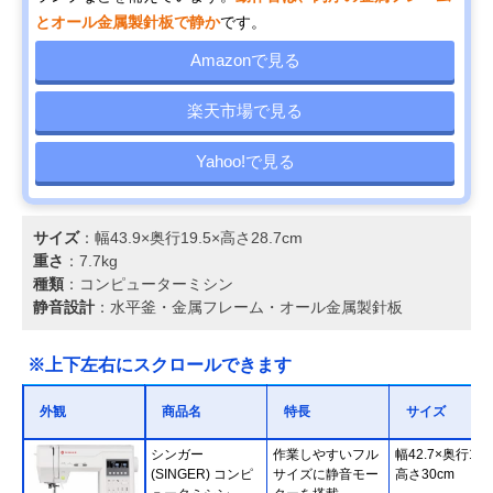
とオール金属製針板で静か
です。
Amazonで見る
楽天市場で見る
Yahoo!で見る
サイズ
：幅43.9×奥行19.5×高さ28.7cm
重さ
：7.7kg
種類
：コンピューターミシン
静音設計
：水平釜・金属フレーム・オール金属製針板
※上下左右にスクロールできます
外観
商品名
特長
サイズ
シンガー
作業しやすいフル
幅42.7×奥行19.
(SINGER) コンピ
サイズに静音モー
高さ30cm