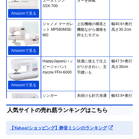
ュータミシン
ターを搭載
SSX-700
Amazonで見る
ジャノメ マーガレ
上位機種の構造と
幅40.6×奥行17.
ット MP580MSE-
機能ながら価格を
高さ30.2cm
MG
抑えたモデル
Amazonで見る
HappyJapan(ハッ
快適に使えて仕上
幅47.5×奥行18.
ピージャパン)
がりがきれい。文
高さ30cm
mycrie FFH-6000
字縫いも
Amazonで見る
シンガー
糸掛けも針穴糸通
幅43.9×奥行19.
(SINGER) モナミ
しもボビンの出し
高さ28.7cm
ヌウ プラス
入れも簡単
人気サイトの売れ筋ランキングはこちら
SC227
Amazonで見る
【Yahoo!ショッピング】静音ミシンのランキング