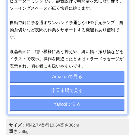
ピューターミシンです。静音設計で時間帯を気にせず使え、
ソーイングスペースが広く快適に縫えます。
自動で針に糸を通すワンハンド糸通しやLED手元ランプ、自
動糸切りなど夜間の作業をサポートする機能もあり便利で
す。
液晶画面に、縫い模様にあう押えや、縫い幅・振り幅などを
イラストで表示。操作を間違ったときはエラーメッセージが
表示され、初心者にも扱いやすいです。
Amazonで見る
楽天市場で見る
Yahoo!で見る
サイズ
：幅42.7×奥行19.6×高さ30cm
重さ
：8kg