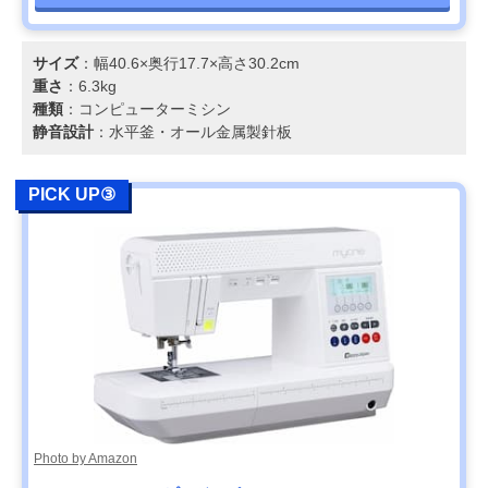
サイズ
：幅40.6×奥行17.7×高さ30.2cm
重さ
：6.3kg
種類
：コンピューターミシン
静音設計
：水平釜・オール金属製針板
PICK UP③
Photo by Amazon