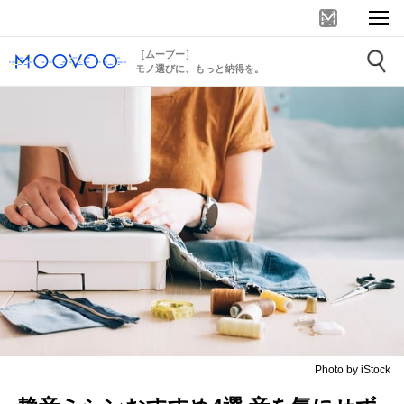
［ムーブー］
モノ選びに、もっと納得を。
Photo by iStock