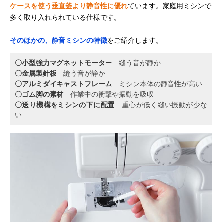
ケースを使う垂直釜より静音性に優れ
ています。家庭用ミシンで
多く取り入れられている仕様です。
そのほかの、静音ミシンの特徴
をご紹介します。
〇小型強力マグネットモーター
縫う音が静か
〇金属製針板
縫う音が静か
〇アルミダイキャストフレーム
ミシン本体の静音性が高い
〇ゴム脚の素材
作業中の衝撃や振動を吸収
〇送り機構をミシンの下に配置
重心が低く縫い振動が少な
い