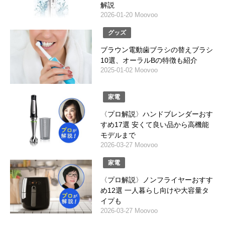
解説
2026-01-20 Moovoo
グッズ
ブラウン電動歯ブラシの替えブラシ
10選、オーラルBの特徴も紹介
2025-01-02 Moovoo
家電
〈プロ解説〉ハンドブレンダーおす
すめ17選 安くて良い品から高機能
モデルまで
2026-03-27 Moovoo
家電
〈プロ解説〉ノンフライヤーおすす
め12選 一人暮らし向けや大容量タ
イプも
2026-03-27 Moovoo