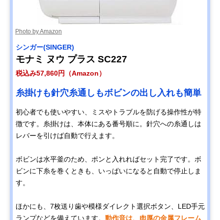
Photo by Amazon
シンガー(SINGER)
モナミ ヌウ プラス SC227
税込み57,860円（Amazon）
糸掛けも針穴糸通しもボビンの出し入れも簡単
初心者でも使いやすい、ミスやトラブルを防げる操作性が特
徴です。糸掛けは、本体にある番号順に。針穴への糸通しは
レバーを引けば自動で行えます。
ボビンは水平釜のため、ポンと入れればセット完了です。ボ
ビンに下糸を巻くときも、いっぱいになると自動で停止しま
す。
ほかにも、7枚送り歯や模様ダイレクト選択ボタン、LED手元
ランプなどを備えています。
動作音は、肉厚の金属フレーム