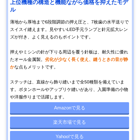
上位機種の構造と機能ながら価格を抑えたモデ
ル
薄地から厚地まで6段階調節の押え圧と、7枚歯の水平送りで
スイスイ縫えます。見やすいLED手元ランプと針元拡大レン
ズが付き、よく見えるのもポイントです。
押えやミシンの針が下りる周辺を覆う針板は、耐久性に優れ
たオール金属製。
劣化が少なく長く使え、縫うときの音が静
か
な点もメリットです。
ステッチは、直線から飾り縫いまで全50種類を備えていま
す。ボタンホールやアップリケ縫いがあり、入園準備の小物
や洋服作りまで活躍します。
Amazonで見る
楽天市場で見る
Yahoo!で見る