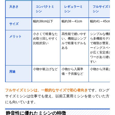
大きさ
コンパクトミ
レギュラーミ
フルサイズミ
シン
シン
シン
幅約38cm以下
幅約38～41cm
幅約41～45cm
サイズ
小さくて軽量なた
高性能で縫いやす
シンプルな機能か
メリット
め取り回しやすく
い。機能はシンプ
ら多機能モデルま
比較的安い
ルで軽量モデルも
で種類が豊富。ソ
ある
ーイングスペース
が広く安定感とパ
ワーがあり縫いや
すい
小物や裾上げなど
小物から入園準
小物から洋裁まで
用途
備・子供服など
フルサイズミシンは、一般的なサイズで初心者向き
です。ロング
サイズミシンは仕事でも使え、以前工業用ミシンを使っていた方
にも向いています。
静音性に優れたミシンの特徴