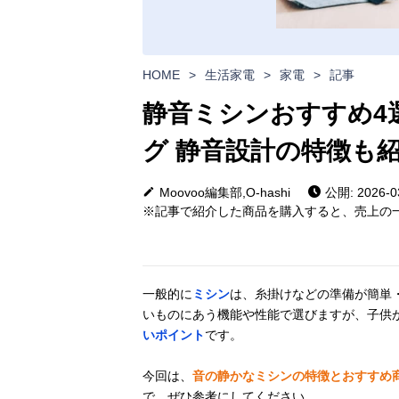
HOME
>
生活家電
>
家電
>
記事
静音ミシンおすすめ4
グ 静音設計の特徴も
Moovoo編集部,O-hashi
公開: 2026-0
※記事で紹介した商品を購入すると、売上の一
一般的に
ミシン
は、糸掛けなどの準備が簡単
いものにあう機能や性能で選びますが、子供
いポイント
です。
今回は、
音の静かなミシンの特徴とおすすめ
で、ぜひ参考にしてください。