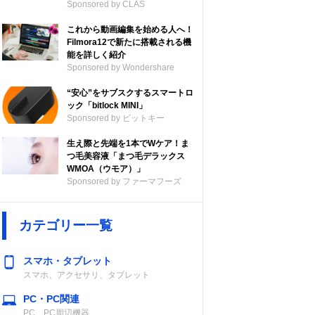
Sponsored by CLAS
これから動画編集を始める人へ！
Filmora12で新たに搭載される機
能を詳しく紹介
Sponsored by Wondershare
“安心”をサブスクするスマートロ
ック「bitlock MINI」
Sponsored by ビットキー
生え際と先端を1本でWケア！ま
つ毛美容液「まつ毛デラックス
WMOA（ウモア）」
Sponsored by ファーマフーズ
カテゴリー一覧
スマホ・タブレット
スマホ、アクセサリ、タブレット
PC・PC関連
PC、PC周辺機器