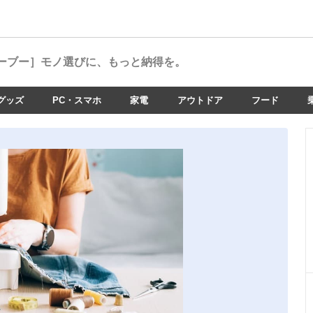
ーブー］
モノ選びに、もっと納得を。
グッズ
PC・スマホ
家電
アウトドア
フード