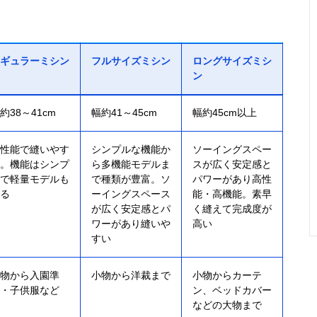
ギュラーミシン
フルサイズミシン
ロングサイズミシ
ン
約38～41cm
幅約41～45cm
幅約45cm以上
性能で縫いやす
シンプルな機能か
ソーイングスペー
。機能はシンプ
ら多機能モデルま
スが広く安定感と
で軽量モデルも
で種類が豊富。ソ
パワーがあり高性
る
ーイングスペース
能・高機能。素早
が広く安定感とパ
く縫えて完成度が
ワーがあり縫いや
高い
すい
物から入園準
小物から洋裁まで
小物からカーテ
・子供服など
ン、ベッドカバー
などの大物まで