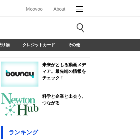
Moovoo
About
乗り物
クレジットカード
その他
未来がともる動画メデ
ィア。最先端の情報を
チェック！
科学と企業と出会う、
つながる
ランキング