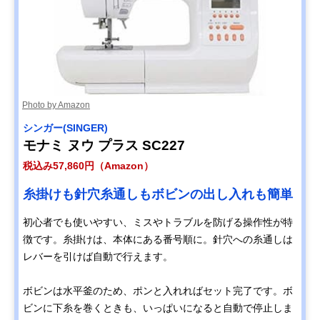
Photo by Amazon
シンガー(SINGER)
モナミ ヌウ プラス SC227
税込み57,860円（Amazon）
糸掛けも針穴糸通しもボビンの出し入れも簡単
初心者でも使いやすい、ミスやトラブルを防げる操作性が特
徴です。糸掛けは、本体にある番号順に。針穴への糸通しは
レバーを引けば自動で行えます。
ボビンは水平釜のため、ポンと入れればセット完了です。ボ
ビンに下糸を巻くときも、いっぱいになると自動で停止しま