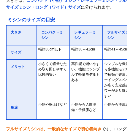
大きさは、
コンパクト（小型）ミシン・レギュラーミシン・フル
サイズミシン・ロング（ワイド）サイズ
に分けられます。
ミシンのサイズの目安
大きさ
コンパクトミ
レギュラーミ
フルサイズミ
シン
シン
シン
幅約38cm以下
幅約38～41cm
幅約41～45cm
サイズ
小さくて軽量なた
高性能で縫いやす
シンプルな機能か
メリット
め取り回しやすく
い。機能はシンプ
ら多機能モデルま
比較的安い
ルで軽量モデルも
で種類が豊富。ソ
ある
ーイングスペース
が広く安定感とパ
ワーがあり縫いや
すい
小物や裾上げなど
小物から入園準
小物から洋裁まで
用途
備・子供服など
フルサイズミシンは、一般的なサイズで初心者向き
です。ロング