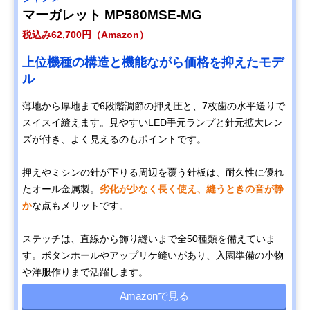
マーガレット MP580MSE-MG
税込み62,700円（Amazon）
上位機種の構造と機能ながら価格を抑えたモデ
ル
薄地から厚地まで6段階調節の押え圧と、7枚歯の水平送りで
スイスイ縫えます。見やすいLED手元ランプと針元拡大レン
ズが付き、よく見えるのもポイントです。
押えやミシンの針が下りる周辺を覆う針板は、耐久性に優れ
たオール金属製。
劣化が少なく長く使え、縫うときの音が静
か
な点もメリットです。
ステッチは、直線から飾り縫いまで全50種類を備えていま
す。ボタンホールやアップリケ縫いがあり、入園準備の小物
や洋服作りまで活躍します。
Amazonで見る