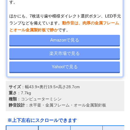
す。
ほかにも、7枚送り歯や模様ダイレクト選択ボタン、LED手元
ランプなどを備えています。
動作音は、肉厚の金属フレーム
とオール金属製針板で静か
です。
Amazonで見る
楽天市場で見る
Yahoo!で見る
サイズ
：幅43.9×奥行19.5×高さ28.7cm
重さ
：7.7kg
種類
：コンピューターミシン
静音設計
：水平釜・金属フレーム・オール金属製針板
※上下左右にスクロールできます