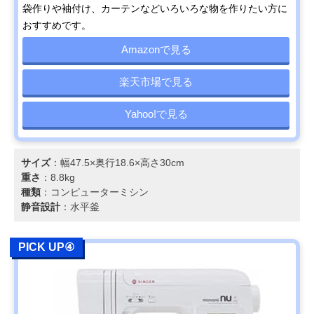
袋作りや袖付け、カーテンなどいろいろな物を作りたい方に
おすすめです。
Amazonで見る
楽天市場で見る
Yahoo!で見る
サイズ
：幅47.5×奥行18.6×高さ30cm
重さ
：8.8kg
種類
：コンピューターミシン
静音設計
：水平釜
PICK UP④