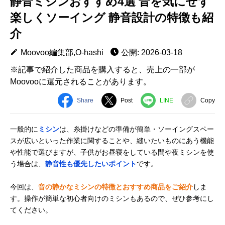
静音ミシンおすすめ4選 音を気にせず
楽しくソーイング 静音設計の特徴も紹
介
Moovoo編集部,O-hashi
公開: 2026-03-18
※記事で紹介した商品を購入すると、売上の一部が
Moovooに還元されることがあります。
Share
Post
LINE
Copy
一般的に
ミシン
は、糸掛けなどの準備が簡単・ソーイングスペー
スが広いといった作業に関することや、縫いたいものにあう機能
や性能で選びますが、子供がお昼寝をしている間や夜ミシンを使
う場合は、
静音性も優先したいポイント
です。
今回は、
音の静かなミシンの特徴とおすすめ商品をご紹介
しま
す。操作が簡単な初心者向けのミシンもあるので、ぜひ参考にし
てください。