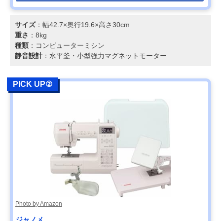
サイズ
：幅42.7×奥行19.6×高さ30cm
重さ
：8kg
種類
：コンピューターミシン
静音設計
：水平釜・小型強力マグネットモーター
PICK UP②
Photo by Amazon
ジャノメ