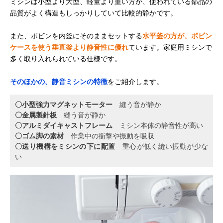
ミシンは小型より大型、軽量より重い方が、使われている部品の
品質がよく構造もしっかりしていて比較的静かです。
また、ボビンを内釜にそのままセットする
水平釜の方が、ボビン
ケースを使う垂直釜より静音性に優れ
ています。家庭用ミシンで
多く取り入れられている仕様です。
そのほかの、静音ミシンの特徴
をご紹介します。
〇小型強力マグネットモーター
縫う音が静か
〇金属製針板
縫う音が静か
〇アルミダイキャストフレーム
ミシン本体の静音性が高い
〇ゴム脚の素材
作業中の衝撃や振動を吸収
〇送り機構をミシンの下に配置
重心が低く縫い振動が少な
い