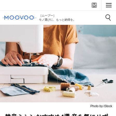
［ムーブー］
モノ選びに、もっと納得を。
Photo by iStock