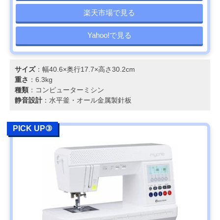
楽天市場で見る
Yahoo!で見る
サイズ
：幅40.6×奥行17.7×高さ30.2cm
重さ
：6.3kg
種類
：コンピューターミシン
静音設計
：水平釜・オール金属製針板
PICK UP③