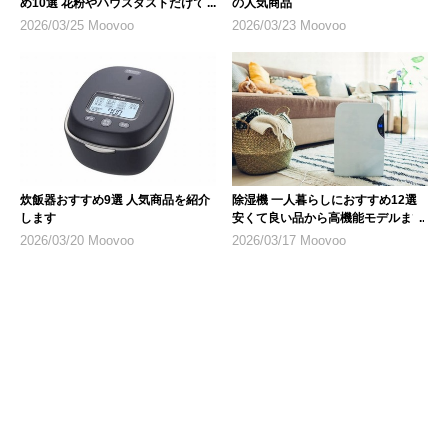
め10選 花粉やハウスダストだけで
の人気商品
なく乾燥対策にも
2026/03/25 Moovoo
2026/03/23 Moovoo
炊飯器おすすめ9選 人気商品を紹介
除湿機 一人暮らしにおすすめ12選
します
安くて良い品から高機能モデルまで
2026/03/20 Moovoo
2026/03/17 Moovoo