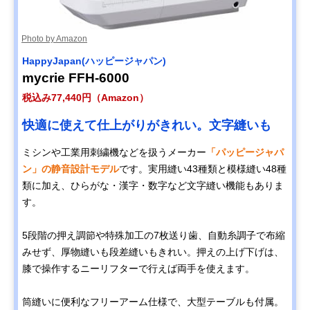
Photo by Amazon
HappyJapan(ハッピージャパン)
mycrie FFH-6000
税込み77,440円（Amazon）
快適に使えて仕上がりがきれい。文字縫いも
ミシンや工業用刺繍機などを扱うメーカー
「パッピージャパ
ン」の静音設計モデル
です。実用縫い43種類と模様縫い48種
類に加え、ひらがな・漢字・数字など文字縫い機能もありま
す。
5段階の押え調節や特殊加工の7枚送り歯、自動糸調子で布縮
みせず、厚物縫いも段差縫いもきれい。押えの上げ下げは、
膝で操作するニーリフターで行えば両手を使えます。
筒縫いに便利なフリーアーム仕様で、大型テーブルも付属。