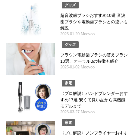
グッズ
超音波歯ブラシおすすめ10選 音波
歯ブラシや電動歯ブラシとの違いも
解説
2026-01-20 Moovoo
グッズ
ブラウン電動歯ブラシの替えブラシ
10選、オーラルBの特徴も紹介
2025-01-02 Moovoo
家電
〈プロ解説〉ハンドブレンダーおす
すめ17選 安くて良い品から高機能
モデルまで
2026-03-27 Moovoo
家電
〈プロ解説〉ノンフライヤーおすす