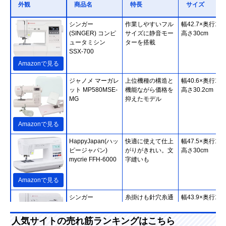
外観
商品名
特長
サイズ
シンガー
作業しやすいフル
幅42.7×奥行19.
(SINGER) コンピ
サイズに静音モー
高さ30cm
ュータミシン
ターを搭載
SSX-700
Amazonで見る
ジャノメ マーガレ
上位機種の構造と
幅40.6×奥行17.
ット MP580MSE-
機能ながら価格を
高さ30.2cm
MG
抑えたモデル
Amazonで見る
HappyJapan(ハッ
快適に使えて仕上
幅47.5×奥行18.
ピージャパン)
がりがきれい。文
高さ30cm
mycrie FFH-6000
字縫いも
Amazonで見る
シンガー
糸掛けも針穴糸通
幅43.9×奥行19.
(SINGER) モナミ
しもボビンの出し
高さ28.7cm
ヌウ プラス
入れも簡単
人気サイトの売れ筋ランキングはこちら
SC227