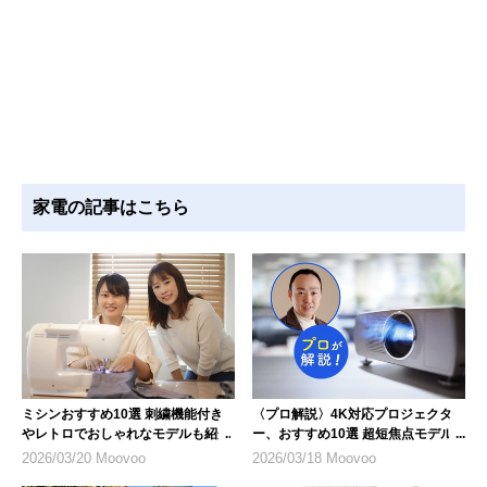
家電の記事はこちら
ミシンおすすめ10選 刺繍機能付き
〈プロ解説〉4K対応プロジェクタ
やレトロでおしゃれなモデルも紹介
ー、おすすめ10選 超短焦点モデル
にも注目
2026/03/20 Moovoo
2026/03/18 Moovoo