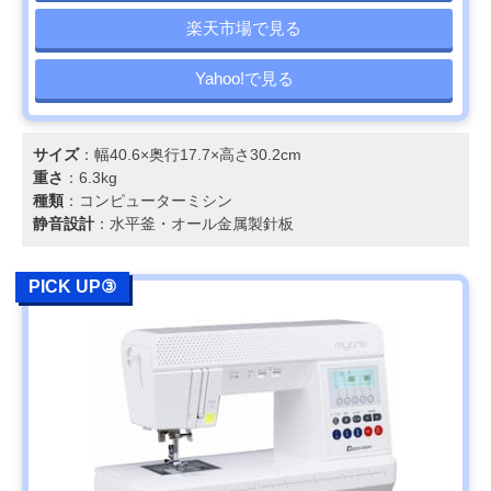
楽天市場で見る
Yahoo!で見る
サイズ
：幅40.6×奥行17.7×高さ30.2cm
重さ
：6.3kg
種類
：コンピューターミシン
静音設計
：水平釜・オール金属製針板
PICK UP③