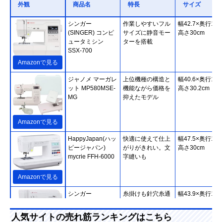
外観
商品名
特長
サイズ
シンガー
作業しやすいフル
幅42.7×奥行19.
(SINGER) コンピ
サイズに静音モー
高さ30cm
ュータミシン
ターを搭載
SSX-700
Amazonで見る
ジャノメ マーガレ
上位機種の構造と
幅40.6×奥行17.
ット MP580MSE-
機能ながら価格を
高さ30.2cm
MG
抑えたモデル
Amazonで見る
HappyJapan(ハッ
快適に使えて仕上
幅47.5×奥行18.
ピージャパン)
がりがきれい。文
高さ30cm
mycrie FFH-6000
字縫いも
Amazonで見る
シンガー
糸掛けも針穴糸通
幅43.9×奥行19.
(SINGER) モナミ
しもボビンの出し
高さ28.7cm
ヌウ プラス
入れも簡単
人気サイトの売れ筋ランキングはこちら
SC227