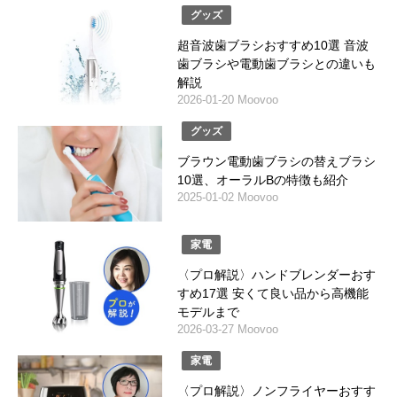
グッズ
超音波歯ブラシおすすめ10選 音波
歯ブラシや電動歯ブラシとの違いも
解説
2026-01-20 Moovoo
グッズ
ブラウン電動歯ブラシの替えブラシ
10選、オーラルBの特徴も紹介
2025-01-02 Moovoo
家電
〈プロ解説〉ハンドブレンダーおす
すめ17選 安くて良い品から高機能
モデルまで
2026-03-27 Moovoo
家電
〈プロ解説〉ノンフライヤーおすす