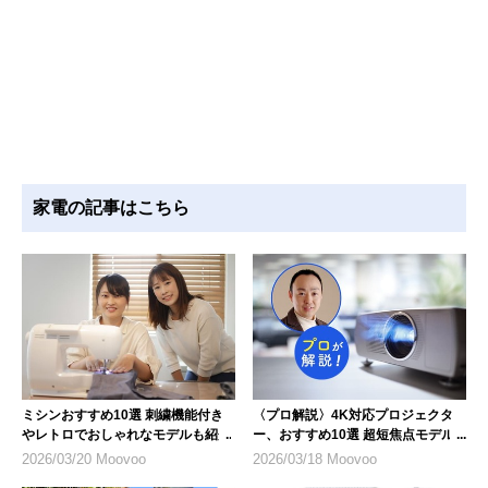
家電の記事はこちら
ミシンおすすめ10選 刺繍機能付き
〈プロ解説〉4K対応プロジェクタ
やレトロでおしゃれなモデルも紹介
ー、おすすめ10選 超短焦点モデル
にも注目
2026/03/20 Moovoo
2026/03/18 Moovoo