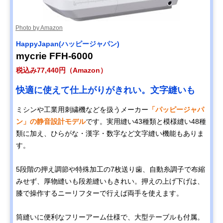
Photo by Amazon
HappyJapan(ハッピージャパン)
mycrie FFH-6000
税込み77,440円（Amazon）
快適に使えて仕上がりがきれい。文字縫いも
ミシンや工業用刺繍機などを扱うメーカー
「パッピージャパ
ン」の静音設計モデル
です。実用縫い43種類と模様縫い48種
類に加え、ひらがな・漢字・数字など文字縫い機能もありま
す。
5段階の押え調節や特殊加工の7枚送り歯、自動糸調子で布縮
みせず、厚物縫いも段差縫いもきれい。押えの上げ下げは、
膝で操作するニーリフターで行えば両手を使えます。
筒縫いに便利なフリーアーム仕様で、大型テーブルも付属。