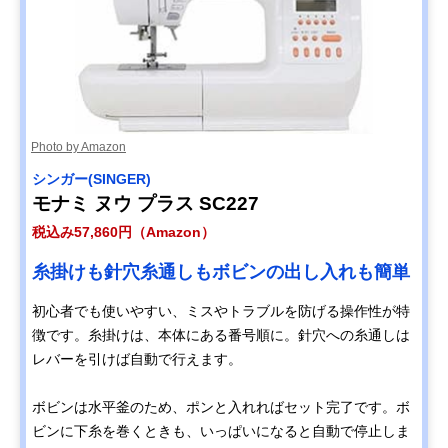
Photo by Amazon
シンガー(SINGER)
モナミ ヌウ プラス SC227
税込み57,860円（Amazon）
糸掛けも針穴糸通しもボビンの出し入れも簡単
初心者でも使いやすい、ミスやトラブルを防げる操作性が特
徴です。糸掛けは、本体にある番号順に。針穴への糸通しは
レバーを引けば自動で行えます。
ボビンは水平釜のため、ポンと入れればセット完了です。ボ
ビンに下糸を巻くときも、いっぱいになると自動で停止しま