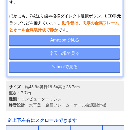
す。
ほかにも、7枚送り歯や模様ダイレクト選択ボタン、LED手元
ランプなどを備えています。
動作音は、肉厚の金属フレーム
とオール金属製針板で静か
です。
Amazonで見る
楽天市場で見る
Yahoo!で見る
サイズ
：幅43.9×奥行19.5×高さ28.7cm
重さ
：7.7kg
種類
：コンピューターミシン
静音設計
：水平釜・金属フレーム・オール金属製針板
※上下左右にスクロールできます