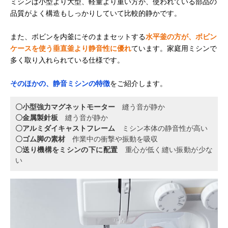
ミシンは小型より大型、軽量より重い方が、使われている部品の
品質がよく構造もしっかりしていて比較的静かです。
また、ボビンを内釜にそのままセットする
水平釜の方が、ボビン
ケースを使う垂直釜より静音性に優れ
ています。家庭用ミシンで
多く取り入れられている仕様です。
そのほかの、静音ミシンの特徴
をご紹介します。
〇小型強力マグネットモーター
縫う音が静か
〇金属製針板
縫う音が静か
〇アルミダイキャストフレーム
ミシン本体の静音性が高い
〇ゴム脚の素材
作業中の衝撃や振動を吸収
〇送り機構をミシンの下に配置
重心が低く縫い振動が少な
い