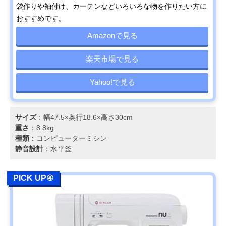
袋作りや袖付け、カーテンなどいろいろな物を作りたい方に
おすすめです。
Amazonで見る
楽天市場で見る
Yahoo!で見る
サイズ
：幅47.5×奥行18.6×高さ30cm
重さ
：8.8kg
種類
：コンピューターミシン
静音設計
：水平釜
PICK UP④