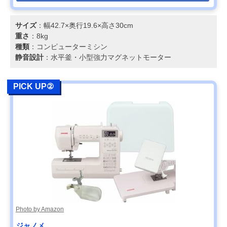
サイズ
：幅42.7×奥行19.6×高さ30cm
重さ
：8kg
種類
：コンピューターミシン
静音設計
：水平釜・小型強力マグネットモーター
PICK UP②
Photo by Amazon
ジャノメ