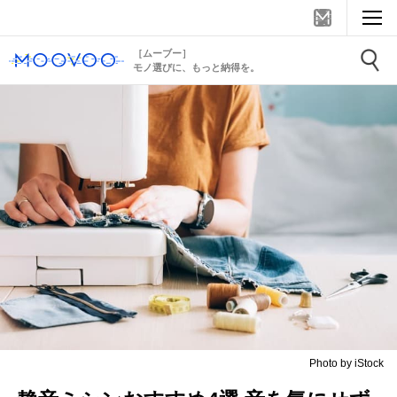
［ムーブー］
モノ選びに、もっと納得を。
Photo by iStock