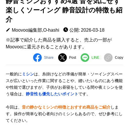
静音ミシンおすすめ4選 音を気にせず
楽しくソーイング 静音設計の特徴も紹
介
Moovoo編集部,O-hashi
公開: 2026-03-18
※記事で紹介した商品を購入すると、売上の一部が
Moovooに還元されることがあります。
Share
Post
LINE
Copy
一般的に
ミシン
は、糸掛けなどの準備が簡単・ソーイングスペー
スが広いといった作業に関することや、縫いたいものにあう機能
や性能で選びますが、子供がお昼寝をしている間や夜ミシンを使
う場合は、
静音性も優先したいポイント
です。
今回は、
音の静かなミシンの特徴とおすすめ商品をご紹介
しま
す。操作が簡単な初心者向けのミシンもあるので、ぜひ参考にし
てください。