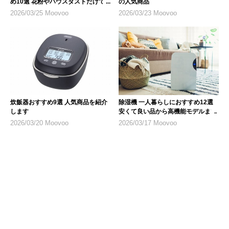
め10選 花粉やハウスダストだけで
の人気商品
なく乾燥対策にも
2026/03/25 Moovoo
2026/03/23 Moovoo
炊飯器おすすめ9選 人気商品を紹介
除湿機 一人暮らしにおすすめ12選
します
安くて良い品から高機能モデルまで
2026/03/20 Moovoo
2026/03/17 Moovoo