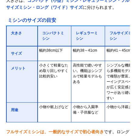
大きさは、
コンパクト（小型）ミシン・レギュラーミシン・フル
サイズミシン・ロング（ワイド）サイズ
に分けられます。
ミシンのサイズの目安
大きさ
コンパクトミ
レギュラーミ
フルサイズミ
シン
シン
シン
幅約38cm以下
幅約38～41cm
幅約41～45cm
サイズ
小さくて軽量なた
高性能で縫いやす
シンプルな機能か
メリット
め取り回しやすく
い。機能はシンプ
ら多機能モデルま
比較的安い
ルで軽量モデルも
で種類が豊富。ソ
ある
ーイングスペース
が広く安定感とパ
ワーがあり縫いや
すい
小物や裾上げなど
小物から入園準
小物から洋裁まで
用途
備・子供服など
フルサイズミシンは、一般的なサイズで初心者向き
です。ロング