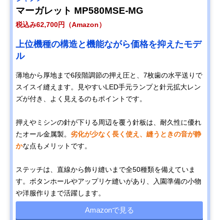
マーガレット MP580MSE-MG
税込み62,700円（Amazon）
上位機種の構造と機能ながら価格を抑えたモデ
ル
薄地から厚地まで6段階調節の押え圧と、7枚歯の水平送りで
スイスイ縫えます。見やすいLED手元ランプと針元拡大レン
ズが付き、よく見えるのもポイントです。
押えやミシンの針が下りる周辺を覆う針板は、耐久性に優れ
たオール金属製。
劣化が少なく長く使え、縫うときの音が静
か
な点もメリットです。
ステッチは、直線から飾り縫いまで全50種類を備えていま
す。ボタンホールやアップリケ縫いがあり、入園準備の小物
や洋服作りまで活躍します。
Amazonで見る