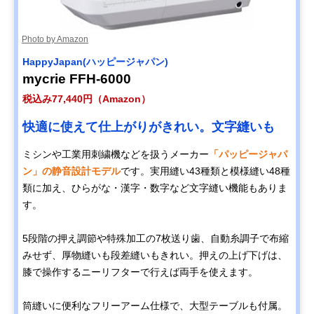
Photo by Amazon
HappyJapan(ハッピージャパン)
mycrie FFH-6000
税込み77,440円（Amazon）
快適に使えて仕上がりがきれい。文字縫いも
ミシンや工業用刺繍機などを扱うメーカー
「パッピージャパ
ン」の静音設計モデル
です。実用縫い43種類と模様縫い48種
類に加え、ひらがな・漢字・数字など文字縫い機能もありま
す。
5段階の押え調節や特殊加工の7枚送り歯、自動糸調子で布縮
みせず、厚物縫いも段差縫いもきれい。押えの上げ下げは、
膝で操作するニーリフターで行えば両手を使えます。
筒縫いに便利なフリーアーム仕様で、大型テーブルも付属。