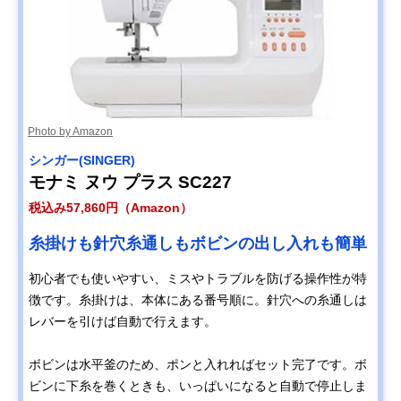
Photo by Amazon
シンガー(SINGER)
モナミ ヌウ プラス SC227
税込み57,860円（Amazon）
糸掛けも針穴糸通しもボビンの出し入れも簡単
初心者でも使いやすい、ミスやトラブルを防げる操作性が特
徴です。糸掛けは、本体にある番号順に。針穴への糸通しは
レバーを引けば自動で行えます。
ボビンは水平釜のため、ポンと入れればセット完了です。ボ
ビンに下糸を巻くときも、いっぱいになると自動で停止しま