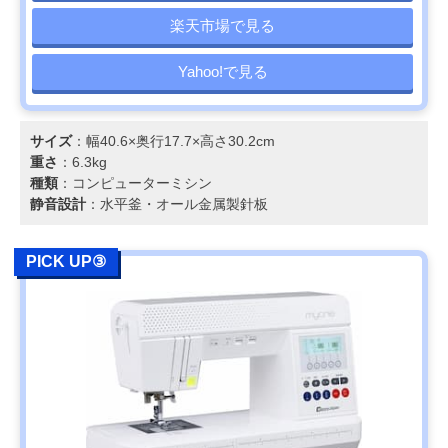
楽天市場で見る
Yahoo!で見る
サイズ
：幅40.6×奥行17.7×高さ30.2cm
重さ
：6.3kg
種類
：コンピューターミシン
静音設計
：水平釜・オール金属製針板
PICK UP③