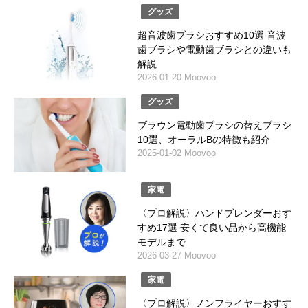
グッズ
超音波歯ブラシおすすめ10選 音波
歯ブラシや電動歯ブラシとの違いも
解説
2026-01-20 Moovoo
グッズ
ブラウン電動歯ブラシの替えブラシ
10選、オーラルBの特徴も紹介
2025-01-02 Moovoo
家電
〈プロ解説〉ハンドブレンダーおす
すめ17選 安くて良い品から高機能
モデルまで
2026-03-27 Moovoo
家電
〈プロ解説〉ノンフライヤーおすす