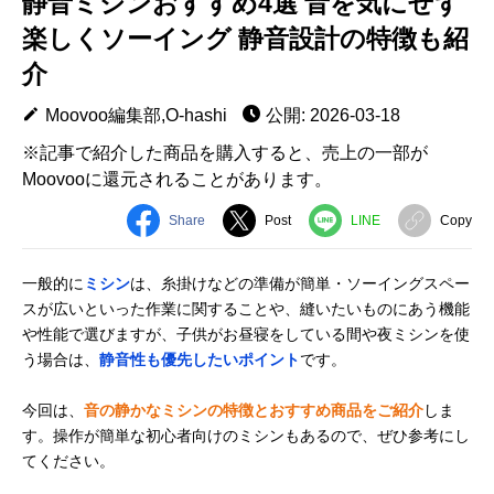
静音ミシンおすすめ4選 音を気にせず
楽しくソーイング 静音設計の特徴も紹
介
Moovoo編集部,O-hashi
公開: 2026-03-18
※記事で紹介した商品を購入すると、売上の一部が
Moovooに還元されることがあります。
Share
Post
LINE
Copy
一般的に
ミシン
は、糸掛けなどの準備が簡単・ソーイングスペー
スが広いといった作業に関することや、縫いたいものにあう機能
や性能で選びますが、子供がお昼寝をしている間や夜ミシンを使
う場合は、
静音性も優先したいポイント
です。
今回は、
音の静かなミシンの特徴とおすすめ商品をご紹介
しま
す。操作が簡単な初心者向けのミシンもあるので、ぜひ参考にし
てください。