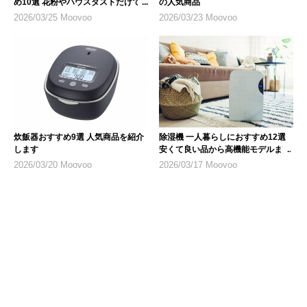
め10選 花粉やハウスダストだけで
の人気商品
なく乾燥対策にも
2026/03/25 Moovoo
2026/03/23 Moovoo
炊飯器おすすめ9選 人気商品を紹介
除湿機 一人暮らしにおすすめ12選
します
安くて良い品から高機能モデルまで
2026/03/20 Moovoo
2026/03/17 Moovoo