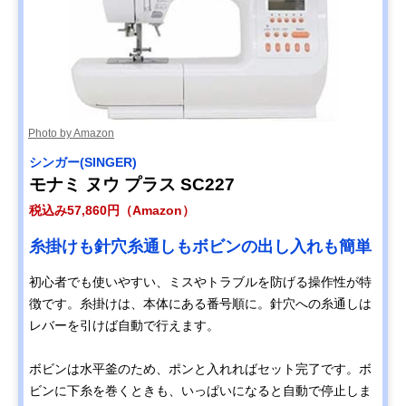
Photo by Amazon
シンガー(SINGER)
モナミ ヌウ プラス SC227
税込み57,860円（Amazon）
糸掛けも針穴糸通しもボビンの出し入れも簡単
初心者でも使いやすい、ミスやトラブルを防げる操作性が特
徴です。糸掛けは、本体にある番号順に。針穴への糸通しは
レバーを引けば自動で行えます。
ボビンは水平釜のため、ポンと入れればセット完了です。ボ
ビンに下糸を巻くときも、いっぱいになると自動で停止しま