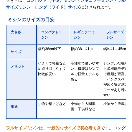
大きさは、
コンパクト（小型）ミシン・レギュラーミシン・フル
サイズミシン・ロング（ワイド）サイズ
に分けられます。
ミシンのサイズの目安
大きさ
コンパクトミ
レギュラーミ
フルサイズミ
シン
シン
シン
幅約38cm以下
幅約38～41cm
幅約41～45cm
サイズ
小さくて軽量なた
高性能で縫いやす
シンプルな機能か
メリット
め取り回しやすく
い。機能はシンプ
ら多機能モデルま
比較的安い
ルで軽量モデルも
で種類が豊富。ソ
ある
ーイングスペース
が広く安定感とパ
ワーがあり縫いや
すい
小物や裾上げなど
小物から入園準
小物から洋裁まで
用途
備・子供服など
フルサイズミシンは、一般的なサイズで初心者向き
です。ロング