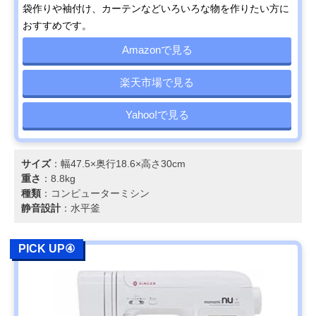
袋作りや袖付け、カーテンなどいろいろな物を作りたい方に
おすすめです。
Amazonで見る
楽天市場で見る
Yahoo!で見る
サイズ
：幅47.5×奥行18.6×高さ30cm
重さ
：8.8kg
種類
：コンピューターミシン
静音設計
：水平釜
PICK UP④