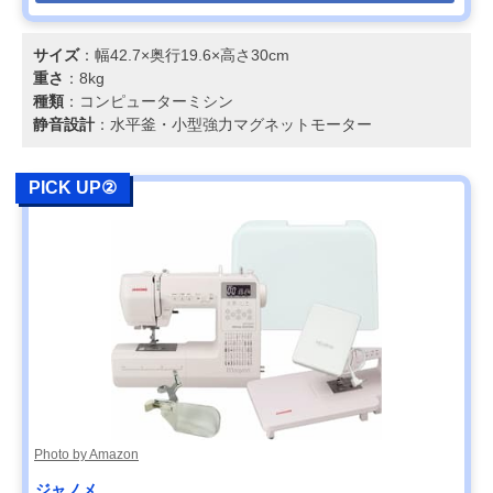
サイズ
：幅42.7×奥行19.6×高さ30cm
重さ
：8kg
種類
：コンピューターミシン
静音設計
：水平釜・小型強力マグネットモーター
PICK UP②
Photo by Amazon
ジャノメ