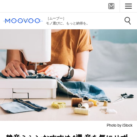
［ムーブー］
モノ選びに、もっと納得を。
Photo by iStock