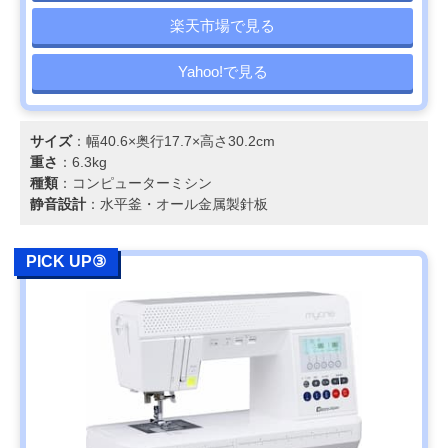
楽天市場で見る
Yahoo!で見る
サイズ
：幅40.6×奥行17.7×高さ30.2cm
重さ
：6.3kg
種類
：コンピューターミシン
静音設計
：水平釜・オール金属製針板
PICK UP③