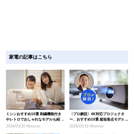
家電の記事はこちら
ミシンおすすめ10選 刺繍機能付き
〈プロ解説〉4K対応プロジェクタ
やレトロでおしゃれなモデルも紹介
ー、おすすめ10選 超短焦点モデル
にも注目
2026/03/20 Moovoo
2026/03/18 Moovoo