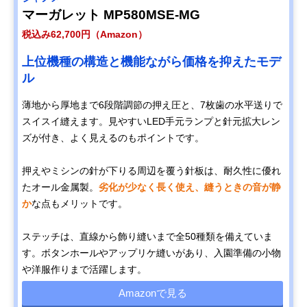
マーガレット MP580MSE-MG
税込み62,700円（Amazon）
上位機種の構造と機能ながら価格を抑えたモデ
ル
薄地から厚地まで6段階調節の押え圧と、7枚歯の水平送りで
スイスイ縫えます。見やすいLED手元ランプと針元拡大レン
ズが付き、よく見えるのもポイントです。
押えやミシンの針が下りる周辺を覆う針板は、耐久性に優れ
たオール金属製。
劣化が少なく長く使え、縫うときの音が静
か
な点もメリットです。
ステッチは、直線から飾り縫いまで全50種類を備えていま
す。ボタンホールやアップリケ縫いがあり、入園準備の小物
や洋服作りまで活躍します。
Amazonで見る