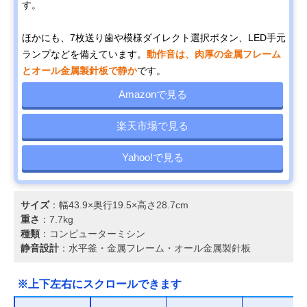
す。
ほかにも、7枚送り歯や模様ダイレクト選択ボタン、LED手元
ランプなどを備えています。
動作音は、肉厚の金属フレーム
とオール金属製針板で静か
です。
Amazonで見る
楽天市場で見る
Yahoo!で見る
サイズ
：幅43.9×奥行19.5×高さ28.7cm
重さ
：7.7kg
種類
：コンピューターミシン
静音設計
：水平釜・金属フレーム・オール金属製針板
※上下左右にスクロールできます