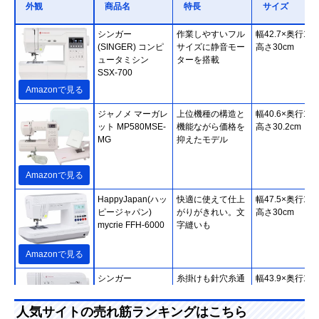
外観
商品名
特長
サイズ
シンガー
作業しやすいフル
幅42.7×奥行19.
(SINGER) コンピ
サイズに静音モー
高さ30cm
ュータミシン
ターを搭載
SSX-700
Amazonで見る
ジャノメ マーガレ
上位機種の構造と
幅40.6×奥行17.
ット MP580MSE-
機能ながら価格を
高さ30.2cm
MG
抑えたモデル
Amazonで見る
HappyJapan(ハッ
快適に使えて仕上
幅47.5×奥行18.
ピージャパン)
がりがきれい。文
高さ30cm
mycrie FFH-6000
字縫いも
Amazonで見る
シンガー
糸掛けも針穴糸通
幅43.9×奥行19.
(SINGER) モナミ
しもボビンの出し
高さ28.7cm
ヌウ プラス
入れも簡単
人気サイトの売れ筋ランキングはこちら
SC227