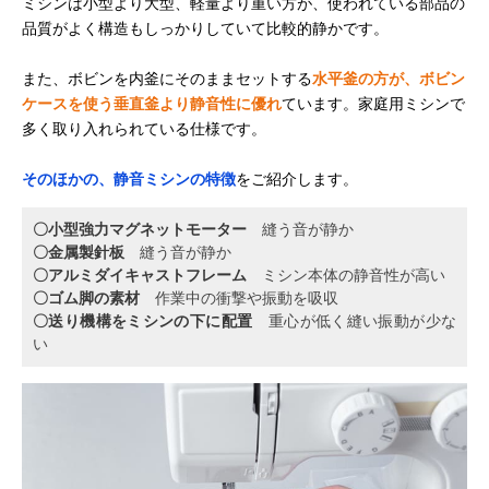
ミシンは小型より大型、軽量より重い方が、使われている部品の
品質がよく構造もしっかりしていて比較的静かです。
また、ボビンを内釜にそのままセットする
水平釜の方が、ボビン
ケースを使う垂直釜より静音性に優れ
ています。家庭用ミシンで
多く取り入れられている仕様です。
そのほかの、静音ミシンの特徴
をご紹介します。
〇小型強力マグネットモーター
縫う音が静か
〇金属製針板
縫う音が静か
〇アルミダイキャストフレーム
ミシン本体の静音性が高い
〇ゴム脚の素材
作業中の衝撃や振動を吸収
〇送り機構をミシンの下に配置
重心が低く縫い振動が少な
い