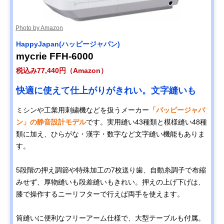
Photo by Amazon
HappyJapan(ハッピージャパン)
mycrie FFH-6000
税込み77,440円（Amazon）
快適に使えて仕上がりがきれい。文字縫いも
ミシンや工業用刺繍機などを扱うメーカー
「パッピージャパ
ン」の静音設計モデル
です。実用縫い43種類と模様縫い48種
類に加え、ひらがな・漢字・数字など文字縫い機能もありま
す。
5段階の押え調節や特殊加工の7枚送り歯、自動糸調子で布縮
みせず、厚物縫いも段差縫いもきれい。押えの上げ下げは、
膝で操作するニーリフターで行えば両手を使えます。
筒縫いに便利なフリーアーム仕様で、大型テーブルも付属。