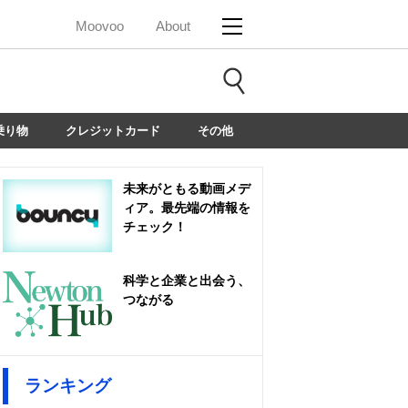
Moovoo
About
乗り物
クレジットカード
その他
未来がともる動画メデ
ィア。最先端の情報を
チェック！
科学と企業と出会う、
つながる
ランキング