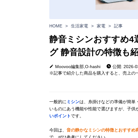
HOME
>
生活家電
>
家電
>
記事
静音ミシンおすすめ4
グ 静音設計の特徴も
Moovoo編集部,O-hashi
公開: 2026-0
※記事で紹介した商品を購入すると、売上の一
一般的に
ミシン
は、糸掛けなどの準備が簡単
いものにあう機能や性能で選びますが、子供
いポイント
です。
今回は、
音の静かなミシンの特徴とおすすめ
で、ぜひ参考にしてください。