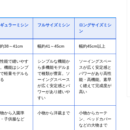
ギュラーミシン
フルサイズミシン
ロングサイズミシ
ン
約38～41cm
幅約41～45cm
幅約45cm以上
性能で縫いやす
シンプルな機能か
ソーイングスペー
。機能はシンプ
ら多機能モデルま
スが広く安定感と
で軽量モデルも
で種類が豊富。ソ
パワーがあり高性
る
ーイングスペース
能・高機能。素早
が広く安定感とパ
く縫えて完成度が
ワーがあり縫いや
高い
すい
物から入園準
小物から洋裁まで
小物からカーテ
・子供服など
ン、ベッドカバー
などの大物まで