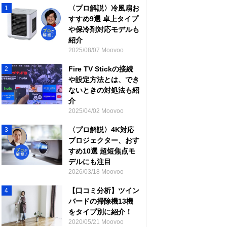
〈プロ解説〉冷風扇お
1
すすめ9選 卓上タイプ
や保冷剤対応モデルも
紹介
2025/08/07 Moovoo
Fire TV Stickの接続
2
や設定方法とは、でき
ないときの対処法も紹
介
2025/04/02 Moovoo
〈プロ解説〉4K対応
3
プロジェクター、おす
すめ10選 超短焦点モ
デルにも注目
2026/03/18 Moovoo
【口コミ分析】ツイン
4
バードの掃除機13機
をタイプ別に紹介！
2020/05/21 Moovoo