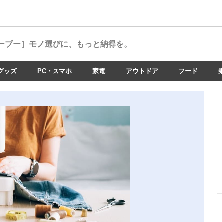
ーブー］
モノ選びに、もっと納得を。
グッズ
PC・スマホ
家電
アウトドア
フード