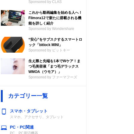
Sponsored by CLAS
これから動画編集を始める人へ！
Filmora12で新たに搭載される機
能を詳しく紹介
Sponsored by Wondershare
“安心”をサブスクするスマートロ
ック「bitlock MINI」
Sponsored by ビットキー
生え際と先端を1本でWケア！ま
つ毛美容液「まつ毛デラックス
WMOA（ウモア）」
Sponsored by ファーマフーズ
カテゴリー一覧
スマホ・タブレット
スマホ、アクセサリ、タブレット
PC・PC関連
PC、PC周辺機器