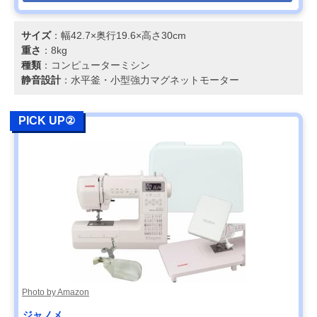
サイズ
：幅42.7×奥行19.6×高さ30cm
重さ
：8kg
種類
：コンピューターミシン
静音設計
：水平釜・小型強力マグネットモーター
PICK UP②
Photo by Amazon
ジャノメ