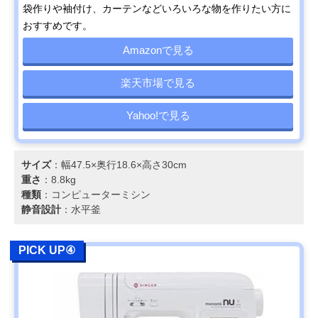
袋作りや袖付け、カーテンなどいろいろな物を作りたい方に
おすすめです。
Amazonで見る
楽天市場で見る
Yahoo!で見る
サイズ
：幅47.5×奥行18.6×高さ30cm
重さ
：8.8kg
種類
：コンピューターミシン
静音設計
：水平釜
PICK UP④