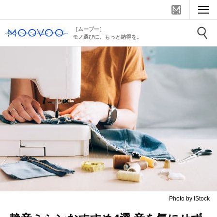
［ムーブー］
モノ選びに、もっと納得を。
Photo by iStock