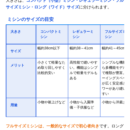
大きさは、
コンパクト（小型）ミシン・レギュラーミシン・フル
サイズミシン・ロング（ワイド）サイズ
に分けられます。
ミシンのサイズの目安
大きさ
コンパクトミ
レギュラーミ
フルサイズミ
シン
シン
シン
幅約38cm以下
幅約38～41cm
幅約41～45cm
サイズ
小さくて軽量なた
高性能で縫いやす
シンプルな機能か
メリット
め取り回しやすく
い。機能はシンプ
ら多機能モデルま
比較的安い
ルで軽量モデルも
で種類が豊富。ソ
ある
ーイングスペース
が広く安定感とパ
ワーがあり縫いや
すい
小物や裾上げなど
小物から入園準
小物から洋裁まで
用途
備・子供服など
フルサイズミシンは、一般的なサイズで初心者向き
です。ロング