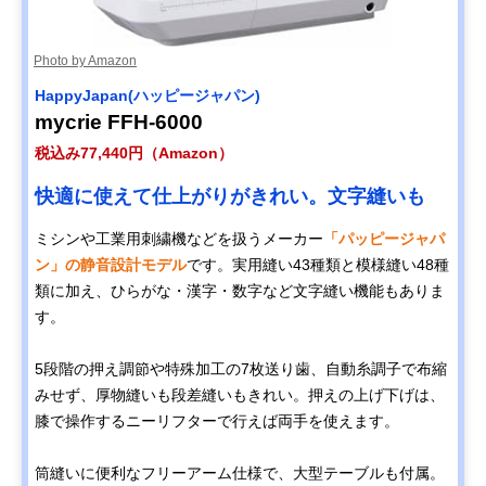
Photo by Amazon
HappyJapan(ハッピージャパン)
mycrie FFH-6000
税込み77,440円（Amazon）
快適に使えて仕上がりがきれい。文字縫いも
ミシンや工業用刺繍機などを扱うメーカー
「パッピージャパ
ン」の静音設計モデル
です。実用縫い43種類と模様縫い48種
類に加え、ひらがな・漢字・数字など文字縫い機能もありま
す。
5段階の押え調節や特殊加工の7枚送り歯、自動糸調子で布縮
みせず、厚物縫いも段差縫いもきれい。押えの上げ下げは、
膝で操作するニーリフターで行えば両手を使えます。
筒縫いに便利なフリーアーム仕様で、大型テーブルも付属。