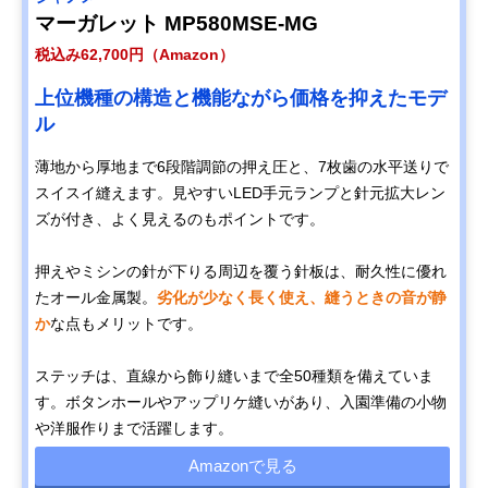
マーガレット MP580MSE-MG
税込み62,700円（Amazon）
上位機種の構造と機能ながら価格を抑えたモデ
ル
薄地から厚地まで6段階調節の押え圧と、7枚歯の水平送りで
スイスイ縫えます。見やすいLED手元ランプと針元拡大レン
ズが付き、よく見えるのもポイントです。
押えやミシンの針が下りる周辺を覆う針板は、耐久性に優れ
たオール金属製。
劣化が少なく長く使え、縫うときの音が静
か
な点もメリットです。
ステッチは、直線から飾り縫いまで全50種類を備えていま
す。ボタンホールやアップリケ縫いがあり、入園準備の小物
や洋服作りまで活躍します。
Amazonで見る