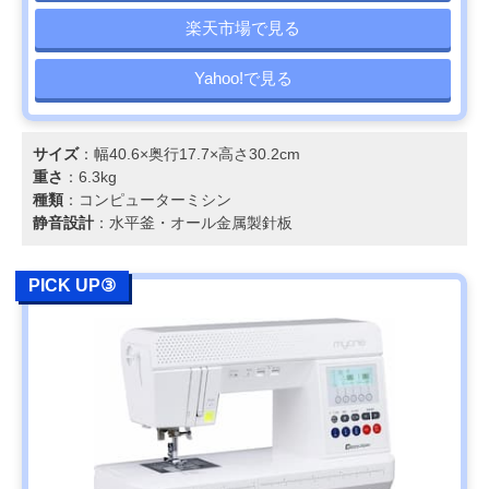
楽天市場で見る
Yahoo!で見る
サイズ
：幅40.6×奥行17.7×高さ30.2cm
重さ
：6.3kg
種類
：コンピューターミシン
静音設計
：水平釜・オール金属製針板
PICK UP③