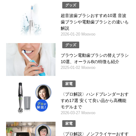
グッズ
超音波歯ブラシおすすめ10選 音波
歯ブラシや電動歯ブラシとの違いも
解説
2026-01-20 Moovoo
グッズ
ブラウン電動歯ブラシの替えブラシ
10選、オーラルBの特徴も紹介
2025-01-02 Moovoo
家電
〈プロ解説〉ハンドブレンダーおす
すめ17選 安くて良い品から高機能
モデルまで
2026-03-27 Moovoo
家電
〈プロ解説〉ノンフライヤーおすす