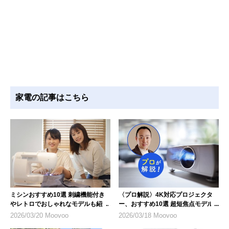
家電の記事はこちら
ミシンおすすめ10選 刺繍機能付き
〈プロ解説〉4K対応プロジェクタ
やレトロでおしゃれなモデルも紹介
ー、おすすめ10選 超短焦点モデル
にも注目
2026/03/20 Moovoo
2026/03/18 Moovoo