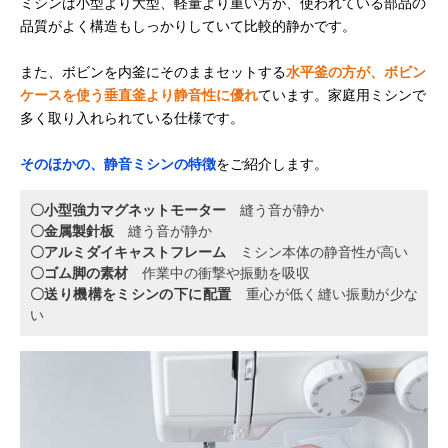
ミシンは小型より大型、軽量より重い方が、使われている部品の
品質がよく構造もしっかりしていて比較的静かです。
また、ボビンを内釜にそのままセットする
水平釜の方が、ボビン
ケースを使う垂直釜より静音性に優れ
ています。家庭用ミシンで
多く取り入れられている仕様です。
そのほかの、静音ミシンの特徴
をご紹介します。
〇小型強力マグネットモーター
縫う音が静か
〇金属製針板
縫う音が静か
〇アルミダイキャストフレーム
ミシン本体の静音性が高い
〇ゴム脚の素材
作業中の衝撃や振動を吸収
〇送り機構をミシンの下に配置
重心が低く縫い振動が少な
い