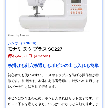
Photo by Amazon
シンガー(SINGER)
モナミ ヌウ プラス SC227
税込み57,860円（Amazon）
糸掛けも針穴糸通しもボビンの出し入れも簡単
初心者でも使いやすい、ミスやトラブルを防げる操作性が特
徴です。糸掛けは、本体にある番号順に。針穴への糸通しは
レバーを引けば自動で行えます。
ボビンは水平釜のため、ポンと入れればセット完了です。ボ
ビンに下糸を巻くときも、いっぱいになると自動で停止しま