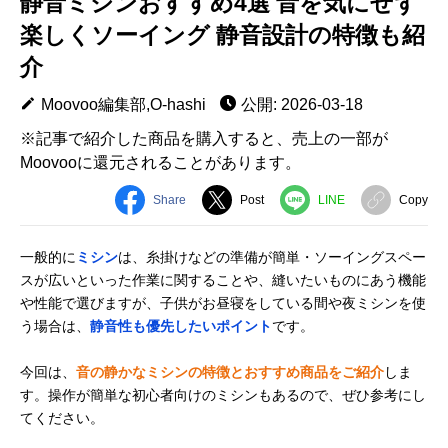
静音ミシンおすすめ4選 音を気にせず
楽しくソーイング 静音設計の特徴も紹
介
Moovoo編集部,O-hashi
公開: 2026-03-18
※記事で紹介した商品を購入すると、売上の一部が
Moovooに還元されることがあります。
Share
Post
LINE
Copy
一般的に
ミシン
は、糸掛けなどの準備が簡単・ソーイングスペー
スが広いといった作業に関することや、縫いたいものにあう機能
や性能で選びますが、子供がお昼寝をしている間や夜ミシンを使
う場合は、
静音性も優先したいポイント
です。
今回は、
音の静かなミシンの特徴とおすすめ商品をご紹介
しま
す。操作が簡単な初心者向けのミシンもあるので、ぜひ参考にし
てください。