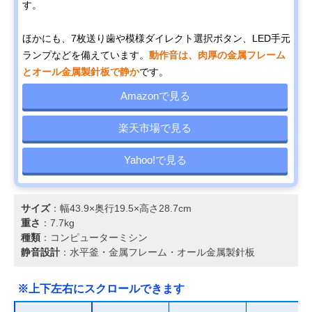
す。
ほかにも、7枚送り歯や模様ダイレクト選択ボタン、LED手元
ランプなどを備えています。
動作音は、肉厚の金属フレーム
とオール金属製針板で静か
です。
Amazonで見る
楽天市場で見る
Yahoo!で見る
サイズ
：幅43.9×奥行19.5×高さ28.7cm
重さ
：7.7kg
種類
：コンピューターミシン
静音設計
：水平釜・金属フレーム・オール金属製針板
※上下左右にスクロールできます