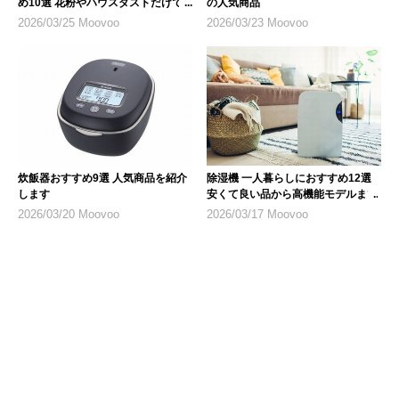
め10選 花粉やハウスダストだけで
の人気商品
なく乾燥対策にも
2026/03/25 Moovoo
2026/03/23 Moovoo
炊飯器おすすめ9選 人気商品を紹介
除湿機 一人暮らしにおすすめ12選
します
安くて良い品から高機能モデルまで
2026/03/20 Moovoo
2026/03/17 Moovoo