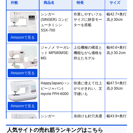
外観
商品名
特長
サイズ
シンガー
作業しやすいフル
幅42.7×奥行19.
(SINGER) コンピ
サイズに静音モー
高さ30cm
ュータミシン
ターを搭載
SSX-700
Amazonで見る
ジャノメ マーガレ
上位機種の構造と
幅40.6×奥行17.
ット MP580MSE-
機能ながら価格を
高さ30.2cm
MG
抑えたモデル
Amazonで見る
HappyJapan(ハッ
快適に使えて仕上
幅47.5×奥行18.
ピージャパン)
がりがきれい。文
高さ30cm
mycrie FFH-6000
字縫いも
Amazonで見る
シンガー
糸掛けも針穴糸通
幅43.9×奥行19.
(SINGER) モナミ
しもボビンの出し
高さ28.7cm
ヌウ プラス
入れも簡単
人気サイトの売れ筋ランキングはこちら
SC227