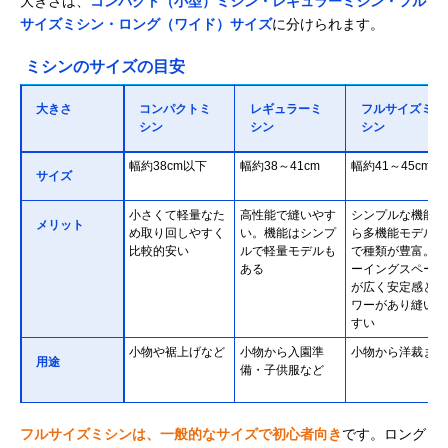
大きさは、
コンパクト（小型）ミシン・レギュラーミシン・フル
サイズミシン・ロング（ワイド）サイズ
に分けられます。
ミシンのサイズの目安
大きさ
コンパクトミ
レギュラーミ
フルサイズミ
シン
シン
シン
幅約38cm以下
幅約38～41cm
幅約41～45cm
サイズ
小さくて軽量なた
高性能で縫いやす
シンプルな機能か
メリット
め取り回しやすく
い。機能はシンプ
ら多機能モデルま
比較的安い
ルで軽量モデルも
で種類が豊富。ソ
ある
ーイングスペース
が広く安定感とパ
ワーがあり縫いや
すい
小物や裾上げなど
小物から入園準
小物から洋裁まで
用途
備・子供服など
フルサイズミシンは、一般的なサイズで初心者向き
です。ロング