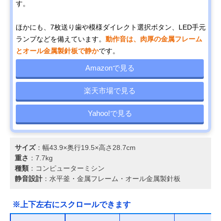
す。
ほかにも、7枚送り歯や模様ダイレクト選択ボタン、LED手元
ランプなどを備えています。
動作音は、肉厚の金属フレーム
とオール金属製針板で静か
です。
Amazonで見る
楽天市場で見る
Yahoo!で見る
サイズ
：幅43.9×奥行19.5×高さ28.7cm
重さ
：7.7kg
種類
：コンピューターミシン
静音設計
：水平釜・金属フレーム・オール金属製針板
※上下左右にスクロールできます