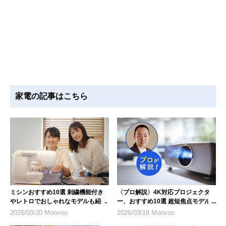
家電の記事はこちら
ミシンおすすめ10選 刺繍機能付き
〈プロ解説〉4K対応プロジェクタ
やレトロでおしゃれなモデルも紹介
ー、おすすめ10選 超短焦点モデル
にも注目
2026/03/20 Moovoo
2026/03/18 Moovoo