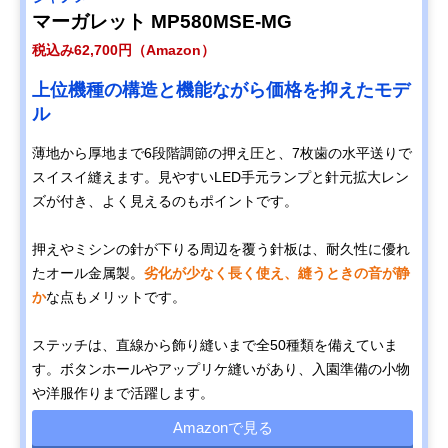
マーガレット MP580MSE-MG
税込み62,700円（Amazon）
上位機種の構造と機能ながら価格を抑えたモデ
ル
薄地から厚地まで6段階調節の押え圧と、7枚歯の水平送りで
スイスイ縫えます。見やすいLED手元ランプと針元拡大レン
ズが付き、よく見えるのもポイントです。
押えやミシンの針が下りる周辺を覆う針板は、耐久性に優れ
たオール金属製。
劣化が少なく長く使え、縫うときの音が静
か
な点もメリットです。
ステッチは、直線から飾り縫いまで全50種類を備えていま
す。ボタンホールやアップリケ縫いがあり、入園準備の小物
や洋服作りまで活躍します。
Amazonで見る