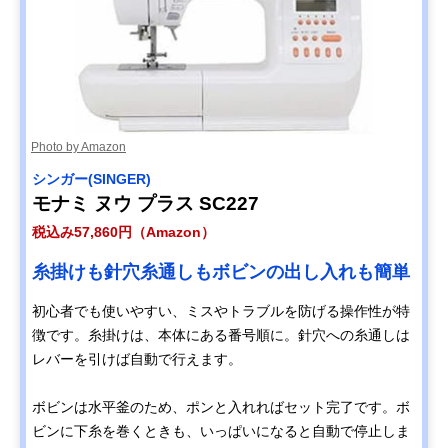
Photo by Amazon
シンガー(SINGER)
モナミ ヌウ プラス SC227
税込み57,860円（Amazon）
糸掛けも針穴糸通しもボビンの出し入れも簡単
初心者でも使いやすい、ミスやトラブルを防げる操作性が特
徴です。糸掛けは、本体にある番号順に。針穴への糸通しは
レバーを引けば自動で行えます。
ボビンは水平釜のため、ポンと入れればセット完了です。ボ
ビンに下糸を巻くときも、いっぱいになると自動で停止しま