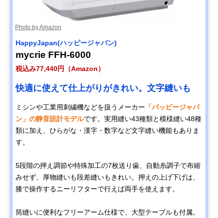
Photo by Amazon
HappyJapan(ハッピージャパン)
mycrie FFH-6000
税込み77,440円（Amazon）
快適に使えて仕上がりがきれい。文字縫いも
ミシンや工業用刺繍機などを扱うメーカー
「パッピージャパ
ン」の静音設計モデル
です。実用縫い43種類と模様縫い48種
類に加え、ひらがな・漢字・数字など文字縫い機能もありま
す。
5段階の押え調節や特殊加工の7枚送り歯、自動糸調子で布縮
みせず、厚物縫いも段差縫いもきれい。押えの上げ下げは、
膝で操作するニーリフターで行えば両手を使えます。
筒縫いに便利なフリーアーム仕様で、大型テーブルも付属。