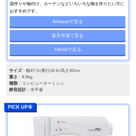
袋作りや袖付け、カーテンなどいろいろな物を作りたい方に
おすすめです。
Amazonで見る
楽天市場で見る
Yahoo!で見る
サイズ
：幅47.5×奥行18.6×高さ30cm
重さ
：8.8kg
種類
：コンピューターミシン
静音設計
：水平釜
PICK UP④