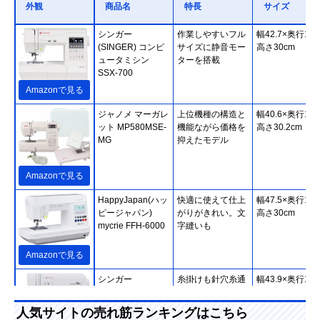
外観
商品名
特長
サイズ
シンガー
作業しやすいフル
幅42.7×奥行19.
(SINGER) コンピ
サイズに静音モー
高さ30cm
ュータミシン
ターを搭載
SSX-700
Amazonで見る
ジャノメ マーガレ
上位機種の構造と
幅40.6×奥行17.
ット MP580MSE-
機能ながら価格を
高さ30.2cm
MG
抑えたモデル
Amazonで見る
HappyJapan(ハッ
快適に使えて仕上
幅47.5×奥行18.
ピージャパン)
がりがきれい。文
高さ30cm
mycrie FFH-6000
字縫いも
Amazonで見る
シンガー
糸掛けも針穴糸通
幅43.9×奥行19.
(SINGER) モナミ
しもボビンの出し
高さ28.7cm
ヌウ プラス
入れも簡単
人気サイトの売れ筋ランキングはこちら
SC227