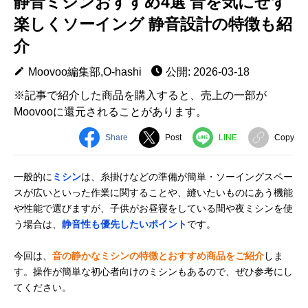
静音ミシンおすすめ4選 音を気にせず
楽しくソーイング 静音設計の特徴も紹
介
Moovoo編集部,O-hashi
公開: 2026-03-18
※記事で紹介した商品を購入すると、売上の一部が
Moovooに還元されることがあります。
Share
Post
LINE
Copy
一般的に
ミシン
は、糸掛けなどの準備が簡単・ソーイングスペー
スが広いといった作業に関することや、縫いたいものにあう機能
や性能で選びますが、子供がお昼寝をしている間や夜ミシンを使
う場合は、
静音性も優先したいポイント
です。
今回は、
音の静かなミシンの特徴とおすすめ商品をご紹介
しま
す。操作が簡単な初心者向けのミシンもあるので、ぜひ参考にし
てください。