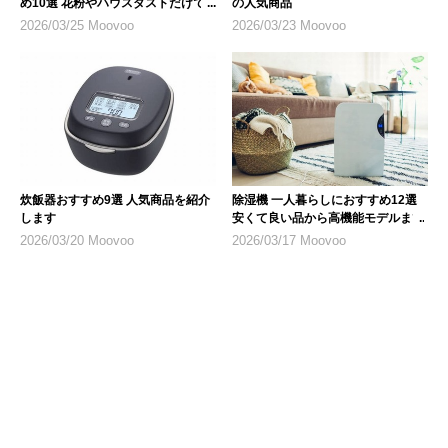
め10選 花粉やハウスダストだけで
の人気商品
なく乾燥対策にも
2026/03/25 Moovoo
2026/03/23 Moovoo
炊飯器おすすめ9選 人気商品を紹介
除湿機 一人暮らしにおすすめ12選
します
安くて良い品から高機能モデルまで
2026/03/20 Moovoo
2026/03/17 Moovoo