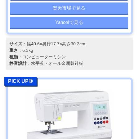
楽天市場で見る
Yahoo!で見る
サイズ
：幅40.6×奥行17.7×高さ30.2cm
重さ
：6.3kg
種類
：コンピューターミシン
静音設計
：水平釜・オール金属製針板
PICK UP③