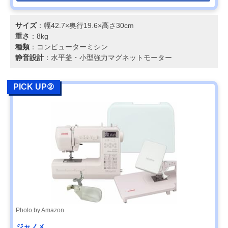
サイズ
：幅42.7×奥行19.6×高さ30cm
重さ
：8kg
種類
：コンピューターミシン
静音設計
：水平釜・小型強力マグネットモーター
PICK UP②
Photo by Amazon
ジャノメ