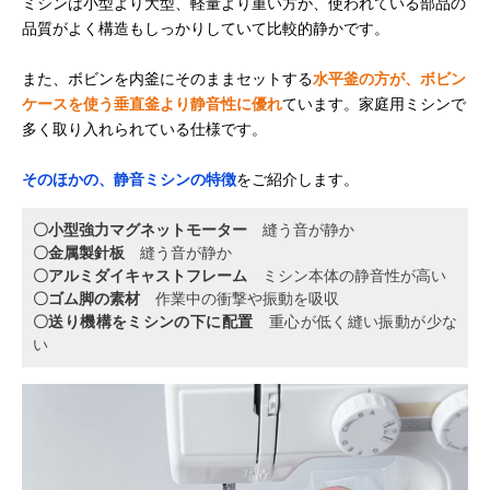
ミシンは小型より大型、軽量より重い方が、使われている部品の
品質がよく構造もしっかりしていて比較的静かです。
また、ボビンを内釜にそのままセットする
水平釜の方が、ボビン
ケースを使う垂直釜より静音性に優れ
ています。家庭用ミシンで
多く取り入れられている仕様です。
そのほかの、静音ミシンの特徴
をご紹介します。
〇小型強力マグネットモーター
縫う音が静か
〇金属製針板
縫う音が静か
〇アルミダイキャストフレーム
ミシン本体の静音性が高い
〇ゴム脚の素材
作業中の衝撃や振動を吸収
〇送り機構をミシンの下に配置
重心が低く縫い振動が少な
い