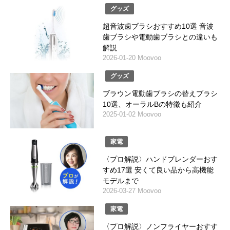
グッズ
超音波歯ブラシおすすめ10選 音波
歯ブラシや電動歯ブラシとの違いも
解説
2026-01-20 Moovoo
グッズ
ブラウン電動歯ブラシの替えブラシ
10選、オーラルBの特徴も紹介
2025-01-02 Moovoo
家電
〈プロ解説〉ハンドブレンダーおす
すめ17選 安くて良い品から高機能
モデルまで
2026-03-27 Moovoo
家電
〈プロ解説〉ノンフライヤーおすす