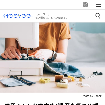
［ムーブー］
モノ選びに、もっと納得を。
Photo by iStock