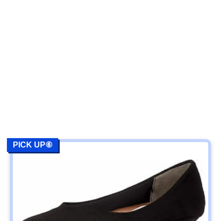
PICK UP⑥