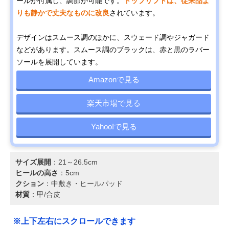
ールが付属し、調節が可能です。
トップリフトは、従来品よ
りも静かで丈夫なものに改良
されています。
デザインはスムース調のほかに、スウェード調やジャガード
などがあります。スムース調のブラックは、赤と黒のラバー
ソールを展開しています。
Amazonで見る
楽天市場で見る
Yahoo!で見る
サイズ展開
：21～26.5cm
ヒールの高さ
：5cm
クション
：中敷き・ヒールパッド
材質
：甲/合皮
※上下左右にスクロールできます