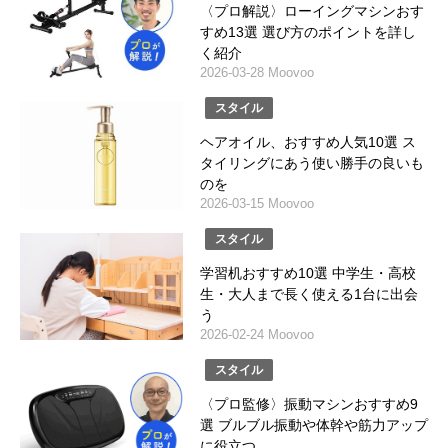
〈プロ解説〉ローイングマシンおす
すめ13選 選び方のポイントを詳し
く紹介
2026-03-28 Moovoo
スタイル
ヘアオイル、おすすめ人気10選 ス
タイリングにあう使い勝手の良いも
のを
2026-03-15 Moovoo
スタイル
学習机おすすめ10選 中学生・高校
生・大人まで長く使える1台に出会
う
2026-02-24 Moovoo
スタイル
〈プロ監修〉振動マシンおすすめ9
選 ブルブル振動や体幹や筋力アップ
に役立つ