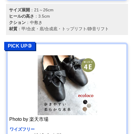
サイズ展開
：21～26cm
ヒールの高さ
：3.5cm
クション
：中敷き
材質
：甲/合皮・底/合成底・トップリフト/静音リフト
PICK UP③
Photo by 楽天市場
ワイズフリー