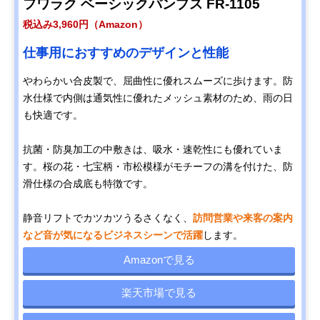
フワラク ベーシックパンプス FR-1105
税込み3,960円（Amazon）
仕事用におすすめのデザインと性能
やわらかい合皮製で、屈曲性に優れスムーズに歩けます。防
水仕様で内側は通気性に優れたメッシュ素材のため、雨の日
も快適です。
抗菌・防臭加工の中敷きは、吸水・速乾性にも優れていま
す。桜の花・七宝柄・市松模様がモチーフの溝を付けた、防
滑仕様の合成底も特徴です。
静音リフトでカツカツうるさくなく、
訪問営業や来客の案内
など音が気になるビジネスシーンで活躍
します。
Amazonで見る
楽天市場で見る