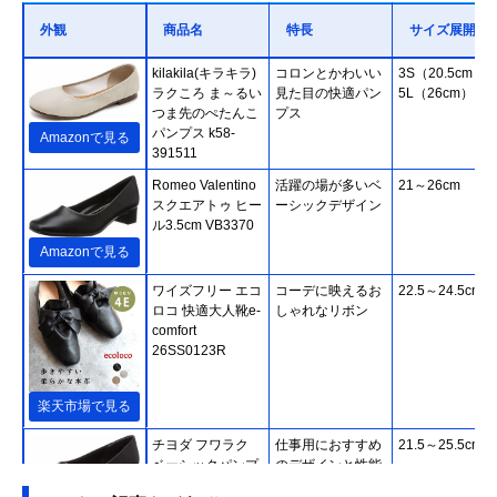
外観
商品名
特長
サイズ展開
kilakila(キラキラ)
コロンとかわいい
3S（20.5cm）
ラクころ ま～るい
見た目の快適パン
5L（26cm）
つま先のぺたんこ
プス
パンプス k58-
Amazonで見る
391511
Romeo Valentino
活躍の場が多いベ
21～26cm
スクエアトゥ ヒー
ーシックデザイン
ル3.5cm VB3370
Amazonで見る
ワイズフリー エコ
コーデに映えるお
22.5～24.5cm
ロコ 快適大人靴e-
しゃれなリボン
comfort
26SS0123R
楽天市場で見る
チヨダ フワラク
仕事用におすすめ
21.5～25.5cm
ベーシックパンプ
のデザインと性能
ス FR-1105