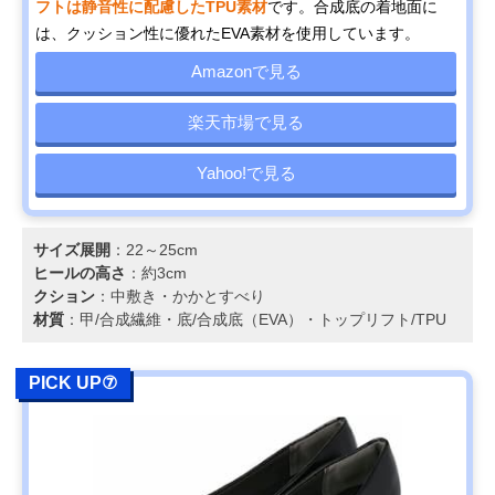
フトは静音性に配慮したTPU素材
です。合成底の着地面に
は、クッション性に優れたEVA素材を使用しています。
Amazonで見る
楽天市場で見る
Yahoo!で見る
サイズ展開
：22～25cm
ヒールの高さ
：約3cm
クション
：中敷き・かかとすべり
材質
：甲/合成繊維・底/合成底（EVA）・トップリフト/TPU
PICK UP⑦