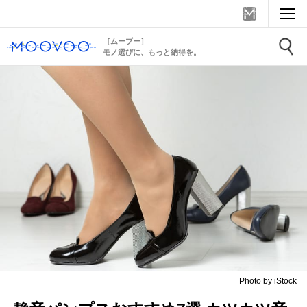
［ムーブー］
モノ選びに、もっと納得を。
Photo by iStock