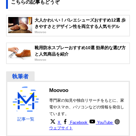
こちらの記事もどうぞ
Amazonで見る
ビーンズ アミアミ
3つのクッション
35（22.5cm）
大人かわいい！バレエシューズおすすめ12選 歩
リュクス パンプス
と強度の高いトッ
39（24.5cm）
ポインテッド7cm
プリフト
きやすさとデザイン性を両立する人気モデル
ヒール CX1105
Moovoo
Amazonで見る
靴用防水スプレーおすすめ10選 効果的な選び方
アシックス商事 レ
一日中歩きやすい
22～25cm
Amazonで見る
と人気商品を紹介
ディワーカー 軽量
消臭機能と3cmヒ
Moovoo
パンプス lo-16060
ール
Welleg メヌエ エ
かかとの月形芯と
21～26.5cm
Amazonで見る
アスイート 5cmヒ
ヒールパッドでホ
ール パンプス
ールド
15009
Moovoo
専門家の知見や独自リサーチをもとに、家
電やスマホ、パソコンなどの情報を発信し
ています。
記事一覧
X
Facebook
YouTube
ウェブサイト