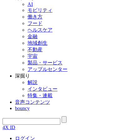
AI
モビリティ
働き方
フード
ヘルスケア
金融
地域創生
不動産
宇宙
製品・サービス
アップルセンター
深掘り
解説
インタビュー
特集・連載
音声コンテンツ
bouncy
4X ID
ログイン