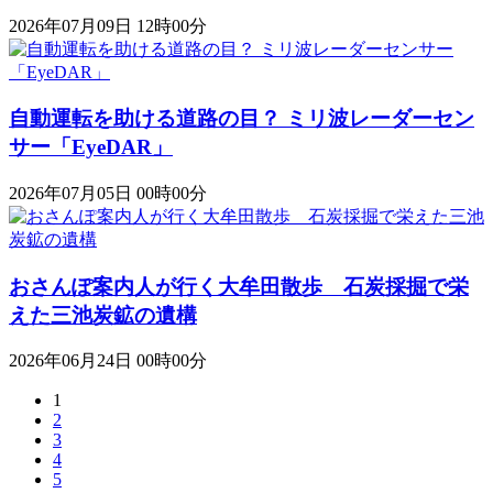
2026年07月09日 12時00分
自動運転を助ける道路の目？ ミリ波レーダーセン
サー「EyeDAR」
2026年07月05日 00時00分
おさんぽ案内人が行く大牟田散歩 石炭採掘で栄
えた三池炭鉱の遺構
2026年06月24日 00時00分
1
2
3
4
5