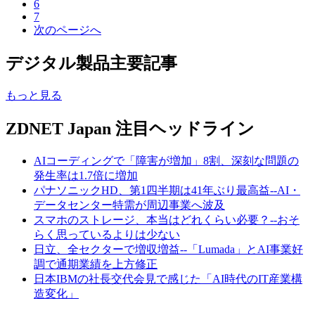
6
7
次のページへ
デジタル製品主要記事
もっと見る
ZDNET Japan 注目ヘッドライン
AIコーディングで「障害が増加」8割、深刻な問題の
発生率は1.7倍に増加
パナソニックHD、第1四半期は41年ぶり最高益--AI・
データセンター特需が周辺事業へ波及
スマホのストレージ、本当はどれくらい必要？--おそ
らく思っているよりは少ない
日立、全セクターで増収増益--「Lumada」とAI事業好
調で通期業績を上方修正
日本IBMの社長交代会見で感じた「AI時代のIT産業構
造変化」