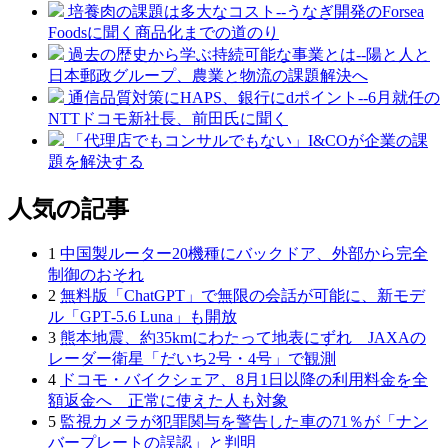
培養肉の課題は多大なコスト--うなぎ開発のForsea
Foodsに聞く商品化までの道のり
過去の歴史から学ぶ持続可能な事業とは--陽と人と
日本郵政グループ、農業と物流の課題解決へ
通信品質対策にHAPS、銀行にdポイント--6月就任の
NTTドコモ新社長、前田氏に聞く
「代理店でもコンサルでもない」I&COが企業の課
題を解決する
人気の記事
1
中国製ルーター20機種にバックドア、外部から完全
制御のおそれ
2
無料版「ChatGPT」で無限の会話が可能に、新モデ
ル「GPT‑5.6 Luna」も開放
3
熊本地震、約35kmにわたって地表にずれ JAXAの
レーダー衛星「だいち2号・4号」で観測
4
ドコモ・バイクシェア、8月1日以降の利用料金を全
額返金へ 正常に使えた人も対象
5
監視カメラが犯罪関与を警告した車の71％が「ナン
バープレートの誤認」と判明