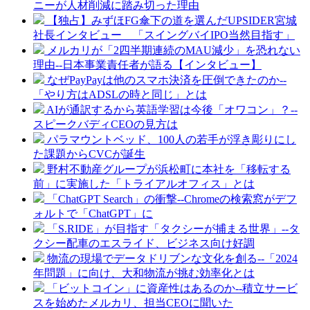
ニーが人材削減に踏み切った理由
【独占】みずほFG傘下の道を選んだUPSIDER宮城
社長インタビュー 「スイングバイIPO当然目指す」
メルカリが「2四半期連続のMAU減少」を恐れない
理由--日本事業責任者が語る【インタビュー】
なぜPayPayは他のスマホ決済を圧倒できたのか--
「やり方はADSLの時と同じ」とは
AIが通訳するから英語学習は今後「オワコン」？--
スピークバディCEOの見方は
パラマウントベッド、100人の若手が浮き彫りにし
た課題からCVCが誕生
野村不動産グループが浜松町に本社を「移転する
前」に実施した「トライアルオフィス」とは
「ChatGPT Search」の衝撃--Chromeの検索窓がデフ
ォルトで「ChatGPT」に
「S.RIDE」が目指す「タクシーが捕まる世界」--タ
クシー配車のエスライド、ビジネス向け好調
物流の現場でデータドリブンな文化を創る--「2024
年問題」に向け、大和物流が挑む効率化とは
「ビットコイン」に資産性はあるのか--積立サービ
スを始めたメルカリ、担当CEOに聞いた