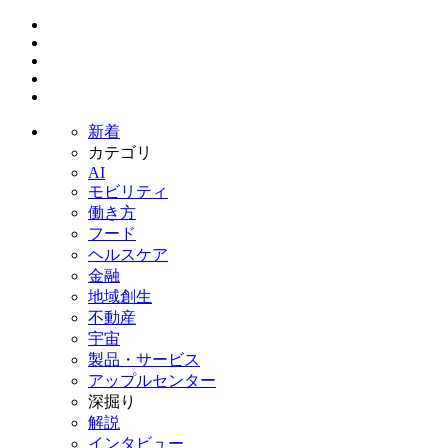
新着
カテゴリ
AI
モビリティ
働き方
フード
ヘルスケア
金融
地域創生
不動産
宇宙
製品・サービス
アップルセンター
深掘り
解説
インタビュー