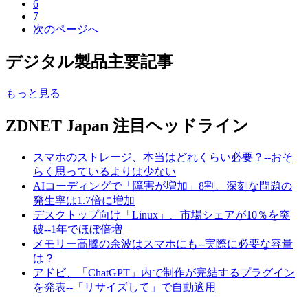
6
7
次のページへ
デジタル製品主要記事
もっと見る
ZDNET Japan 注目ヘッドライン
スマホのストレージ、本当はどれくらい必要？--おそ
らく思っているよりは少ない
AIコーディングで「障害が増加」8割、深刻な問題の
発生率は1.7倍に増加
デスクトップ向け「Linux」、市場シェアが10％を突
破--1年でほぼ倍増
メモリー高騰の余波はスマホにも--実際に必要な容量
は？
アドビ、「ChatGPT」内で制作が完結するプラグイン
を発表--「リサイズして」で自動適用