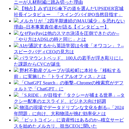
ニーが人材削減に踏み切った理由
【独占】みずほFG傘下の道を選んだUPSIDER宮城
社長インタビュー 「スイングバイIPO当然目指す」
メルカリが「2四半期連続のMAU減少」を恐れない
理由--日本事業責任者が語る【インタビュー】
なぜPayPayは他のスマホ決済を圧倒できたのか--
「やり方はADSLの時と同じ」とは
AIが通訳するから英語学習は今後「オワコン」？--
スピークバディCEOの見方は
パラマウントベッド、100人の若手が浮き彫りにし
た課題からCVCが誕生
野村不動産グループが浜松町に本社を「移転する
前」に実施した「トライアルオフィス」とは
「ChatGPT Search」の衝撃--Chromeの検索窓がデフ
ォルトで「ChatGPT」に
「S.RIDE」が目指す「タクシーが捕まる世界」--タ
クシー配車のエスライド、ビジネス向け好調
物流の現場でデータドリブンな文化を創る--「2024
年問題」に向け、大和物流が挑む効率化とは
「ビットコイン」に資産性はあるのか--積立サービ
スを始めたメルカリ、担当CEOに聞いた