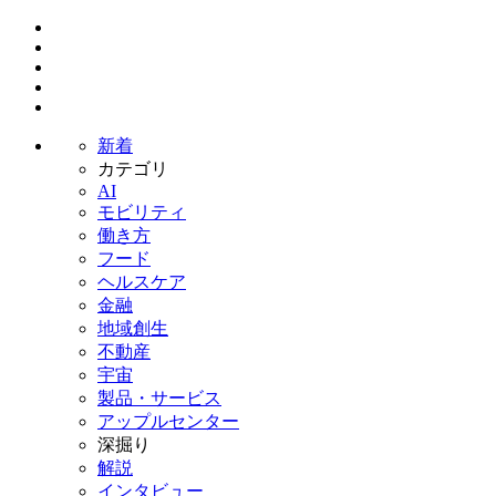
新着
カテゴリ
AI
モビリティ
働き方
フード
ヘルスケア
金融
地域創生
不動産
宇宙
製品・サービス
アップルセンター
深掘り
解説
インタビュー