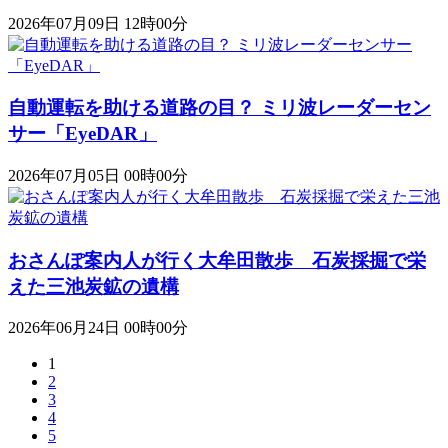
2026年07月09日 12時00分
自動運転を助ける道路の目？ ミリ波レーダーセン
サー「EyeDAR」
2026年07月05日 00時00分
おさんぽ案内人が行く大牟田散歩 石炭採掘で栄
えた三池炭鉱の遺構
2026年06月24日 00時00分
1
2
3
4
5