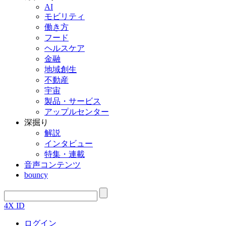
AI
モビリティ
働き方
フード
ヘルスケア
金融
地域創生
不動産
宇宙
製品・サービス
アップルセンター
深掘り
解説
インタビュー
特集・連載
音声コンテンツ
bouncy
4X ID
ログイン