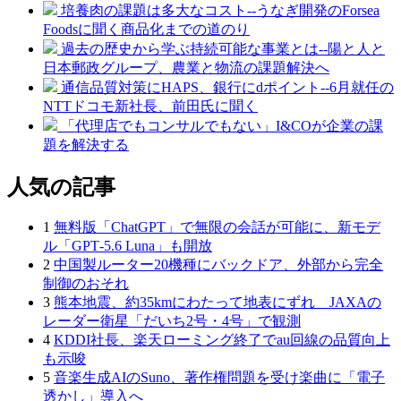
培養肉の課題は多大なコスト--うなぎ開発のForsea
Foodsに聞く商品化までの道のり
過去の歴史から学ぶ持続可能な事業とは--陽と人と
日本郵政グループ、農業と物流の課題解決へ
通信品質対策にHAPS、銀行にdポイント--6月就任の
NTTドコモ新社長、前田氏に聞く
「代理店でもコンサルでもない」I&COが企業の課
題を解決する
人気の記事
1
無料版「ChatGPT」で無限の会話が可能に、新モデ
ル「GPT‑5.6 Luna」も開放
2
中国製ルーター20機種にバックドア、外部から完全
制御のおそれ
3
熊本地震、約35kmにわたって地表にずれ JAXAの
レーダー衛星「だいち2号・4号」で観測
4
KDDI社長、楽天ローミング終了でau回線の品質向上
も示唆
5
音楽生成AIのSuno、著作権問題を受け楽曲に「電子
透かし」導入へ