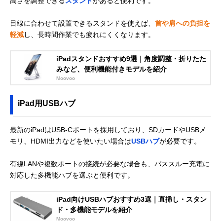
高さを調整できる
スタンド
があると便利です。
目線に合わせて設置できるスタンドを使えば、
首や肩への負担を
軽減
し、長時間作業でも疲れにくくなります。
iPadスタンドおすすめ9選｜角度調整・折りたた
みなど、便利機能付きモデルを紹介
Moovoo
iPad用USBハブ
最新のiPadはUSB-Cポートを採用しており、SDカードやUSBメ
モリ、HDMI出力などを使いたい場合は
USBハブ
が必要です。
有線LANや複数ポートの接続が必要な場合も、パススルー充電に
対応した多機能ハブを選ぶと便利です。
iPad向けUSBハブおすすめ3選｜直挿し・スタン
ド・多機能モデルを紹介
Moovoo