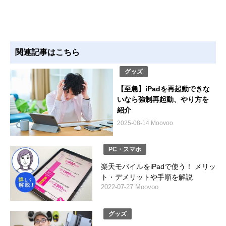
関連記事はこちら
グッズ
【至急】iPadを再起動できな
いなら強制再起動、やり方を
紹介
2025-08-14 Moovoo
PC・スマホ
楽天モバイルをiPadで使う！ メリッ
ト・デメリットや手順を解説
2022-07-27 Moovoo
グッズ