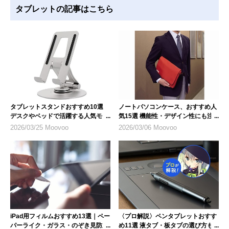
タブレットの記事はこちら
タブレットスタンドおすすめ10選
ノートパソコンケース、おすすめ人
デスクやベッドで活躍する人気モデ
気15選 機能性・デザイン性にも注
ル
目
2026/03/25 Moovoo
2026/03/06 Moovoo
iPad用フィルムおすすめ13選｜ペー
〈プロ解説〉ペンタブレットおすす
パーライク・ガラス・のぞき見防止
め11選 液タブ・板タブの選び方も