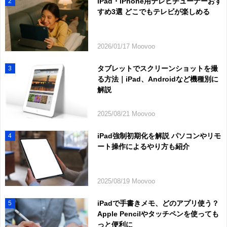
iPad・iPhone用テレビチューナーおす
2
すめ3選 どこでもテレビが楽しめる
2026/01/17 Moovoo
タブレットでスクリーンショットを撮
3
る方法｜iPad、Androidなど機種別に
解説
2025/08/21 Moovoo
iPad強制初期化を解説 パソコンやリモ
4
ート操作によるやり方も紹介
2025/08/19 Moovoo
iPadで手書きメモ、どのアプリ使う？
5
Apple Pencilやタッチペンを使っても
っと便利に