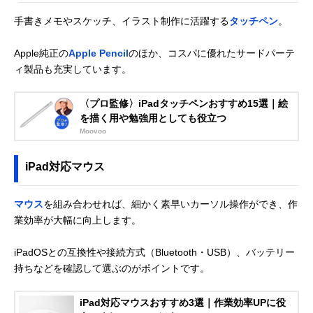
手書きメモやスケッチ、イラスト制作に活躍する
タッチペン
。
Apple純正の
Apple Pencil
のほか、コスパに優れたサードパーテ
ィ製品も充実しています。
〈プロ監修〉iPadタッチペンおすすめ15選｜絵
を描く用や勉強用としても役立つ
Moovoo
iPad対応マウス
マウス
を組み合わせれば、細かく素早いカーソル操作ができ、作
業効率が大幅に向上します。
iPadOSとの互換性や接続方式（Bluetooth・USB）、バッテリー
持ちなどを確認して選ぶのがポイントです。
iPad対応マウスおすすめ3選｜作業効率UPに役