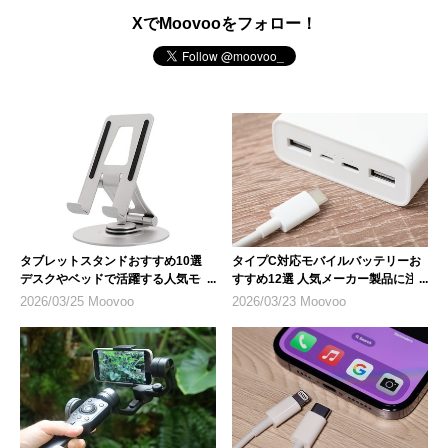
XでMoovooをフォロー！
タブレットスタンドおすすめ10選
タイプC対応モバイルバッテリーお
デスクやベッドで活躍する人気モデ
すすめ12選 人気メーカー製品に注
ル
目
2026/03/25 Moovoo
2026/03/23 Moovoo