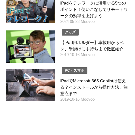
iPadをテレワークに活用する5つの
ポイント！使いこなしてリモートワ
ークの効率を上げよう
2024-05-23 Moovoo
グッズ
【iPad用ホルダー】車載用からペ
ン、壁掛けに手持ちまで徹底紹介
2019-10-16 Moovoo
PC・スマホ
iPadでMicrosoft 365 Copilotは使え
る？インストールから操作方法、注
意点まで
2019-10-16 Moovoo