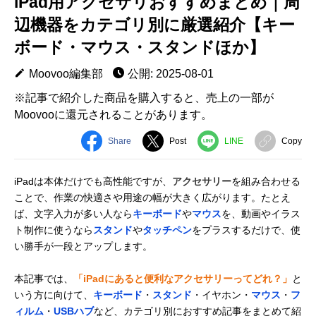
iPad用アクセサリおすすめまとめ｜周
辺機器をカテゴリ別に厳選紹介【キー
ボード・マウス・スタンドほか】
Moovoo編集部
公開: 2025-08-01
※記事で紹介した商品を購入すると、売上の一部が
Moovooに還元されることがあります。
Share
Post
LINE
Copy
iPadは本体だけでも高性能ですが、
アクセサリー
を組み合わせる
ことで、作業の快適さや用途の幅が大きく広がります。たとえ
ば、文字入力が多い人なら
キーボード
や
マウス
を、動画やイラス
ト制作に使うなら
スタンド
や
タッチペン
をプラスするだけで、使
い勝手が一段とアップします。
本記事では、
「iPadにあると便利なアクセサリーってどれ？」
と
いう方に向けて、
キーボード
・
スタンド
・イヤホン・
マウス
・
フ
ィルム
・
USBハブ
など、カテゴリ別におすすめ記事をまとめて紹