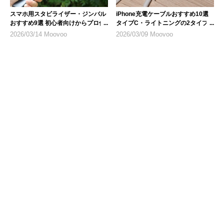
スマホ用スタビライザー・ジンバル
iPhone充電ケーブルおすすめ10選
おすすめ9選 初心者向けからプロ仕
タイプC・ライトニングの2タイプ
様まで
を紹介
2026/03/14 Moovoo
2026/03/09 Moovoo