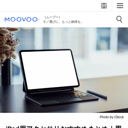
［ムーブー］
モノ選びに、もっと納得を。
Photo by iStock