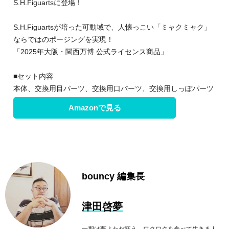
S.H.Figuartsに登場！
S.H.Figuartsが培った可動域で、人懐っこい「ミャクミャク」
ならではのポージングを実現！
「2025年大阪・関西万博 公式ライセンス商品」
■セット内容
本体、交換用目パーツ、交換用口パーツ、交換用しっぽパーツ
Amazonで見る
bouncy 編集長
津田啓夢
一期は夢よただ狂え。ワクワクを食べて生きる人。