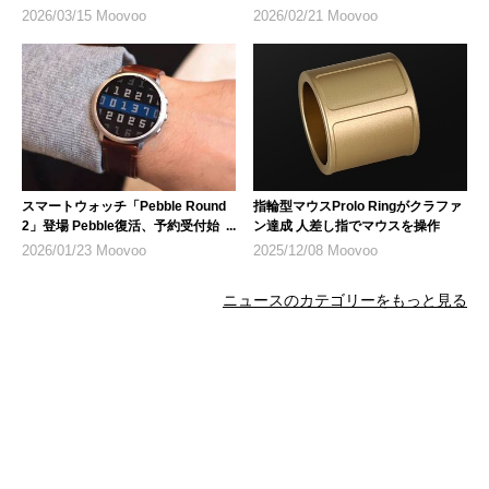
4色で発売開始
2」がクラファン中
2026/03/15 Moovoo
2026/02/21 Moovoo
スマートウォッチ「Pebble Round
指輪型マウスProlo Ringがクラファ
2」登場 Pebble復活、予約受付始ま
ン達成 人差し指でマウスを操作
る
2026/01/23 Moovoo
2025/12/08 Moovoo
ニュースのカテゴリーをもっと見る