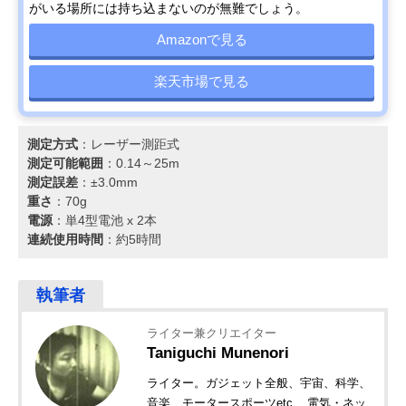
がいる場所には持ち込まないのが無難でしょう。
Amazonで見る
楽天市場で見る
測定方式
：レーザー測距式
測定可能範囲
：0.14～25m
測定誤差
：±3.0mm
重さ
：70g
電源
：単4型電池 x 2本
連続使用時間
：約5時間
ライター兼クリエイター
Taniguchi Munenori
ライター。ガジェット全般、宇宙、科学、
音楽、モータースポーツetc... 電気・ネッ