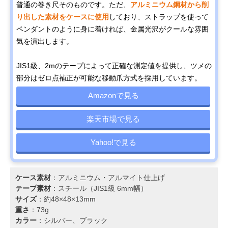
普通の巻き尺そのものです。ただ、
アルミニウム鋼材から削
り出した素材をケースに使用
しており、ストラップを使って
ペンダントのように身に着ければ、金属光沢がクールな雰囲
気を演出します。
JIS1級、2mのテープによって正確な測定値を提供し、ツメの
部分はゼロ点補正が可能な移動爪方式を採用しています。
Amazonで見る
楽天市場で見る
Yahoo!で見る
ケース素材
：アルミニウム・アルマイト仕上げ
テープ素材
：スチール（JIS1級 6mm幅）
サイズ
：約48×48×13mm
重さ
：73g
カラー
：シルバー、ブラック