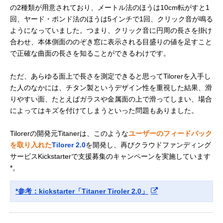
の2種類が用意されており、メートル法のほうは10cm転がすと1
回、ヤード・ポンド法のほうは5インチで1回、クリック音が鳴る
ようになっていました。つまり、クリック音に円周の長さを掛け
合わせ、本体側面ののぞき窓に表示される目盛りの値を足すこと
で正確な曲面の長さを知ることができるわけです。
ただ、あらゆる面上で長さを測定できると思ってTilorerを入手し
た人のなかには、チタン製というデザイン性を重視した結果、滑
りやすい面、たとえばガラスや金属面の上で滑ってしまい、場合
によってはキズを付けてしまうといった問題もありました。
Tilorerの開発元Titanerは、このような
ユーザーのフィードバック
を取り入れた
Tilorer 2.0
を開発し、再びクラウドファンディング
サービスKickstarterで支援募集のキャンペーンを実施しています
*。
*参考：kickstarter「Titaner Tiroler 2.0」