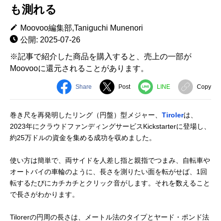
も測れる
Moovoo編集部,Taniguchi Munenori
公開: 2025-07-26
※記事で紹介した商品を購入すると、売上の一部が
Moovooに還元されることがあります。
Share
Post
LINE
Copy
巻き尺を再発明したリング（円盤）型メジャー、
Tiroler
は、
2023年にクラウドファンディングサービスKickstarterに登場し、
約25万ドルの資金を集める成功を収めました。
使い方は簡単で、両サイドを人差し指と親指でつまみ、自転車や
オートバイの車輪のように、長さを測りたい面を転がせば、1回
転するたびにカチカチとクリック音がします。それを数えること
で長さがわかります。
Tilorerの円周の長さは、メートル法のタイプとヤード・ポンド法