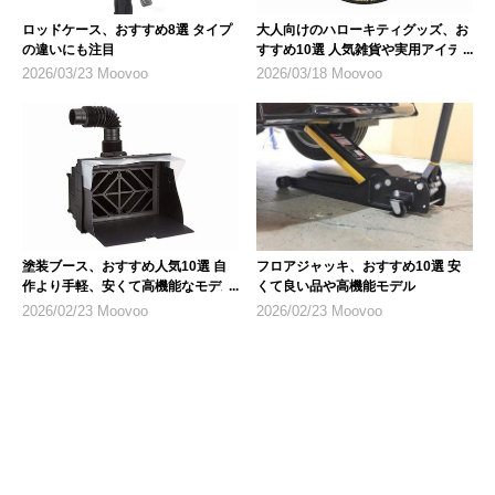
ロッドケース、おすすめ8選 タイプ
大人向けのハローキティグッズ、お
の違いにも注目
すすめ10選 人気雑貨や実用アイテ
ム
2026/03/23 Moovoo
2026/03/18 Moovoo
塗装ブース、おすすめ人気10選 自
フロアジャッキ、おすすめ10選 安
作より手軽、安くて高機能なモデル
くて良い品や高機能モデル
を紹介
2026/02/23 Moovoo
2026/02/23 Moovoo