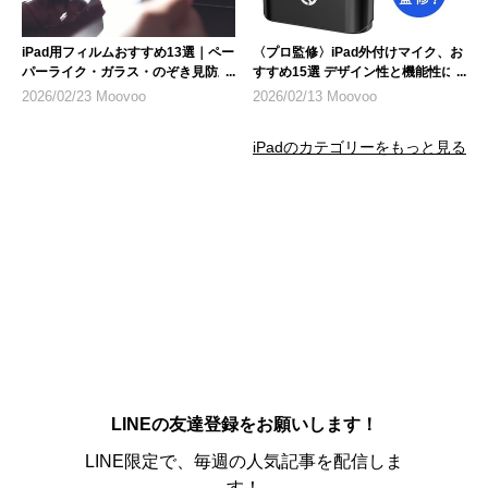
iPad用フィルムおすすめ13選｜ペー
〈プロ監修〉iPad外付けマイク、お
パーライク・ガラス・のぞき見防止
すすめ15選 デザイン性と機能性に
など人気製品を紹介
も注目
2026/02/23 Moovoo
2026/02/13 Moovoo
iPadのカテゴリーをもっと見る
LINEの友達登録をお願いします！
LINE限定で、毎週の人気記事を配信しま
す！