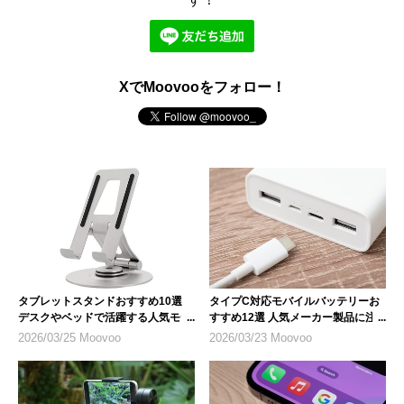
XでMoovooをフォロー！
タブレットスタンドおすすめ10選
タイプC対応モバイルバッテリーお
デスクやベッドで活躍する人気モデ
すすめ12選 人気メーカー製品に注
ル
目
2026/03/25 Moovoo
2026/03/23 Moovoo