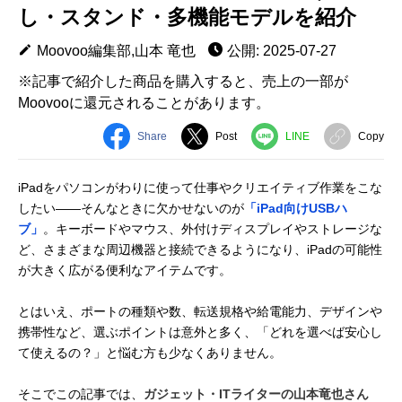
し・スタンド・多機能モデルを紹介
Moovoo編集部,山本 竜也
公開: 2025-07-27
※記事で紹介した商品を購入すると、売上の一部が
Moovooに還元されることがあります。
Share
Post
LINE
Copy
iPadをパソコンがわりに使って仕事やクリエイティブ作業をこな
したい――そんなときに欠かせないのが
「iPad向けUSBハ
ブ」
。キーボードやマウス、外付けディスプレイやストレージな
ど、さまざまな周辺機器と接続できるようになり、iPadの可能性
が大きく広がる便利なアイテムです。
とはいえ、ポートの種類や数、転送規格や給電能力、デザインや
携帯性など、選ぶポイントは意外と多く、「どれを選べば安心し
て使えるの？」と悩む方も少なくありません。
そこでこの記事では、
ガジェット・ITライターの山本竜也さん