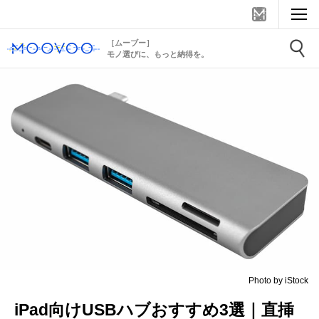
［ムーブー］
モノ選びに、もっと納得を。
Photo by iStock
iPad向けUSBハブおすすめ3選｜直挿