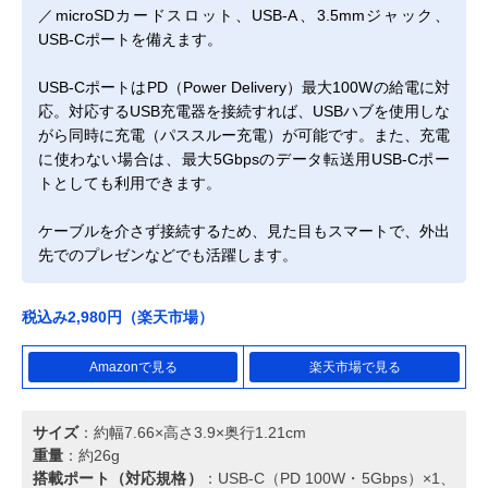
／microSDカードスロット、USB-A、3.5mmジャック、
USB-Cポートを備えます。
USB-CポートはPD（Power Delivery）最大100Wの給電に対
応。対応するUSB充電器を接続すれば、USBハブを使用しな
がら同時に充電（パススルー充電）が可能です。また、充電
に使わない場合は、最大5Gbpsのデータ転送用USB-Cポー
トとしても利用できます。
ケーブルを介さず接続するため、見た目もスマートで、外出
先でのプレゼンなどでも活躍します。
税込み2,980円（楽天市場）
Amazonで見る
楽天市場で見る
サイズ
：約幅7.66×高さ3.9×奥行1.21cm
重量
：約26g
搭載ポート（対応規格）
：USB‑C（PD 100W・5Gbps）×1、