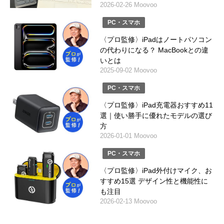
2026-02-26 Moovoo
PC・スマホ
〈プロ監修〉iPadはノートパソコン
の代わりになる？ MacBookとの違
いとは
2025-09-02 Moovoo
PC・スマホ
〈プロ監修〉iPad充電器おすすめ11
選｜使い勝手に優れたモデルの選び
方
2026-01-01 Moovoo
PC・スマホ
〈プロ監修〉iPad外付けマイク、お
すすめ15選 デザイン性と機能性に
も注目
2026-02-13 Moovoo