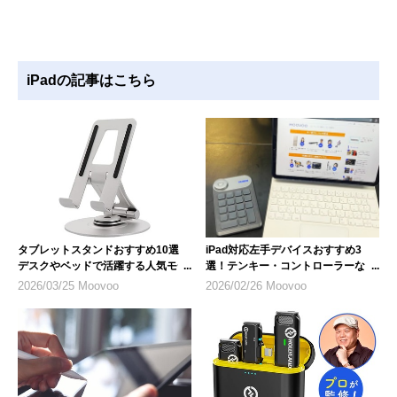
iPadの記事はこちら
タブレットスタンドおすすめ10選
iPad対応左手デバイスおすすめ3
デスクやベッドで活躍する人気モデ
選！テンキー・コントローラーな
ル
ど、選び方のポイントも解説
2026/03/25 Moovoo
2026/02/26 Moovoo