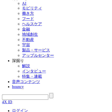
AI
モビリティ
働き方
フード
ヘルスケア
金融
地域創生
不動産
宇宙
製品・サービス
アップルセンター
深掘り
解説
インタビュー
特集・連載
音声コンテンツ
bouncy
4X ID
ログイン