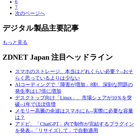
6
7
次のページへ
デジタル製品主要記事
もっと見る
ZDNET Japan 注目ヘッドライン
スマホのストレージ、本当はどれくらい必要？--おそ
らく思っているよりは少ない
AIコーディングで「障害が増加」8割、深刻な問題の
発生率は1.7倍に増加
デスクトップ向け「Linux」、市場シェアが10％を突
破--1年でほぼ倍増
メモリー高騰の余波はスマホにも--実際に必要な容量
は？
アドビ、「ChatGPT」内で制作が完結するプラグイン
を発表--「リサイズして」で自動適用