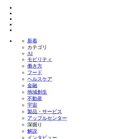
新着
カテゴリ
AI
モビリティ
働き方
フード
ヘルスケア
金融
地域創生
不動産
宇宙
製品・サービス
アップルセンター
深掘り
解説
インタビュー