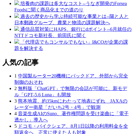
培養肉の課題は多大なコスト--うなぎ開発のForsea
Foodsに聞く商品化までの道のり
過去の歴史から学ぶ持続可能な事業とは--陽と人と
日本郵政グループ、農業と物流の課題解決へ
通信品質対策にHAPS、銀行にdポイント--6月就任の
NTTドコモ新社長、前田氏に聞く
「代理店でもコンサルでもない」I&COが企業の課
題を解決する
人気の記事
1
中国製ルーター20機種にバックドア、外部から完全
制御のおそれ
2
無料版「ChatGPT」で無限の会話が可能に、新モデ
ル「GPT‑5.6 Luna」も開放
3
熊本地震、約35kmにわたって地表にずれ JAXAの
レーダー衛星「だいち2号・4号」で観測
4
音楽生成AIのSuno、著作権問題を受け楽曲に「電子
透かし」導入へ
5
ドコモ・バイクシェア、8月1日以降の利用料金を全
額返金へ 正常に使えた人も対象