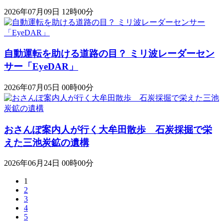
2026年07月09日 12時00分
自動運転を助ける道路の目？ ミリ波レーダーセン
サー「EyeDAR」
2026年07月05日 00時00分
おさんぽ案内人が行く大牟田散歩 石炭採掘で栄
えた三池炭鉱の遺構
2026年06月24日 00時00分
1
2
3
4
5