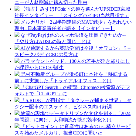
ニーが人材削減に踏み切った理由
【独占】みずほFG傘下の道を選んだUPSIDER宮城
社長インタビュー 「スイングバイIPO当然目指す」
メルカリが「2四半期連続のMAU減少」を恐れない
理由--日本事業責任者が語る【インタビュー】
なぜPayPayは他のスマホ決済を圧倒できたのか--
「やり方はADSLの時と同じ」とは
AIが通訳するから英語学習は今後「オワコン」？--
スピークバディCEOの見方は
パラマウントベッド、100人の若手が浮き彫りにし
た課題からCVCが誕生
野村不動産グループが浜松町に本社を「移転する
前」に実施した「トライアルオフィス」とは
「ChatGPT Search」の衝撃--Chromeの検索窓がデフ
ォルトで「ChatGPT」に
「S.RIDE」が目指す「タクシーが捕まる世界」--タ
クシー配車のエスライド、ビジネス向け好調
物流の現場でデータドリブンな文化を創る--「2024
年問題」に向け、大和物流が挑む効率化とは
「ビットコイン」に資産性はあるのか--積立サービ
スを始めたメルカリ、担当CEOに聞いた