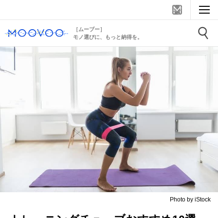
［ムーブー］
モノ選びに、もっと納得を。
Photo by iStock