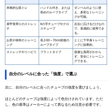
本格的な筋トレ
ハンドル付き、または
ダンベルのように使
長めのループタイプ
え、多彩なトレーニン
グが可能。
肩甲骨周りのストレッ
8の字チューブやクロ
左右に広げるだけなの
チ
スチューブ
で、直感的に使用でき
る。
お尻や体幹のトレーニ
長さ60～70cm前後の
とくに下半身トレーニ
ング
ループタイプ
ングに効果的。
ストレッチやリハビリ
フラットタイプ
急激な負荷がかから
ず、安全にトレーニン
グできる。
自分のレベルに合った「強度」で選ぶ
次に、自分のレベルに合ったチューブの強度を選びましょう。
ほとんどのチューブは強度によって色分けされています。ただ
し、色の基準はメーカーによって異なるため注意が必要です。