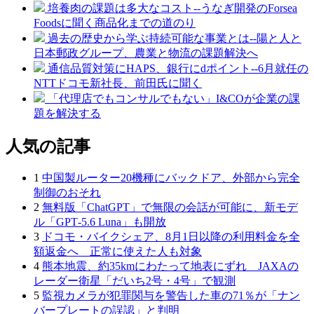
培養肉の課題は多大なコスト--うなぎ開発のForsea
Foodsに聞く商品化までの道のり
過去の歴史から学ぶ持続可能な事業とは--陽と人と
日本郵政グループ、農業と物流の課題解決へ
通信品質対策にHAPS、銀行にdポイント--6月就任の
NTTドコモ新社長、前田氏に聞く
「代理店でもコンサルでもない」I&COが企業の課
題を解決する
人気の記事
1
中国製ルーター20機種にバックドア、外部から完全
制御のおそれ
2
無料版「ChatGPT」で無限の会話が可能に、新モデ
ル「GPT‑5.6 Luna」も開放
3
ドコモ・バイクシェア、8月1日以降の利用料金を全
額返金へ 正常に使えた人も対象
4
熊本地震、約35kmにわたって地表にずれ JAXAの
レーダー衛星「だいち2号・4号」で観測
5
監視カメラが犯罪関与を警告した車の71％が「ナン
バープレートの誤認」と判明