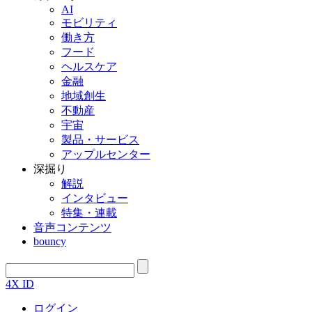
AI
モビリティ
働き方
フード
ヘルスケア
金融
地域創生
不動産
宇宙
製品・サービス
アップルセンター
深掘り
解説
インタビュー
特集・連載
音声コンテンツ
bouncy
4X ID
ログイン