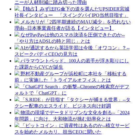
ニーが人材削減に踏み切った理由
【独占】みずほFG傘下の道を選んだUPSIDER宮城
社長インタビュー 「スイングバイIPO当然目指す」
メルカリが「2四半期連続のMAU減少」を恐れない
理由--日本事業責任者が語る【インタビュー】
なぜPayPayは他のスマホ決済を圧倒できたのか--
「やり方はADSLの時と同じ」とは
AIが通訳するから英語学習は今後「オワコン」？--
スピークバディCEOの見方は
パラマウントベッド、100人の若手が浮き彫りにし
た課題からCVCが誕生
野村不動産グループが浜松町に本社を「移転する
前」に実施した「トライアルオフィス」とは
「ChatGPT Search」の衝撃--Chromeの検索窓がデフ
ォルトで「ChatGPT」に
「S.RIDE」が目指す「タクシーが捕まる世界」--タ
クシー配車のエスライド、ビジネス向け好調
物流の現場でデータドリブンな文化を創る--「2024
年問題」に向け、大和物流が挑む効率化とは
「ビットコイン」に資産性はあるのか--積立サービ
スを始めたメルカリ、担当CEOに聞いた