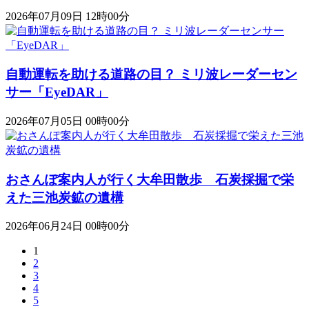
2026年07月09日 12時00分
自動運転を助ける道路の目？ ミリ波レーダーセン
サー「EyeDAR」
2026年07月05日 00時00分
おさんぽ案内人が行く大牟田散歩 石炭採掘で栄
えた三池炭鉱の遺構
2026年06月24日 00時00分
1
2
3
4
5