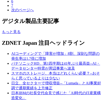
6
7
次のページへ
デジタル製品主要記事
もっと見る
ZDNET Japan 注目ヘッドライン
AIコーディングで「障害が増加」8割、深刻な問題の
発生率は1.7倍に増加
パナソニックHD、第1四半期は41年ぶり最高益--AI・
データセンター特需が周辺事業へ波及
スマホのストレージ、本当はどれくらい必要？--おそ
らく思っているよりは少ない
日立、全セクターで増収増益--「Lumada」とAI事業好
調で通期業績を上方修正
日本IBMの社長交代会見で感じた「AI時代のIT産業構
造変化」