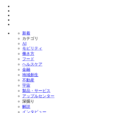
新着
カテゴリ
AI
モビリティ
働き方
フード
ヘルスケア
金融
地域創生
不動産
宇宙
製品・サービス
アップルセンター
深掘り
解説
インタビュー