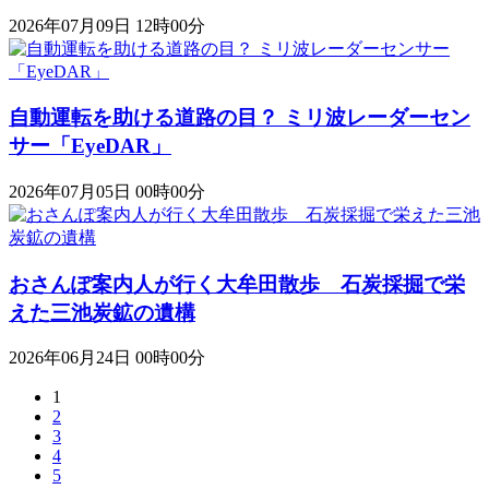
2026年07月09日 12時00分
自動運転を助ける道路の目？ ミリ波レーダーセン
サー「EyeDAR」
2026年07月05日 00時00分
おさんぽ案内人が行く大牟田散歩 石炭採掘で栄
えた三池炭鉱の遺構
2026年06月24日 00時00分
1
2
3
4
5