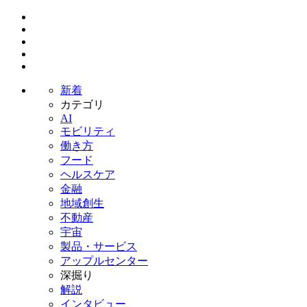
新着
カテゴリ
AI
モビリティ
働き方
フード
ヘルスケア
金融
地域創生
不動産
宇宙
製品・サービス
アップルセンター
深掘り
解説
インタビュー