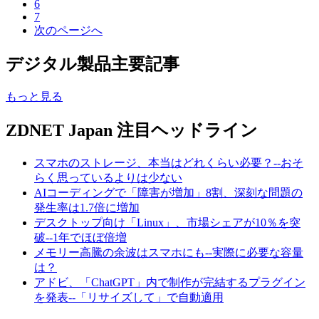
6
7
次のページへ
デジタル製品主要記事
もっと見る
ZDNET Japan 注目ヘッドライン
スマホのストレージ、本当はどれくらい必要？--おそ
らく思っているよりは少ない
AIコーディングで「障害が増加」8割、深刻な問題の
発生率は1.7倍に増加
デスクトップ向け「Linux」、市場シェアが10％を突
破--1年でほぼ倍増
メモリー高騰の余波はスマホにも--実際に必要な容量
は？
アドビ、「ChatGPT」内で制作が完結するプラグイン
を発表--「リサイズして」で自動適用