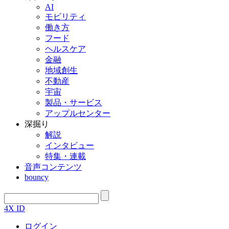
AI
モビリティ
働き方
フード
ヘルスケア
金融
地域創生
不動産
宇宙
製品・サービス
アップルセンター
深掘り
解説
インタビュー
特集・連載
音声コンテンツ
bouncy
4X ID
ログイン