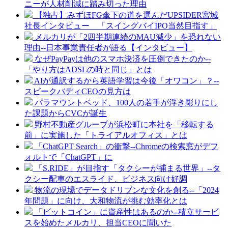
ニーが人材削減に踏み切った理由
【独占】みずほFG傘下の道を選んだUPSIDER宮城
社長インタビュー 「スイングバイIPO当然目指す」
メルカリが「2四半期連続のMAU減少」を恐れない
理由--日本事業責任者が語る【インタビュー】
なぜPayPayは他のスマホ決済を圧倒できたのか--
「やり方はADSLの時と同じ」とは
AIが通訳するから英語学習は今後「オワコン」？--
スピークバディCEOの見方は
パラマウントベッド、100人の若手が浮き彫りにし
た課題からCVCが誕生
野村不動産グループが浜松町に本社を「移転する
前」に実施した「トライアルオフィス」とは
「ChatGPT Search」の衝撃--Chromeの検索窓がデフ
ォルトで「ChatGPT」に
「S.RIDE」が目指す「タクシーが捕まる世界」--タ
クシー配車のエスライド、ビジネス向け好調
物流の現場でデータドリブンな文化を創る--「2024
年問題」に向け、大和物流が挑む効率化とは
「ビットコイン」に資産性はあるのか--積立サービ
スを始めたメルカリ、担当CEOに聞いた