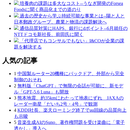
培養肉の課題は多大なコスト--うなぎ開発のForsea
Foodsに聞く商品化までの道のり
過去の歴史から学ぶ持続可能な事業とは--陽と人と
日本郵政グループ、農業と物流の課題解決へ
通信品質対策にHAPS、銀行にdポイント--6月就任の
NTTドコモ新社長、前田氏に聞く
「代理店でもコンサルでもない」I&COが企業の課
題を解決する
人気の記事
1
中国製ルーター20機種にバックドア、外部から完全
制御のおそれ
2
無料版「ChatGPT」で無限の会話が可能に、新モデ
ル「GPT‑5.6 Luna」も開放
3
熊本地震、約35kmにわたって地表にずれ JAXAの
レーダー衛星「だいち2号・4号」で観測
4
KDDI社長、楽天ローミング終了でau回線の品質向上
も示唆
5
音楽生成AIのSuno、著作権問題を受け楽曲に「電子
透かし」導入へ