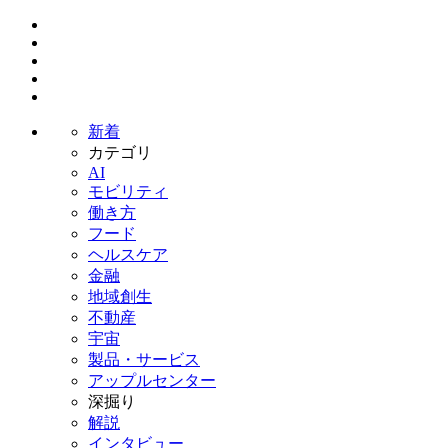
新着
カテゴリ
AI
モビリティ
働き方
フード
ヘルスケア
金融
地域創生
不動産
宇宙
製品・サービス
アップルセンター
深掘り
解説
インタビュー