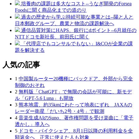
培養肉の課題は多大なコスト--うなぎ開発のForsea
Foodsに聞く商品化までの道のり
過去の歴史から学ぶ持続可能な事業とは--陽と人と
日本郵政グループ、農業と物流の課題解決へ
通信品質対策にHAPS、銀行にdポイント--6月就任の
NTTドコモ新社長、前田氏に聞く
「代理店でもコンサルでもない」I&COが企業の課
題を解決する
人気の記事
1
中国製ルーター20機種にバックドア、外部から完全
制御のおそれ
2
無料版「ChatGPT」で無限の会話が可能に、新モデ
ル「GPT‑5.6 Luna」も開放
3
熊本地震、約35kmにわたって地表にずれ JAXAの
レーダー衛星「だいち2号・4号」で観測
4
音楽生成AIのSuno、著作権問題を受け楽曲に「電子
透かし」導入へ
5
ドコモ・バイクシェア、8月1日以降の利用料金を全
額返金へ 正常に使えた人も対象