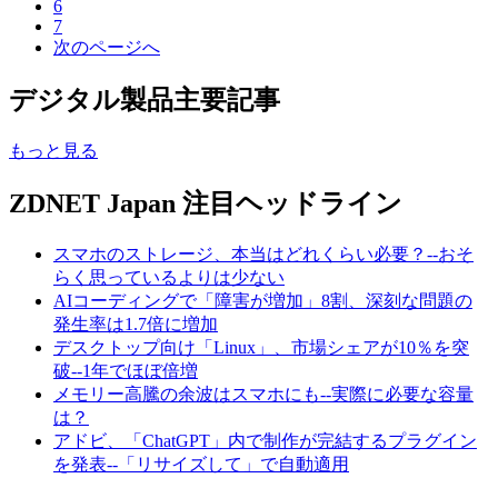
6
7
次のページへ
デジタル製品主要記事
もっと見る
ZDNET Japan 注目ヘッドライン
スマホのストレージ、本当はどれくらい必要？--おそ
らく思っているよりは少ない
AIコーディングで「障害が増加」8割、深刻な問題の
発生率は1.7倍に増加
デスクトップ向け「Linux」、市場シェアが10％を突
破--1年でほぼ倍増
メモリー高騰の余波はスマホにも--実際に必要な容量
は？
アドビ、「ChatGPT」内で制作が完結するプラグイン
を発表--「リサイズして」で自動適用