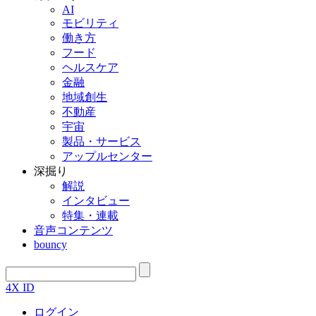
AI
モビリティ
働き方
フード
ヘルスケア
金融
地域創生
不動産
宇宙
製品・サービス
アップルセンター
深掘り
解説
インタビュー
特集・連載
音声コンテンツ
bouncy
4X ID
ログイン