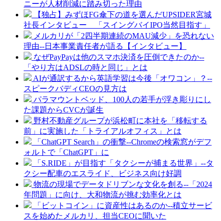
ニーが人材削減に踏み切った理由
【独占】みずほFG傘下の道を選んだUPSIDER宮城
社長インタビュー 「スイングバイIPO当然目指す」
メルカリが「2四半期連続のMAU減少」を恐れない
理由--日本事業責任者が語る【インタビュー】
なぜPayPayは他のスマホ決済を圧倒できたのか--
「やり方はADSLの時と同じ」とは
AIが通訳するから英語学習は今後「オワコン」？--
スピークバディCEOの見方は
パラマウントベッド、100人の若手が浮き彫りにし
た課題からCVCが誕生
野村不動産グループが浜松町に本社を「移転する
前」に実施した「トライアルオフィス」とは
「ChatGPT Search」の衝撃--Chromeの検索窓がデフ
ォルトで「ChatGPT」に
「S.RIDE」が目指す「タクシーが捕まる世界」--タ
クシー配車のエスライド、ビジネス向け好調
物流の現場でデータドリブンな文化を創る--「2024
年問題」に向け、大和物流が挑む効率化とは
「ビットコイン」に資産性はあるのか--積立サービ
スを始めたメルカリ、担当CEOに聞いた