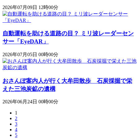
2026年07月09日 12時00分
自動運転を助ける道路の目？ ミリ波レーダーセン
サー「EyeDAR」
2026年07月05日 00時00分
おさんぽ案内人が行く大牟田散歩 石炭採掘で栄
えた三池炭鉱の遺構
2026年06月24日 00時00分
1
2
3
4
5