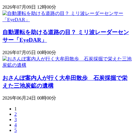
2026年07月09日 12時00分
自動運転を助ける道路の目？ ミリ波レーダーセン
サー「EyeDAR」
2026年07月05日 00時00分
おさんぽ案内人が行く大牟田散歩 石炭採掘で栄
えた三池炭鉱の遺構
2026年06月24日 00時00分
1
2
3
4
5