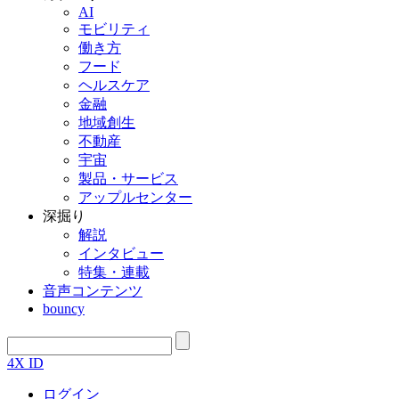
AI
モビリティ
働き方
フード
ヘルスケア
金融
地域創生
不動産
宇宙
製品・サービス
アップルセンター
深掘り
解説
インタビュー
特集・連載
音声コンテンツ
bouncy
4X ID
ログイン