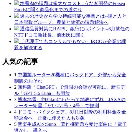
培養肉の課題は多大なコスト--うなぎ開発のForsea
Foodsに聞く商品化までの道のり
過去の歴史から学ぶ持続可能な事業とは--陽と人と
日本郵政グループ、農業と物流の課題解決へ
通信品質対策にHAPS、銀行にdポイント--6月就任の
NTTドコモ新社長、前田氏に聞く
「代理店でもコンサルでもない」I&COが企業の課
題を解決する
人気の記事
1
中国製ルーター20機種にバックドア、外部から完全
制御のおそれ
2
無料版「ChatGPT」で無限の会話が可能に、新モデ
ル「GPT‑5.6 Luna」も開放
3
熊本地震、約35kmにわたって地表にずれ JAXAの
レーダー衛星「だいち2号・4号」で観測
4
ドコモ・バイクシェア、8月1日以降の利用料金を全
額返金へ 正常に使えた人も対象
5
音楽生成AIのSuno、著作権問題を受け楽曲に「電子
透かし」導入へ