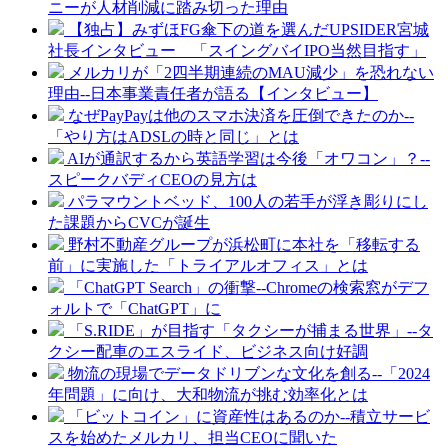
ニーが人材削減に踏み切った理由
【独占】みずほFG傘下の道を選んだUPSIDER宮城
社長インタビュー 「スイングバイIPO当然目指す」
メルカリが「2四半期連続のMAU減少」を恐れない
理由--日本事業責任者が語る【インタビュー】
なぜPayPayは他のスマホ決済を圧倒できたのか--
「やり方はADSLの時と同じ」とは
AIが通訳するから英語学習は今後「オワコン」？--
スピークバディCEOの見方は
パラマウントベッド、100人の若手が浮き彫りにし
た課題からCVCが誕生
野村不動産グループが浜松町に本社を「移転する
前」に実施した「トライアルオフィス」とは
「ChatGPT Search」の衝撃--Chromeの検索窓がデフ
ォルトで「ChatGPT」に
「S.RIDE」が目指す「タクシーが捕まる世界」--タ
クシー配車のエスライド、ビジネス向け好調
物流の現場でデータドリブンな文化を創る--「2024
年問題」に向け、大和物流が挑む効率化とは
「ビットコイン」に資産性はあるのか--積立サービ
スを始めたメルカリ、担当CEOに聞いた