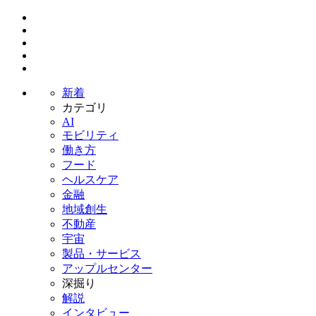
新着
カテゴリ
AI
モビリティ
働き方
フード
ヘルスケア
金融
地域創生
不動産
宇宙
製品・サービス
アップルセンター
深掘り
解説
インタビュー