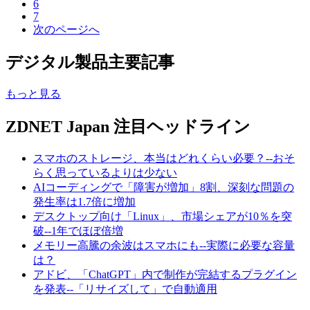
6
7
次のページへ
デジタル製品主要記事
もっと見る
ZDNET Japan 注目ヘッドライン
スマホのストレージ、本当はどれくらい必要？--おそ
らく思っているよりは少ない
AIコーディングで「障害が増加」8割、深刻な問題の
発生率は1.7倍に増加
デスクトップ向け「Linux」、市場シェアが10％を突
破--1年でほぼ倍増
メモリー高騰の余波はスマホにも--実際に必要な容量
は？
アドビ、「ChatGPT」内で制作が完結するプラグイン
を発表--「リサイズして」で自動適用