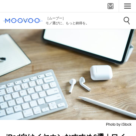
［ムーブー］
モノ選びに、もっと納得を。
Photo by iStock