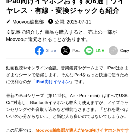
iPad向けイヤホンおすすめ6選｜ワイ
ヤレス・有線・変換ジャックも紹介
Moovoo編集部
公開: 2025-07-11
※記事で紹介した商品を購入すると、売上の一部が
Moovooに還元されることがあります。
Share
Post
LINE
Copy
動画視聴やオンライン会議、音楽鑑賞やゲームまで、iPadはさま
ざまなシーンで活躍します。そんなiPadをもっと快適に使うため
に便利なのが「
iPad向けイヤホン
」です。
最新のiPadシリーズ（第11世代、Air・Pro・mini）はすべてUSB-
Cに対応し、Bluetoothイヤホンも幅広く使えますが、ノイズキャ
ンセリングや外音取り込みなど機能もさまざま。「どれを選べば
いいのか分からない…」と悩む人も多いのではないでしょうか。
この記事では、
Moovoo編集部が選んだiPad向けイヤホンおすす