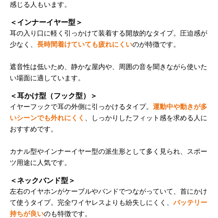
感じる人もいます。
＜インナーイヤー型＞
耳の入り口に軽く引っかけて装着する開放的なタイプ。圧迫感が
少なく、
長時間着けていても疲れにくい
のが特徴です。
遮音性は低いため、静かな屋内や、周囲の音を聞きながら使いた
い場面に適しています。
＜耳かけ型（フック型）＞
イヤーフックで耳の外側に引っかけるタイプ。
運動中や動きが多
いシーンでも外れにくく
、しっかりしたフィット感を求める人に
おすすめです。
カナル型やインナーイヤー型の派生形として多く見られ、スポー
ツ用途に人気です。
＜ネックバンド型＞
左右のイヤホンがケーブルやバンドでつながっていて、首にかけ
て使うタイプ。完全ワイヤレスよりも紛失しにくく、
バッテリー
持ちが良い
のも特徴です。