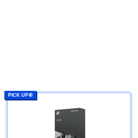
PICK UP⑥