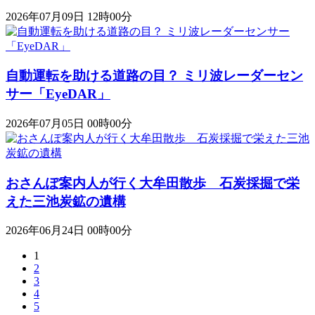
2026年07月09日 12時00分
自動運転を助ける道路の目？ ミリ波レーダーセン
サー「EyeDAR」
2026年07月05日 00時00分
おさんぽ案内人が行く大牟田散歩 石炭採掘で栄
えた三池炭鉱の遺構
2026年06月24日 00時00分
1
2
3
4
5