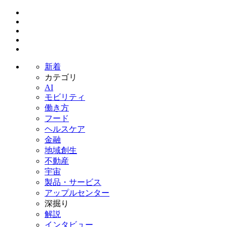
新着
カテゴリ
AI
モビリティ
働き方
フード
ヘルスケア
金融
地域創生
不動産
宇宙
製品・サービス
アップルセンター
深掘り
解説
インタビュー