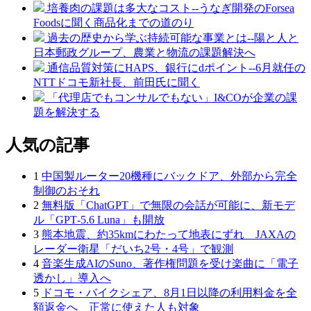
培養肉の課題は多大なコスト--うなぎ開発のForsea
Foodsに聞く商品化までの道のり
過去の歴史から学ぶ持続可能な事業とは--陽と人と
日本郵政グループ、農業と物流の課題解決へ
通信品質対策にHAPS、銀行にdポイント--6月就任の
NTTドコモ新社長、前田氏に聞く
「代理店でもコンサルでもない」I&COが企業の課
題を解決する
人気の記事
1
中国製ルーター20機種にバックドア、外部から完全
制御のおそれ
2
無料版「ChatGPT」で無限の会話が可能に、新モデ
ル「GPT‑5.6 Luna」も開放
3
熊本地震、約35kmにわたって地表にずれ JAXAの
レーダー衛星「だいち2号・4号」で観測
4
音楽生成AIのSuno、著作権問題を受け楽曲に「電子
透かし」導入へ
5
ドコモ・バイクシェア、8月1日以降の利用料金を全
額返金へ 正常に使えた人も対象