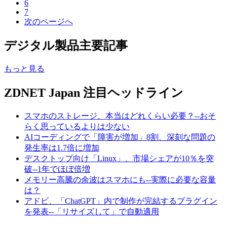
6
7
次のページへ
デジタル製品主要記事
もっと見る
ZDNET Japan 注目ヘッドライン
スマホのストレージ、本当はどれくらい必要？--おそ
らく思っているよりは少ない
AIコーディングで「障害が増加」8割、深刻な問題の
発生率は1.7倍に増加
デスクトップ向け「Linux」、市場シェアが10％を突
破--1年でほぼ倍増
メモリー高騰の余波はスマホにも--実際に必要な容量
は？
アドビ、「ChatGPT」内で制作が完結するプラグイン
を発表--「リサイズして」で自動適用