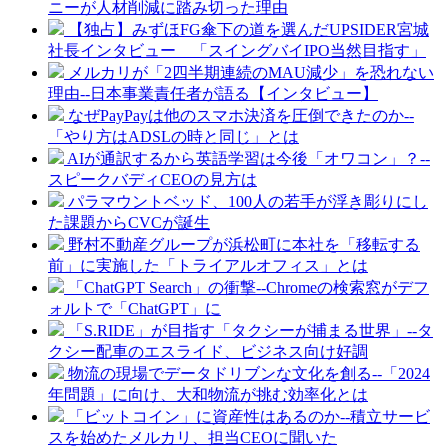
ニーが人材削減に踏み切った理由
【独占】みずほFG傘下の道を選んだUPSIDER宮城
社長インタビュー 「スイングバイIPO当然目指す」
メルカリが「2四半期連続のMAU減少」を恐れない
理由--日本事業責任者が語る【インタビュー】
なぜPayPayは他のスマホ決済を圧倒できたのか--
「やり方はADSLの時と同じ」とは
AIが通訳するから英語学習は今後「オワコン」？--
スピークバディCEOの見方は
パラマウントベッド、100人の若手が浮き彫りにし
た課題からCVCが誕生
野村不動産グループが浜松町に本社を「移転する
前」に実施した「トライアルオフィス」とは
「ChatGPT Search」の衝撃--Chromeの検索窓がデフ
ォルトで「ChatGPT」に
「S.RIDE」が目指す「タクシーが捕まる世界」--タ
クシー配車のエスライド、ビジネス向け好調
物流の現場でデータドリブンな文化を創る--「2024
年問題」に向け、大和物流が挑む効率化とは
「ビットコイン」に資産性はあるのか--積立サービ
スを始めたメルカリ、担当CEOに聞いた