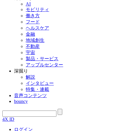
AI
モビリティ
働き方
フード
ヘルスケア
金融
地域創生
不動産
宇宙
製品・サービス
アップルセンター
深掘り
解説
インタビュー
特集・連載
音声コンテンツ
bouncy
4X ID
ログイン