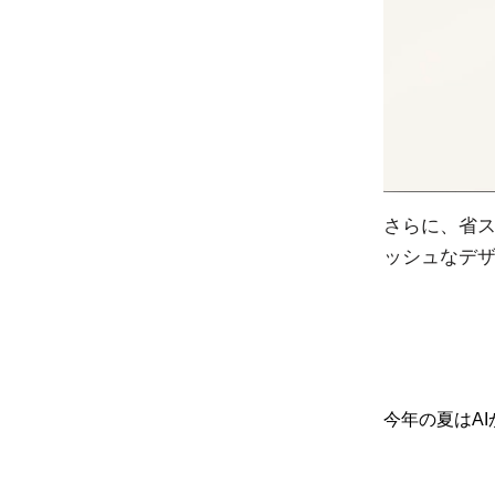
さらに、省
ッシュなデ
今年の夏はA