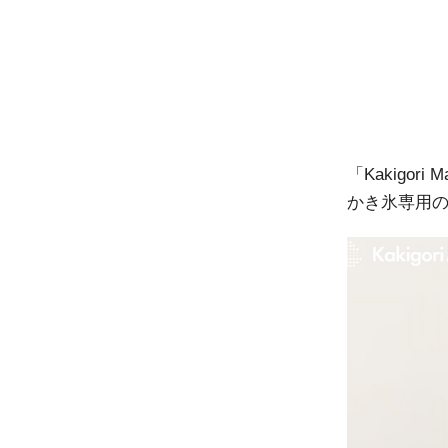
「Kakigo
かき氷専用