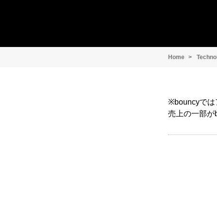
Home
Techno
※bounc
売上の一部がb