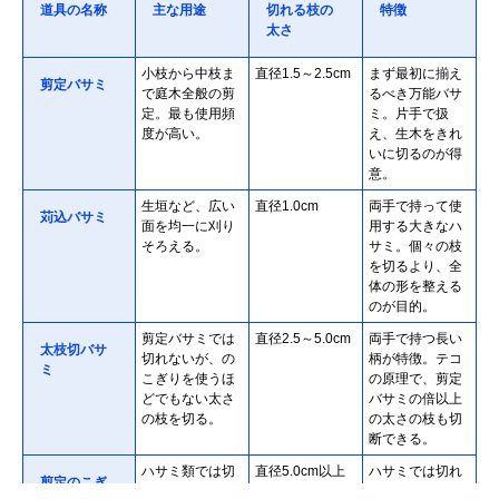
道具の名称
主な用途
切れる枝の
特徴
太さ
小枝から中枝ま
直径1.5～2.5cm
まず最初に揃え
剪定バサミ
で庭木全般の剪
るべき万能バサ
定。最も使用頻
ミ。片手で扱
度が高い。
え、生木をきれ
いに切るのが得
意。
生垣など、広い
直径1.0cm
両手で持って使
苅込バサミ
面を均一に刈り
用する大きなハ
そろえる。
サミ。個々の枝
を切るより、全
体の形を整える
のが目的。
剪定バサミでは
直径2.5～5.0cm
両手で持つ長い
太枝切バサ
切れないが、の
柄が特徴。テコ
ミ
こぎりを使うほ
の原理で、剪定
どでもない太さ
バサミの倍以上
の枝を切る。
の太さの枝も切
断できる。
ハサミ類では切
直径5.0cm以上
ハサミでは切れ
剪定のこぎ
れない太い枝や
ない太い枝や、