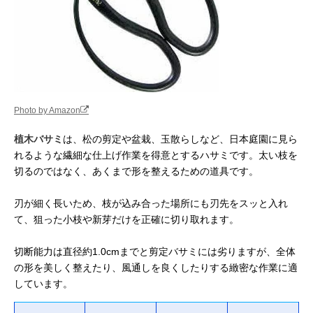
Photo by Amazon
植木バサミ
は、松の剪定や盆栽、玉散らしなど、日本庭園に見ら
れるような繊細な仕上げ作業を得意とするハサミです。太い枝を
切るのではなく、あくまで形を整えるための道具です。
刃が細く長いため、枝が込み合った場所にも刃先をスッと入れ
て、狙った小枝や新芽だけを正確に切り取れます。
切断能力は直径約1.0cmまでと剪定バサミには劣りますが、全体
の形を美しく整えたり、風通しを良くしたりする緻密な作業に適
しています。