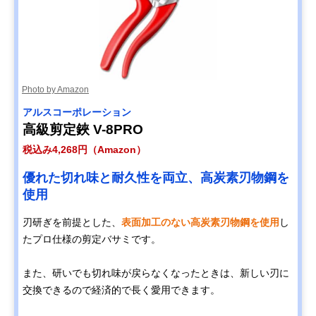
Photo by Amazon
アルスコーポレーション
高級剪定鋏 V-8PRO
税込み4,268円（Amazon）
優れた切れ味と耐久性を両立、高炭素刃物鋼を
使用
刃研ぎを前提とした、
表面加工のない高炭素刃物鋼を使用
し
たプロ仕様の剪定バサミです。
また、研いでも切れ味が戻らなくなったときは、新しい刃に
交換できるので経済的で長く愛用できます。