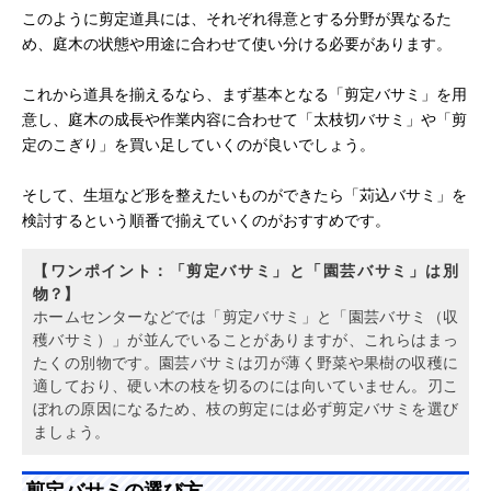
り
幹の切断。枯れ
密集してハサミ
このように剪定道具には、それぞれ得意とする分野が異なるた
枝の処理にも。
が入らない場所
め、庭木の状態や用途に合わせて使い分ける必要があります。
で活躍。
松の剪定や盆
直径1.0cm
刃が細く長いた
これから道具を揃えるなら、まず基本となる「剪定バサミ」を用
植木バサミ
栽、玉散らしな
め、込み入った
意し、庭木の成長や作業内容に合わせて「太枝切バサミ」や「剪
ど、細かい枝を
場所での繊細な
整える作業。
作業に向いてい
定のこぎり」を買い足していくのが良いでしょう。
る。太い枝を切
るのには不向
そして、生垣など形を整えたいものができたら「苅込バサミ」を
き。
検討するという順番で揃えていくのがおすすめです。
【ワンポイント：「剪定バサミ」と「園芸バサミ」は別
物？】
ホームセンターなどでは「剪定バサミ」と「園芸バサミ（収
穫バサミ）」が並んでいることがありますが、これらはまっ
たくの別物です。園芸バサミは刃が薄く野菜や果樹の収穫に
適しており、硬い木の枝を切るのには向いていません。刃こ
ぼれの原因になるため、枝の剪定には必ず剪定バサミを選び
ましょう。
剪定バサミの選び方