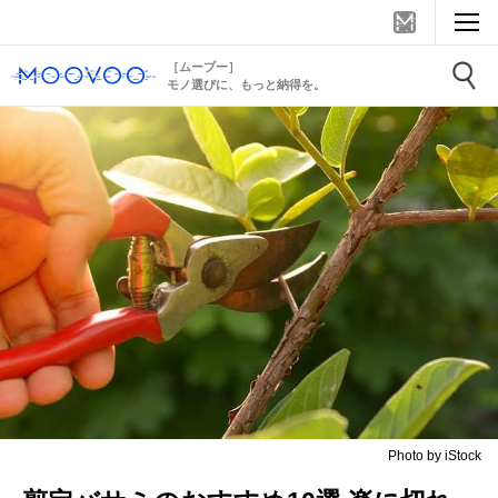
［ムーブー］
モノ選びに、もっと納得を。
Photo by iStock