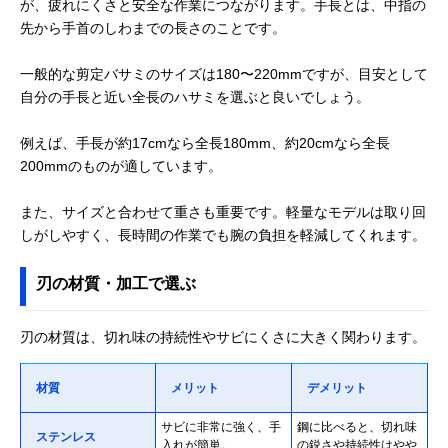
が、疲れにくさと安全な作業につながります。手長とは、中指の
先から手首のしわまでの長さのことです。
一般的な剪定バサミのサイズは180〜220mmですが、目安として
自分の手長と近い全長のハサミを選ぶと良いでしょう。
例えば、手長が約17cmなら全長180mm、約20cmなら全長
200mmのものが適しています。
また、サイズと合わせて重さも重要です。軽量なモデルは取り回
しがしやすく、長時間の作業でも腕の負担を軽減してくれます。
刃の材質・加工で選ぶ
刃の材質は、切れ味の持続性やサビにくさに大きく関わります。
材質
メリット
デメリット
サビに非常に強く、手
鋼に比べると、切れ味
ステンレス
入れが簡単。
の鋭さや持続性はやや