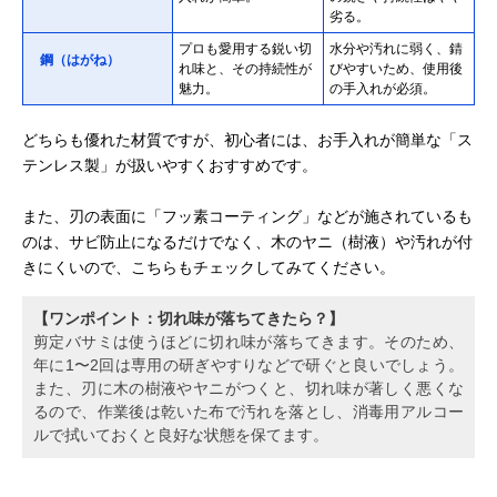
劣る。
プロも愛用する鋭い切
水分や汚れに弱く、錆
鋼（はがね）
れ味と、その持続性が
びやすいため、使用後
魅力。
の手入れが必須。
どちらも優れた材質ですが、初心者には、お手入れが簡単な「ス
テンレス製」が扱いやすくおすすめです。
また、刃の表面に「フッ素コーティング」などが施されているも
のは、サビ防止になるだけでなく、木のヤニ（樹液）や汚れが付
きにくいので、こちらもチェックしてみてください。
【ワンポイント：切れ味が落ちてきたら？】
剪定バサミは使うほどに切れ味が落ちてきます。そのため、
年に1〜2回は専用の研ぎやすりなどで研ぐと良いでしょう。
また、刃に木の樹液やヤニがつくと、切れ味が著しく悪くな
るので、作業後は乾いた布で汚れを落とし、消毒用アルコー
ルで拭いておくと良好な状態を保てます。