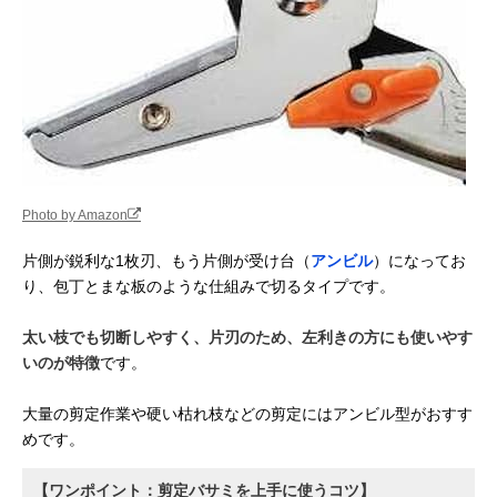
Photo by Amazon
片側が鋭利な1枚刃、もう片側が受け台（
アンビル
）になってお
り、包丁とまな板のような仕組みで切るタイプです。
太い枝でも切断しやすく、片刃のため、左利きの方にも使いやす
いのが特徴
です。
大量の剪定作業や硬い枯れ枝などの剪定にはアンビル型がおすす
めです。
【ワンポイント：剪定バサミを上手に使うコツ】