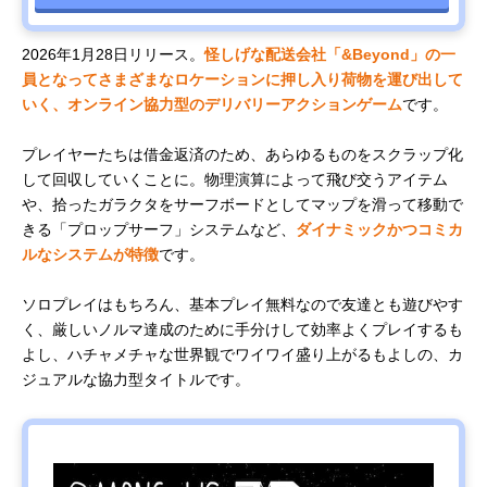
2026年1月28日リリース。
怪しげな配送会社「&Beyond」の一
員となってさまざまなロケーションに押し入り荷物を運び出して
いく、オンライン協力型のデリバリーアクションゲーム
です。
プレイヤーたちは借金返済のため、あらゆるものをスクラップ化
して回収していくことに。物理演算によって飛び交うアイテム
や、拾ったガラクタをサーフボードとしてマップを滑って移動で
きる「プロップサーフ」システムなど、
ダイナミックかつコミカ
ルなシステムが特徴
です。
ソロプレイはもちろん、基本プレイ無料なので友達とも遊びやす
く、厳しいノルマ達成のために手分けして効率よくプレイするも
よし、ハチャメチャな世界観でワイワイ盛り上がるもよしの、カ
ジュアルな協力型タイトルです。