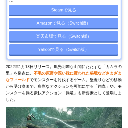
Steamで見る
Amazonで見る（Switch版）
楽天市場で見る（Switch版）
Yahoo!で見る（Switch版）
2022年1月13日リリース。風光明媚な山間にたたずむ「カムラの
里」を拠点に、
不毛の原野や深い緑に覆われた秘境などさまざま
なフィールド
でモンスターを討伐するゲーム。壁走りなどの移動
から受け身まで、多彩なアクションを可能にする「翔蟲」や、モ
ンスターを操る豪快アクション「操竜」も新要素として登場しま
した。