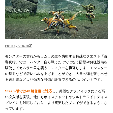
Photo by Amazon
モンスターの群れからカムラの里を防衛する特殊なクエスト「百
竜夜行」では、ハンター自ら戦うだけではなく防壁や狩猟設備を
駆使してカムラの里を襲うモンスターを駆逐します。モンスター
の撃退などで砦レベルを上げることができ、大量の弾を撃ち出せ
る速射砲などより強力な設備が設置できるのもポイントです。
Steam版では4K解像度に対応
し、美麗なグラフィックによる高
い没入感を実現。他にもボイスチャットやウルトラワイドディス
プレイにも対応しており、より充実したプレイができるようにな
っています。