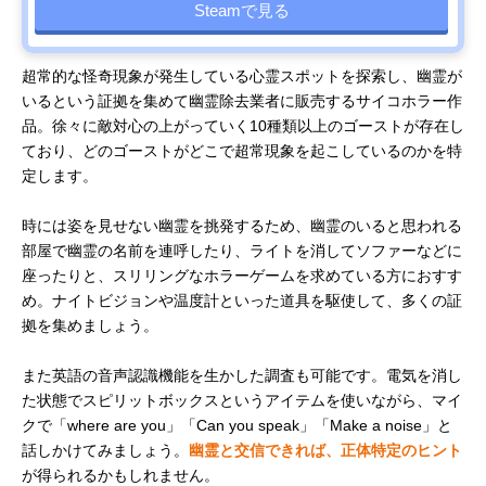
Steamで見る
超常的な怪奇現象が発生している心霊スポットを探索し、幽霊が
いるという証拠を集めて幽霊除去業者に販売するサイコホラー作
品。徐々に敵対心の上がっていく10種類以上のゴーストが存在し
ており、どのゴーストがどこで超常現象を起こしているのかを特
定します。
時には姿を見せない幽霊を挑発するため、幽霊のいると思われる
部屋で幽霊の名前を連呼したり、ライトを消してソファーなどに
座ったりと、スリリングなホラーゲームを求めている方におすす
め。ナイトビジョンや温度計といった道具を駆使して、多くの証
拠を集めましょう。
また英語の音声認識機能を生かした調査も可能です。電気を消し
た状態でスピリットボックスというアイテムを使いながら、マイ
クで「where are you」「Can you speak」「Make a noise」と
話しかけてみましょう。
幽霊と交信できれば、正体特定のヒント
が得られるかもしれません。