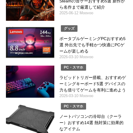
Steamの音ゲーおすすめ5選 新作か
ら名作まで厳選して紹介
2025-06-12 Moovoo
グッズ
ポータブルゲーミングPCおすすめ5
選 外出先でも手軽かつ快適にPCゲ
ームが楽しめる
2026-03-10 Moovoo
PC・スマホ
ラピッドトリガー搭載、おすすめゲ
ーミングキーボード5選 デバイスの
力も借りてゲームを有利に進めよう
2026-03-10 Moovoo
PC・スマホ
ノートパソコンの冷却台（クーラ
ー）おすすめ14選 熱対策に効果的
なアイテム