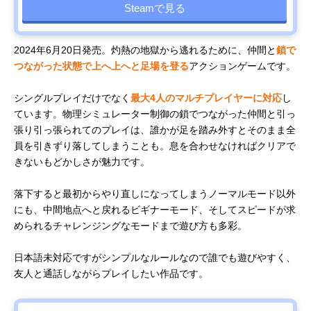
Steamで見る
2024年6月20日発売。灼熱の地獄から逃れるために、仲間と
鎖で
つながった状態で上へ上へと足場を登る
アクションゲームです。
シングルプレイだけでなく
最大4人のマルチプレイヤーに対応
し
ています。物理シミュレーター制御の鎖でつながった仲間と引っ
張り引っ張られてのプレイは、誰かが足を踏み外すとそのまま全
員を引きずり落してしまうことも。息を合わせなければクリアで
きないもどかしさが魅力です。
落下すると最初からやり直しになってしまうノーマルモード以外
にも、中間地点へと戻れるビギナーモード、そしてスピードが求
められるチャレンジングなモードまで遊び方も多彩。
日本語未対応ですがシンプルなルールなので誰でも遊びやすく、
友人と通話しながらプレイしたい作品です。