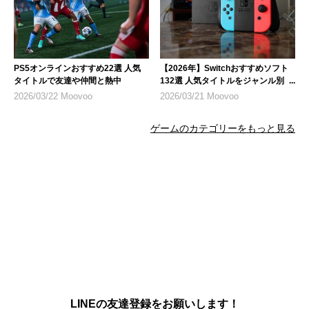
PS5オンラインおすすめ22選 人気
【2026年】Switchおすすめソフト
タイトルで友達や仲間と熱中
132選 人気タイトルをジャンル別に
紹介
2026/03/22 Moovoo
2026/03/21 Moovoo
ゲームのカテゴリーをもっと見る
LINEの友達登録をお願いします！