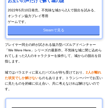
お互いの声だけで解く城の謎
2022年5月10日発売。不気味な城から2人で脱出を試みる、
オンライン協力プレイ専用
ゲームです。
Steamで見る
プレイヤー同士の絆が試される協力型パズルアドベンチャー
「We Were Here」シリーズの最新作。不気味な城に閉じ込めら
れてしまった2人のキャラクターを操作して、城からの脱出を目
指します。
城ではバラエティに富んだパズルが待ち受けており、
2人が離れ
た状況でしか解けない
ものもあります。トランシーバーでお互い
に見たものを的確に伝え合い、共に考えなければ解けないので
す。