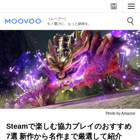
［ムーブー］
モノ選びに、もっと納得を。
Photo by Amazon
Steamで楽しむ協力プレイのおすすめ
7選 新作から名作まで厳選して紹介