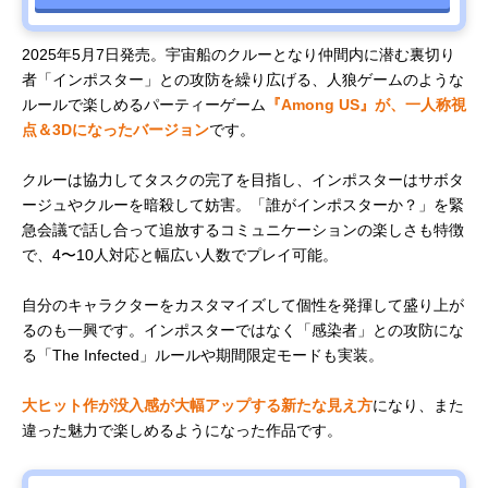
2025年5月7日発売。宇宙船のクルーとなり仲間内に潜む裏切り
者「インポスター」との攻防を繰り広げる、人狼ゲームのような
ルールで楽しめるパーティーゲーム
『Among US』が、一人称視
点＆3Dになったバージョン
です。
クルーは協力してタスクの完了を目指し、インポスターはサボタ
ージュやクルーを暗殺して妨害。「誰がインポスターか？」を緊
急会議で話し合って追放するコミュニケーションの楽しさも特徴
で、4〜10人対応と幅広い人数でプレイ可能。
自分のキャラクターをカスタマイズして個性を発揮して盛り上が
るのも一興です。インポスターではなく「感染者」との攻防にな
る「The Infected」ルールや期間限定モードも実装。
大ヒット作が没入感が大幅アップする新たな見え方
になり、また
違った魅力で楽しめるようになった作品です。