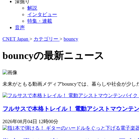
深掘り
解説
インタビュー
特集・連載
音声
CNET Japan
>
カテゴリー
>
bouncy
bouncyの最新ニュース
未来がともる動画メディアbouncyでは、暮らしや社会が
フルサスで本格トレイル！ 電動アシストマウンテンバイク「K
2026年08月04日 12時00分