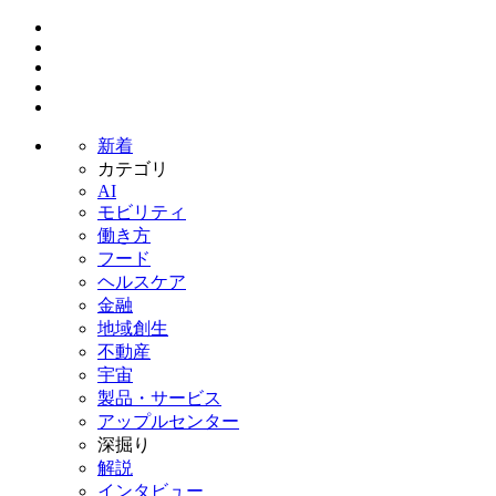
新着
カテゴリ
AI
モビリティ
働き方
フード
ヘルスケア
金融
地域創生
不動産
宇宙
製品・サービス
アップルセンター
深掘り
解説
インタビュー