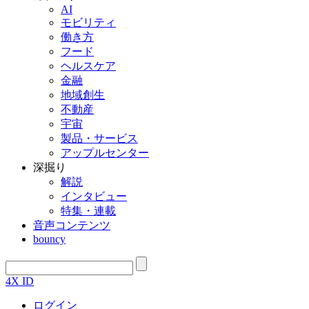
AI
モビリティ
働き方
フード
ヘルスケア
金融
地域創生
不動産
宇宙
製品・サービス
アップルセンター
深掘り
解説
インタビュー
特集・連載
音声コンテンツ
bouncy
4X ID
ログイン