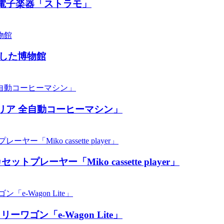
電子楽器「ストラモ」
した博物館
リア 全自動コーヒーマシン」
ーヤー「Miko cassette player」
ン「​​e-Wagon Lite」